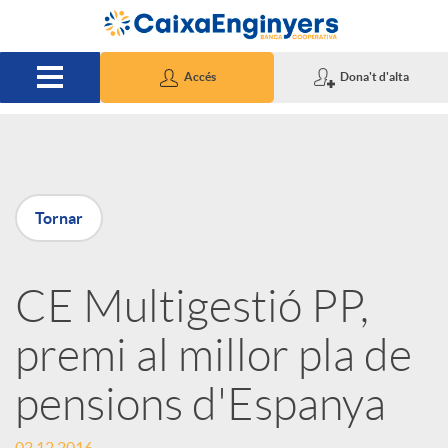
Salta al contingut principal
Accés
Dona't d'alta
P
Tornar
u
CE Multigestió PP,
b
premi al millor pla de
l
pensions d'Espanya
i