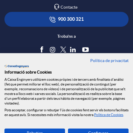
l
t
Contacte
x
i
ó
900 300 321
e
c
n
Troba'ns a
s
a
s
Política de privacitat
Blog
S
Informació sobre Cookies
c
a
Tauler d'anuncis
A Caixa Enginyers utilitzem cookies pròpies i de tercers amb finalitats d'anàlisi
Política de cookies
(fet que permet millorar el lloc web), de personalització de contingut (per
o
Avís legal
exemple, recomanacions de vídeos) i de personalització de la publicitat que se't
i
l
mostra a llocs web i xarxes socials. La personalització es realitza sobre la base
Seguretat Online
d'un perfil elaborat a partir dels teus hàbits de navegació (per exemple, pàgines
Privacitat
visitades).
c
Pots acceptar, configurar o rebutjar l'ús de cookies fent servir els botons facilitats
Canal denúncies
o
a
en aquest avís. Si necessites més informació visita la nostra
Política de Cookies
.
i
Descarrega-la ara