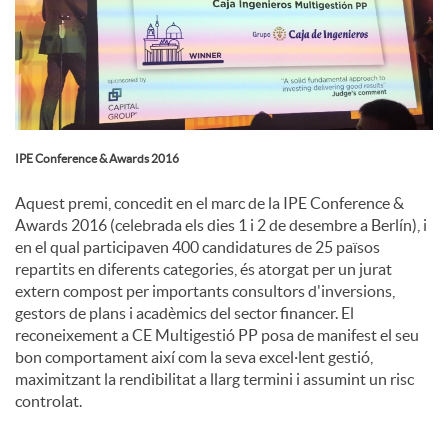
c
o
IPE Conference & Awards 2016
n
Aquest premi, concedit en el marc de la IPE Conference &
Awards 2016 (celebrada els dies 1 i 2 de desembre a Berlín), i
t
en el qual participaven 400 candidatures de 25 països
repartits en diferents categories, és atorgat per un jurat
extern compost per importants consultors d'inversions,
i
gestors de plans i acadèmics del sector financer. El
reconeixement a CE Multigestió PP posa de manifest el seu
bon comportament així com la seva excel·lent gestió,
n
maximitzant la rendibilitat a llarg termini i assumint un risc
controlat.
g