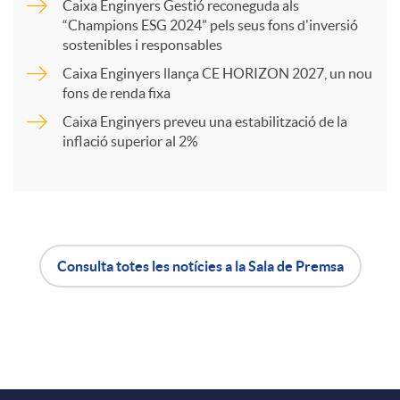
Caixa Enginyers Gestió reconeguda als
“Champions ESG 2024” pels seus fons d'inversió
t
sostenibles i responsables
Caixa Enginyers llança CE HORIZON 2027, un nou
i
fons de renda fixa
Caixa Enginyers preveu una estabilització de la
inflació superior al 2%
r
a
X
Consulta totes les notícies a la Sala de Premsa
A
B
a
p
o
r