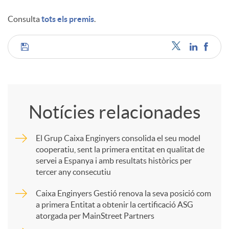
Consulta
tots els premis
.
u
C
t
o
s
Notícies relacionades
m
El Grup Caixa Enginyers consolida el seu model
cooperatiu, sent la primera entitat en qualitat de
p
servei a Espanya i amb resultats històrics per
tercer any consecutiu
a
Caixa Enginyers Gestió renova la seva posició com
a primera Entitat a obtenir la certificació ASG
atorgada per MainStreet Partners
r