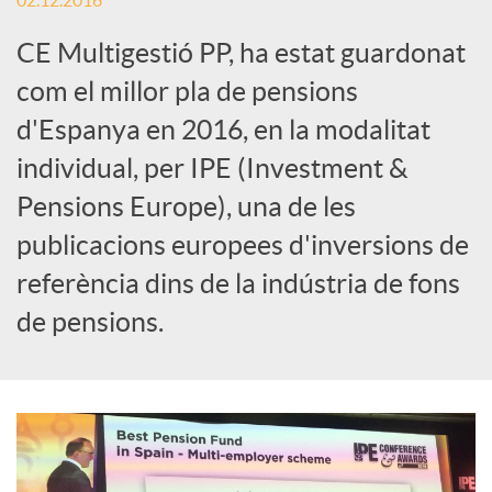
02.12.2016
c
CE Multigestió PP, ha estat guardonat
com el millor pla de pensions
a
d'Espanya en 2016, en la modalitat
individual, per IPE (Investment &
d
Pensions Europe), una de les
publicacions europees d'inversions de
o
referència dins de la indústria de fons
de pensions.
r
d
e