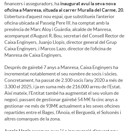
financers i asseguradors, ha
inaugurat avui la seva nova
oficina a Manresa, situada al carrer Muralla del Carme, 20
.
u
L’obertura d’aquest nou espai, que substitueix l’anterior
oficina ubicada al Passeig Pere III, ha comptat amb la
presència de Marc Aloy i Guàrdia, alcalde de Manresa,
t
acompanyat d’August R. Bou, secretari del Consell Rector de
Caixa Enginyers, Juanjo Llopis, director general del Grup
Caixa Enginyers, i Marcos Lazo, director de l’oficina de
s
Manresa de Caixa Enginyers.
Després de gairebé 7 anys a Manresa, Caixa Enginyers ha
incrementat notablement el seu nombre de socis i sòcies.
Concretament, ha passat de 2.100 socis l’any 2020 a més de
3.300 el 2025, i ja en suma més de 216.000 arreu de l’Estat.
Així mateix, l’Entitat també ha augmentat el seu volum de
negoci, passant de gestionar gairebé 54 M€ fa cinc anys a
gestionar-ne més de 93M€ actualment a les seves oficines
repartides entre el Bages, l’Anoia, el Berguedà, el Solsonès i
altres comarques de la zona.
Juanjo Llopis
assegura que: “
La inauguració d’aquest nou