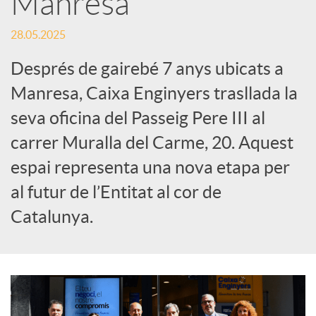
Manresa
c
28.05.2025
Després de gairebé 7 anys ubicats a
a
Manresa, Caixa Enginyers trasllada la
seva oficina del Passeig Pere III al
d
carrer Muralla del Carme, 20. Aquest
espai representa una nova etapa per
o
al futur de l’Entitat al cor de
r
Catalunya.
d
e