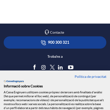
p
p
o
a
l
t
r
Contacte
i
ó
900 300 321
t
c
n
Troba'ns a
i
a
s
Política de privacitat
Blog
r
Informació sobre Cookies
c
a
Tauler d'anuncis
A Caixa Enginyers utilitzem cookies pròpies i de tercers amb finalitats d'anàlisi
Política de cookies
a
(fet que permet millorar el lloc web), de personalització de contingut (per
Avís legal
exemple, recomanacions de vídeos) i de personalització de la publicitat que se't
i
l
mostra a llocs web i xarxes socials. La personalització es realitza sobre la base
Seguretat Online
d'un perfil elaborat a partir dels teus hàbits de navegació (per exemple, pàgines