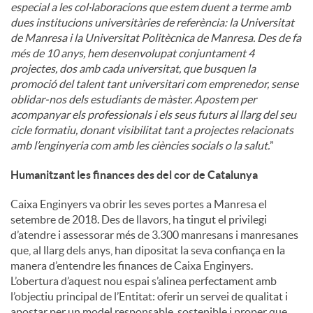
especial a les col·laboracions que estem duent a terme amb
dues institucions universitàries de referència: la Universitat
de Manresa i la Universitat Politècnica de Manresa. Des de fa
més de 10 anys, hem desenvolupat conjuntament 4
projectes, dos amb cada universitat, que busquen la
promoció del talent tant universitari com emprenedor, sense
oblidar-nos dels estudiants de màster. Apostem per
acompanyar els professionals i els seus futurs al llarg del seu
cicle formatiu, donant visibilitat tant a projectes relacionats
amb l’enginyeria com amb les ciències socials o la salut.
”
Humanitzant les finances des del cor de Catalunya
Caixa Enginyers va obrir les seves portes a Manresa el
setembre de 2018. Des de llavors, ha tingut el privilegi
d’atendre i assessorar més de 3.300 manresans i manresanes
que, al llarg dels anys, han dipositat la seva confiança en la
manera d’entendre les finances de Caixa Enginyers.
L’obertura d’aquest nou espai s’alinea perfectament amb
l’objectiu principal de l’Entitat: oferir un servei de qualitat i
apostar per un model responsable, sostenible i proper que