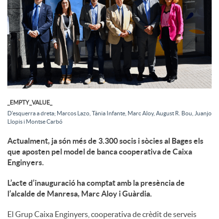
c
o
n
_EMPTY_VALUE_
D'esquerra a dreta; Marcos Lazo, Tània Infante, Marc Aloy, August R. Bou, Juanjo
t
Llopis i Montse Carbó
Actualment, ja són més de 3.300 socis i sòcies al Bages els
i
que aposten pel model de banca cooperativa de Caixa
Enginyers.
n
L’acte d’inauguració ha comptat amb la presència de
l’alcalde de Manresa, Marc Aloy i Guàrdia.
g
El Grup Caixa Enginyers, cooperativa de crèdit de serveis