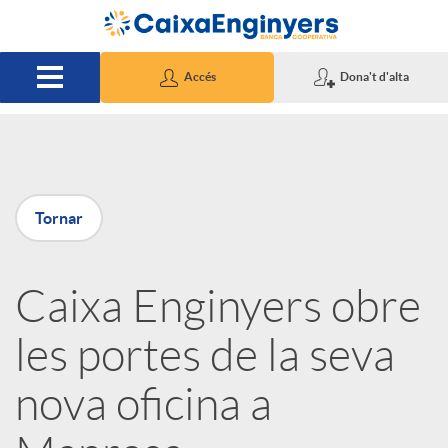
Salta al contingut principal
Accés
Dona't d'alta
P
Tornar
u
Caixa Enginyers obre
b
les portes de la seva
l
nova oficina a
i