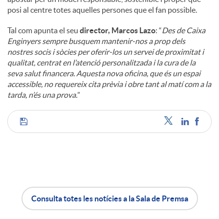
posi al centre totes aquelles persones que el fan possible.
Tal com apunta el seu
director, Marcos Lazo
: “
Des de Caixa
Enginyers sempre busquem mantenir-nos a prop dels
nostres socis i sòcies per oferir-los un servei de proximitat i
qualitat, centrat en l’atenció personalitzada i la cura de la
seva salut financera. Aquesta nova oficina, que és un espai
accessible, no requereix cita prèvia i obre tant al matí com a la
tarda, n’és una prova.
”
C
o
m
Consulta totes les notícies a la Sala de Premsa
A
B