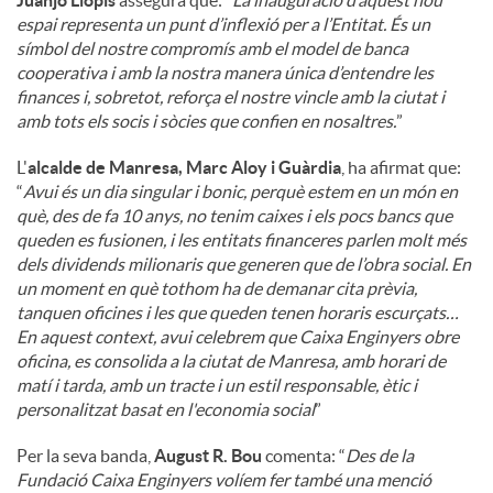
espai representa un punt d’inflexió per a l’Entitat. És un
símbol del nostre compromís amb el model de banca
cooperativa i amb la nostra manera única d’entendre les
finances i, sobretot, reforça el nostre vincle amb la ciutat i
amb tots els socis i sòcies que confien en nosaltres.
”
L'
alcalde de Manresa, Marc Aloy i Guàrdia
, ha afirmat que:
“
Avui és un dia singular i bonic, perquè estem en un món en
què, des de fa 10 anys, no tenim caixes i els pocs bancs que
queden es fusionen, i les entitats financeres parlen molt més
dels dividends milionaris que generen que de l’obra social. En
un moment en què tothom ha de demanar cita prèvia,
tanquen oficines i les que queden tenen horaris escurçats…
En aquest context, avui celebrem que Caixa Enginyers obre
oficina, es consolida a la ciutat de Manresa, amb horari de
matí i tarda, amb un tracte i un estil responsable, ètic i
personalitzat basat en l'economia social
”
Per la seva banda,
August R. Bou
comenta: “
Des de la
Fundació Caixa Enginyers volíem fer també una menció