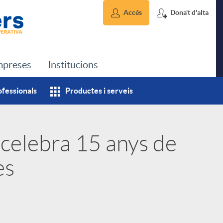
Accés
Dona't d'alta
preses
Institucions
ofessionals
Productes i serveis
 celebra 15 anys de
es