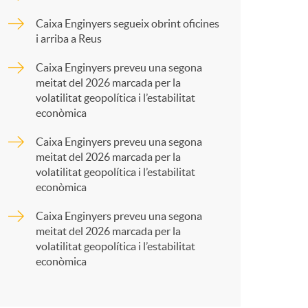
o
p
Caixa Enginyers segueix obrint oficines
m
i arriba a Reus
a
Caixa Enginyers preveu una segona
a
meitat del 2026 marcada per la
r
volatilitat geopolítica i l’estabilitat
econòmica
t
Caixa Enginyers preveu una segona
meitat del 2026 marcada per la
volatilitat geopolítica i l’estabilitat
econòmica
Caixa Enginyers preveu una segona
r
meitat del 2026 marcada per la
volatilitat geopolítica i l’estabilitat
econòmica
a