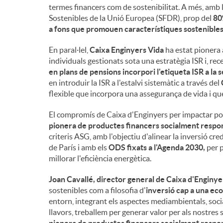
termes financers com de sostenibilitat. A més, amb
Sostenibles de la Unió Europea (SFDR), prop del
80
a fons que promouen característiques sostenibles,
En paral·lel,
Caixa Enginyers Vida
ha estat pionera 
individuals gestionats sota una estratègia ISR i, r
en plans de pensions incorpori l'etiqueta ISR a la
en introduir la ISR a l'estalvi sistemàtic a través del
flexible que incorpora una assegurança de vida i que 
El compromís de Caixa d'Enginyers per impactar pos
pionera de productes financers socialment responsa
criteris ASG, amb l'objectiu d'alinear la inversió c
de París i amb els
ODS fixats a l'Agenda 2030,
per p
millorar l'eficiència energètica.
Joan Cavallé, director general de Caixa d'Enginye
sostenibles com a filosofia d'
inversió cap a una e
entorn, integrant els aspectes mediambientals, soci
llavors, treballem per generar valor per als nostres s