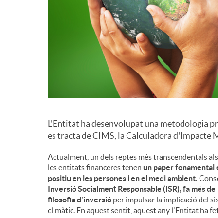
d
e
c
o
L'Entitat ha desenvolupat una metodologia pr
es tracta de CIMS, la Calculadora d'Impacte M
n
Actualment, un dels reptes més transcendentals als qu
les entitats financeres tenen
un paper fonamental e
t
positiu en les persones i en el medi ambient.
Consc
Inversió Socialment Responsable (ISR), fa més de
filosofia d'inversió
per impulsar la implicació del si
i
climàtic. En aquest sentit, aquest any l'Entitat ha 