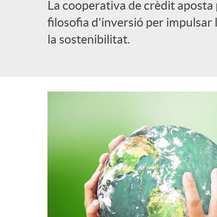
La cooperativa de crèdit aposta 
l
filosofia d'inversió per impulsar
la sostenibilitat.
i
c
a
d
o
r