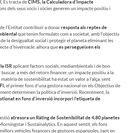
. Es tracta de
CIMS, la Calculadora d’Impacte
ns dels seus socis i sòcies generen un impacte positiu i
de l'Entitat contribuir a donar
resposta als reptes de
mbiental
que tenim formulats com a societat, amb l'objectiu
de la desigualtat social i protegir el planeta eliminant les
fecte d'hivernacle, alhora que
es persegueixen els
la ISR
aplicant factors socials, mediambientals i de bon
buscar, a més del retorn financer, un impacte positiu a la
matèria de sostenibilitat ha estat un valor a l'alça, sent
FI,
el primer fons d'una gestora nacional on els Objectius de
ent determinen la política d'inversió. Recentment, la
stionat en fons d'inversió incorpori l'etiqueta de
Gestió
atresora un Ràting de Sostenibilitat de 4,80 planetes
Morningstar i Sustainalytics. En aquest sentit, els fons
 millors vehicles financers de gestores espanyoles, tant en