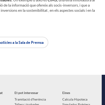
nsables.
Un exemple d'això és
CIMS,
una eina innovadora al
 de la informació que ofereix als socis-inversors, i que a
nversions en la sostenibilitat , en els aspectes socials i en la
notícies a la Sala de Premsa
at
Et pot interessar
Eines
Tramitació d'herència
Calcula Hipoteca
Tallers i trobades
Simulador Préstecs