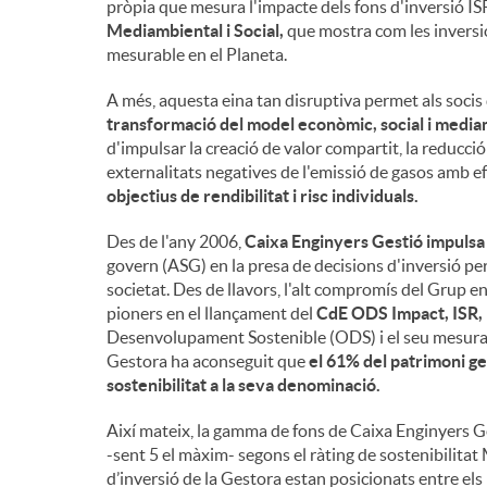
pròpia que mesura l'impacte dels fons d'inversió ISR
Mediambiental i Social,
que mostra com les inversio
n
mesurable en el Planeta.
A més, aquesta eina tan disruptiva permet als socis 
g
transformació del model econòmic, social i media
d'impulsar la creació de valor compartit, la reducció 
externalitats negatives de l'emissió de gasos amb e
u
objectius de rendibilitat i risc individuals.
Des de l'any 2006,
Caixa Enginyers Gestió impulsa 
t
govern (ASG) en la presa de decisions d'inversió per 
societat. Des de llavors, l'alt compromís del Grup en 
pioners en el llançament del
CdE ODS Impact, ISR, 
s
Desenvolupament Sostenible (ODS) i el seu mesuram
Gestora ha aconseguit que
el 61% del patrimoni ge
sostenibilitat a la seva denominació.
Així mateix, la gamma de fons de Caixa Enginyers 
-sent 5 el màxim- segons el ràting de sostenibilitat 
d’inversió de la Gestora estan posicionats entre els