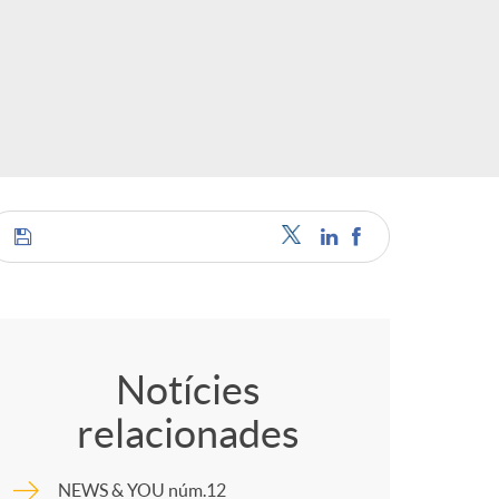
o
r
d
'
i
C
d
o
Notícies
i
relacionades
m
NEWS & YOU núm.12