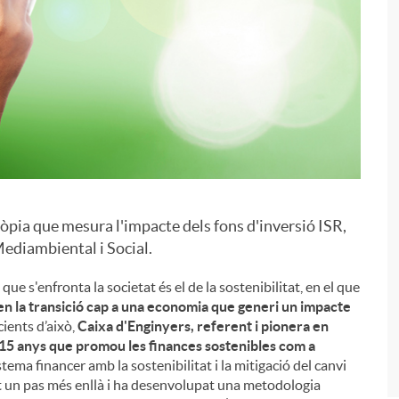
òpia que mesura l'impacte dels fons d'inversió ISR,
i
ediambiental i Social.
e s'enfronta la societat és el de la sostenibilitat, en el que
n la transició cap a una economia que generi un impacte
ients d’això,
Caixa d'Enginyers, referent i pionera en
 15 anys que promou les finances sostenibles com a
stema financer amb la sostenibilitat i la mitigació del canvi
fet un pas més enllà i ha desenvolupat una metodologia