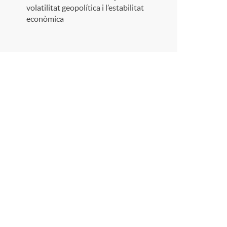
r
volatilitat geopolítica i l’estabilitat
econòmica
a
X
a
r
x
e