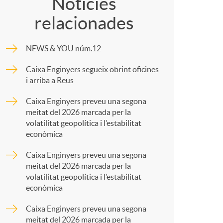
o
o
Notícies
relacionades
m
m
NEWS & YOU núm.12
p
a
Caixa Enginyers segueix obrint oficines
i arriba a Reus
a
Caixa Enginyers preveu una segona
meitat del 2026 marcada per la
r
volatilitat geopolítica i l’estabilitat
econòmica
t
Caixa Enginyers preveu una segona
meitat del 2026 marcada per la
volatilitat geopolítica i l’estabilitat
econòmica
Caixa Enginyers preveu una segona
meitat del 2026 marcada per la