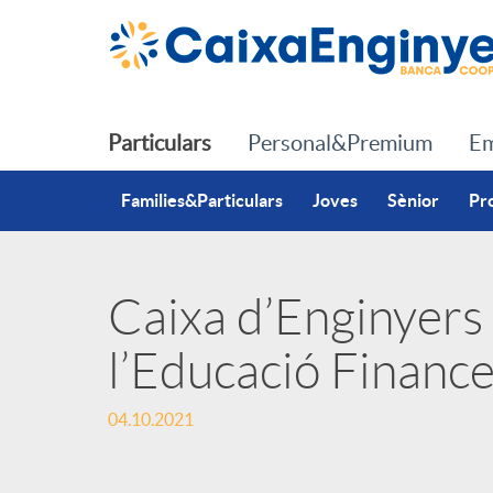
Salta al contingut principal
Particulars
Personal&Premium
Em
Families&Particulars
Joves
Sènior
Pr
Caixa d’Enginyers
P
l’Educació Financ
u
04.10.2021
b