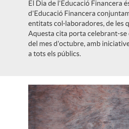
El Dia de l'Educació Financera é
l
d'Educació Financera conjuntame
entitats col·laboradores, de les
i
Aquesta cita porta celebrant-se 
del mes d'octubre, amb iniciativ
c
a tots els públics.
a
d
o
r