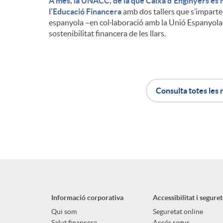
A més, la UNACC, de la que Caixa d’Enginyers és 
l’Educació Financera
amb dos tallers que s’imparte
espanyola –en col·laboració amb la Unió Espanyola
sostenibilitat financera de les llars.
Consulta totes les 
A
B
p
o
l
t
Informació corporativa
Accessibilitat i seguret
i
ó
Qui som
Seguretat online
Salut financera
Accés segur