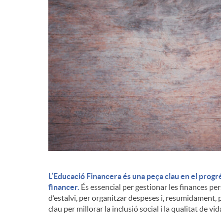
d
e
c
o
n
t
L’Educació Financera és una peça clau en el progr
financer.
És essencial per gestionar les finances p
d’estalvi, per organitzar despeses i, resumidament, p
i
clau per millorar la inclusió social i la qualitat de vi