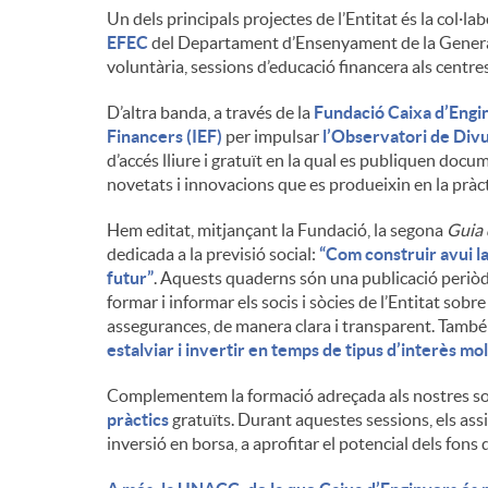
Un dels principals projectes de l’Entitat és la col·la
n
EFEC
del Departament d’Ensenyament de la Generalit
voluntària, sessions d’educació financera als centr
g
D’altra banda, a través de la
Fundació Caixa d’Engi
Financers (IEF)
per impulsar
l’Observatori de Divu
d’accés lliure i gratuït en la qual es publiquen docu
u
novetats i innovacions que es produeixin en la pràcti
Hem editat, mitjançant la Fundació, la segona
Guia 
t
dedicada a la previsió social:
“Com construir avui la
futur”
. Aquests quaderns són una publicació periòd
formar i informar els socis i sòcies de l’Entitat sobre
s
assegurances, de manera clara i transparent. També
estalviar i invertir en temps de tipus d’interès mo
Complementem la formació adreçada als nostres soc
pràctics
gratuïts. Durant aquestes sessions, els ass
inversió en borsa, a aprofitar el potencial dels fons d