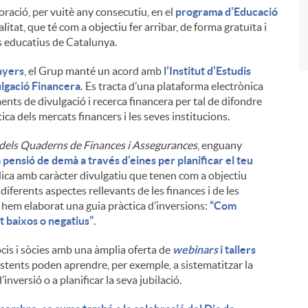
boració, per vuitè any consecutiu, en el
programa d’Educació
at, que té com a objectiu fer arribar, de forma gratuïta i
es educatius de Catalunya.
nyers
, el Grup manté un acord amb
l’Institut d’Estudis
lgació Financera.
Es tracta d’una plataforma electrònica
ments de divulgació i recerca financera per tal de difondre
ca dels mercats financers i les seves institucions.
dels Quaderns de Finances i Assegurances
, enguany
 pensió de demà a través d’eines per planificar el teu
ica amb caràcter divulgatiu que tenen com a objectiu
 diferents aspectes rellevants de les finances i de les
 hem elaborat una guia pràctica d’inversions:
“Com
lt baixos o negatius”
.
is i sòcies amb una àmplia oferta de
webinars
i tallers
istents poden aprendre, per exemple, a sistematitzar la
’inversió o a planificar la seva jubilació.