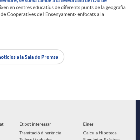
membre, se suma també a la celebració del Dia de
ixen en centres educatius de diferents punts de la geografia
 de Cooperatives de l’Ensenyament- enfocats a la
notícies a la Sala de Premsa
i
l
at
Et pot interessar
Eines
Tramitació d'herència
Calcula Hipoteca
Tallers i trobades
Simulador Préstecs