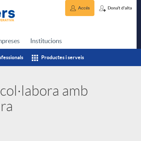
Accés
Dona't d'alta
preses
Institucions
ofessionals
Productes i serveis
 col·labora amb
era