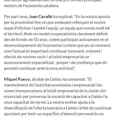
motors de l'economia catalana.
Per part seva,
Joan Cavallé
ha explicat: “En la nostra aposta
per la proximitat fem un pas endavant reforçant el nostre
espai d'oficines i també l'equip, un equip que coneix molt bé
el territori. Amb un model cooperativista clarament definit
des de fa més de 50 anys, volem participar activament en el
desenvolupament de l'economia i creiem que en un moment
com l'actual és important continuar innovant, creixent i
oferint als nostres socis i al teixit empresarial un
assessorament especialitzat , proper i de confiança que els
permeti continuar amb la seva activitat”.
Miquel Pueyo,
alcalde de Lleida, ha comentat: “El
manteniment de l'activitat econòmica i empresarial i les
noves incorporacions al teixit empresarial de la ciutat són
essencials per preservar la vocació de capacitat a Lleida i la
seva capacitat de servei. La vostra entitat ajuda a la
diversificació de l'oferta bancària a Lleida i el fet de continuar
apostant per tenir un espai físic d'atenció personal és un