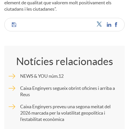
element de qualitat que valorem molt positivament els
ciutadans i les ciutadanes”.
C
o
Notícies relacionades
m
NEWS & YOU núm.12
p
Caixa Enginyers segueix obrint oficines i arriba a
Reus
a
Caixa Enginyers preveu una segona meitat del
2026 marcada per la volatilitat geopolítica i
l’estabilitat econòmica
r