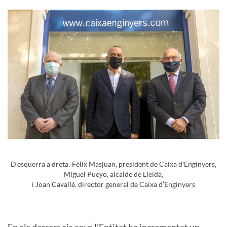
c
o
n
t
i
D'esquerra a dreta: Félix Masjuan, president de Caixa d'Enginyers;
Miguel Pueyo, alcalde de Lleida;
n
i Joan Cavallé, director general de Caixa d’Enginyers
g