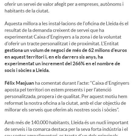
oferir un servei de valor afegit per a empreses, autònoms i
habitants de la ciutat.
Aquesta millora a les instal·lacions de l'oficina de Lleida és el
resultat de la demanda creixent de servei que ha
experimentat Caixa d'Enginyers a la zona i de la voluntat
d'oferir un tracte personalitzat i de proximitat. L'Entitat
gestiona un volum de negoci de més de 62 milions d'euros
en aquest territori i, en els darrers sis anys, ha
experimentat un increment del 266% en el nombre de
socis i sòcies a Lleida.
Félix Masjuan
ha comentat durant l'acte: “Caixa d'Enginyers
aposta pel territori on estem presents i per l'atenció
personalitzada, propera i de qualitat. Per aquest motiu hem
reformat la nostra oficina a la ciutat, amb el clar objectiu de
millorar els serveis que oferim als nostres socis i sòcies”.
Amb més de 140.000 habitants, Lleida és un nucli important
de serveis i la comarca destaca per la seva forta indústria i el
seu sector agroalimentari, es tracta d'un dels principals