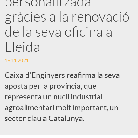
personalitzada
gràcies a la renovació
c
de la seva oficina a
a
Lleida
d
19.11.2021
o
Caixa d'Enginyers reafirma la seva
aposta per la província, que
r
representa un nucli industrial
agroalimentari molt important, un
d
sector clau a Catalunya.
e