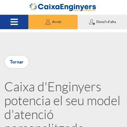
Salta al contingut principal
Accés
Dona't d'alta
P
Tornar
u
Caixa d'Enginyers
b
potencia el seu model
l
d'atenció
i