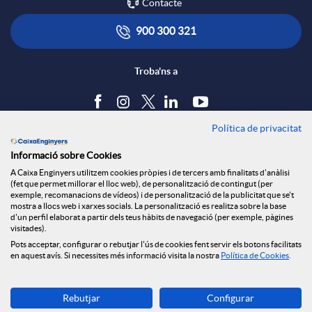
Contacte
x
i
ó
900 300 321
e
c
n
Troba'ns a
s
a
s
Política de privacitat
Blog
Informació sobre Cookies
S
c
a
Tauler d'anuncis
A Caixa Enginyers utilitzem cookies pròpies i de tercers amb finalitats d'anàlisi
Política de cookies
(fet que permet millorar el lloc web), de personalització de contingut (per
Avís legal
exemple, recomanacions de vídeos) i de personalització de la publicitat que se't
o
i
l
mostra a llocs web i xarxes socials. La personalització es realitza sobre la base
Seguretat Online
d'un perfil elaborat a partir dels teus hàbits de navegació (per exemple, pàgines
Privacitat
visitades).
Canal denúncies
Pots acceptar, configurar o rebutjar l'ús de cookies fent servir els botons facilitats
c
o
a
en aquest avís. Si necessites més informació visita la nostra
Política de Cookies
.
Descarrega-la ara
i
n
d
Rebutjar
Configurar
Banca MOBILE