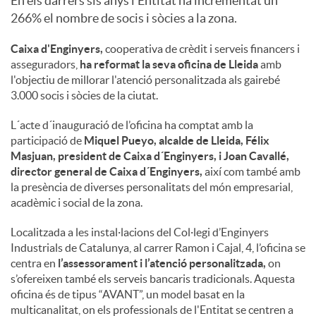
En els darrers sis anys l'Entitat ha incrementat un
266% el nombre de socis i sòcies a la zona.
u
Caixa d'Enginyers,
cooperativa de crèdit i serveis financers i
asseguradors,
ha reformat la seva oficina de Lleida
amb
t
l'objectiu de millorar l'atenció personalitzada als gairebé
3.000 socis i sòcies de la ciutat.
s
L´acte d´inauguració de l’oficina ha comptat amb la
participació de
Miquel Pueyo, alcalde de Lleida, Félix
Masjuan, president de Caixa d´Enginyers, i Joan Cavallé,
director general de Caixa d´Enginyers,
així com també amb
la presència de diverses personalitats del món empresarial,
acadèmic i social de la zona.
Localitzada a les instal·lacions del Col·legi d’Enginyers
Industrials de Catalunya, al carrer Ramon i Cajal, 4, l’oficina se
centra en
l’assessorament i l’atenció personalitzada,
on
s’ofereixen també els serveis bancaris tradicionals. Aquesta
oficina és de tipus “AVANT”, un model basat en la
multicanalitat, on els professionals de l'Entitat se centren a