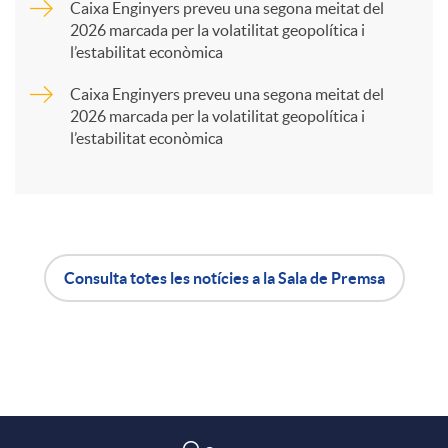
Caixa Enginyers preveu una segona meitat del
2026 marcada per la volatilitat geopolítica i
t
l’estabilitat econòmica
Caixa Enginyers preveu una segona meitat del
i
2026 marcada per la volatilitat geopolítica i
l’estabilitat econòmica
r
a
Consulta totes les notícies a la Sala de Premsa
X
A
B
a
p
o
r
l
t