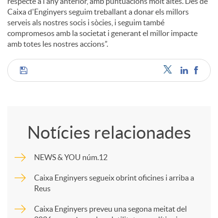
respecte a l'any anterior, amb puntuacions molt altes. Des de
Caixa d'Enginyers seguim treballant a donar els millors
serveis als nostres socis i sòcies, i seguim també
compromesos amb la societat i generant el millor impacte
amb totes les nostres accions”.
C
o
Notícies relacionades
m
NEWS & YOU núm.12
p
Caixa Enginyers segueix obrint oficines i arriba a
Reus
a
Caixa Enginyers preveu una segona meitat del