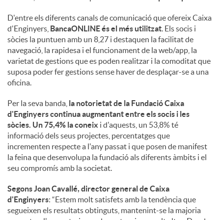
D'entre els diferents canals de comunicació que ofereix Caixa
d'Enginyers,
BancaONLINE és el més utilitzat
. Els socis i
sòcies la puntuen amb un 8,27 i destaquen la facilitat de
navegació, la rapidesa i el funcionament de la web/app, la
varietat de gestions que es poden realitzar i la comoditat que
suposa poder fer gestions sense haver de desplaçar-se a una
oficina.
Per la seva banda,
la notorietat de la Fundació Caixa
d'Enginyers continua augmentant entre els socis i les
sòcies. Un 75,4% la coneix
i d'aquests, un 53,8% té
informació dels seus projectes, percentatges que
incrementen respecte a l'any passat i que posen de manifest
la feina que desenvolupa la fundació als diferents àmbits i el
seu compromís amb la societat.
Segons Joan Cavallé, director general de Caixa
d'Enginyers
: “Estem molt satisfets amb la tendència que
segueixen els resultats obtinguts, mantenint-se la majoria