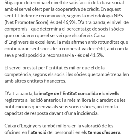
Stiga que determina el nivell de satisfacció de la base social
amb el servei ofert per la cooperativa de crèdit. En aquest
u
sentit, l'índex de recomanació, segons la metodologia NPS
(Net Promoter Score), és del 46,9%. D'altra banda, el nivell de
compromís - que determina el percentatge de socis i sòcies
t
que consideren que el servei que els ofereix Caixa
d'Enginyers és excel·lent, i a més afirmen amb rotunditat que
continuaran sent socis de la cooperativa de crèdit, així com la
s
seva predisposició a recomanar-la - és del 41.5%.
El servei prestat per l'Entitat és millor que el de la
competència, segons els socis i les sòcies que també treballen
amb altres entitats financeres.
D'altra banda,
la imatge de l'Entitat consolida els nivells
registrats a l'edició anterior, i a més millora la claredat de les
notificacions que envia als seus socis i sòcies, així com la
capacitat de resposta davant d'una incidència.
Caixa d'Enginyers també millora en la valoració de les
oficines, en l'
atenció
del personal i en els
temps d'espera
.