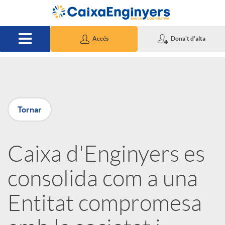
Salta al contingut principal
Accés
Dona't d'alta
P
Tornar
u
Caixa d'Enginyers es
b
consolida com a una
l
Entitat compromesa
i