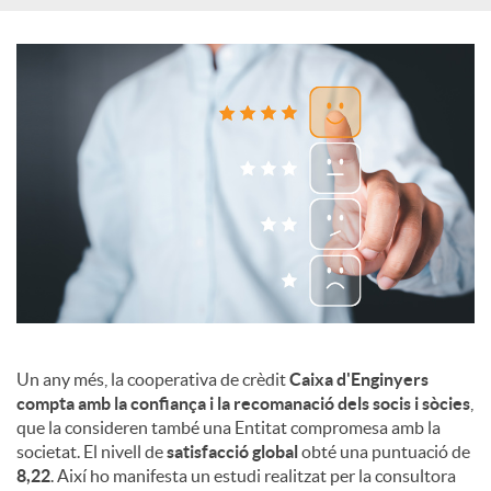
c
o
n
t
i
Un any més, la cooperativa de crèdit
Caixa d'Enginyers
n
compta amb la confiança i la recomanació dels socis i sòcies
,
que la consideren també una Entitat compromesa amb la
societat. El nivell de
satisfacció global
obté una puntuació de
g
8,22
. Així ho manifesta un estudi realitzat per la consultora