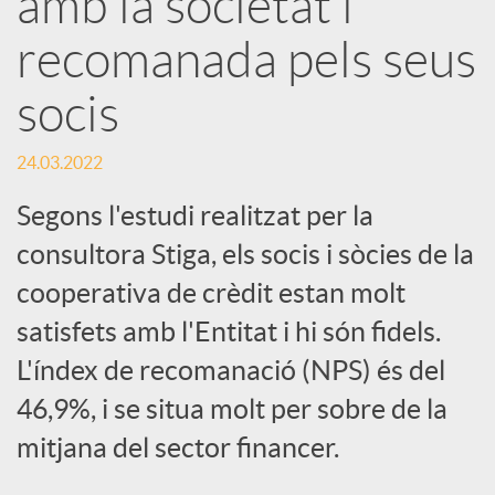
amb la societat i
recomanada pels seus
c
socis
a
24.03.2022
d
Segons l'estudi realitzat per la
consultora Stiga, els socis i sòcies de la
o
cooperativa de crèdit estan molt
satisfets amb l'Entitat i hi són fidels.
r
L'índex de recomanació (NPS) és del
d
46,9%, i se situa molt per sobre de la
mitjana del sector financer.
e