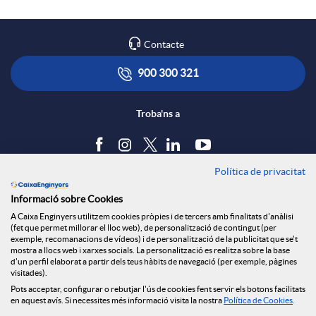
r
l
t
Contacte
x
i
ó
900 300 321
e
c
n
Troba'ns a
s
a
s
Política de privacitat
Blog
Informació sobre Cookies
S
c
a
Tauler d'anuncis
A Caixa Enginyers utilitzem cookies pròpies i de tercers amb finalitats d'anàlisi
Política de cookies
(fet que permet millorar el lloc web), de personalització de contingut (per
Avís legal
exemple, recomanacions de vídeos) i de personalització de la publicitat que se't
o
i
l
mostra a llocs web i xarxes socials. La personalització es realitza sobre la base
Seguretat Online
d'un perfil elaborat a partir dels teus hàbits de navegació (per exemple, pàgines
Privacitat
visitades).
Canal denúncies
Pots acceptar, configurar o rebutjar l'ús de cookies fent servir els botons facilitats
c
o
a
en aquest avís. Si necessites més informació visita la nostra
Política de Cookies
.