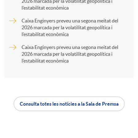
2026 marcada per la volatilitat geopolítica i
l’estabilitat econòmica
r
Caixa Enginyers preveu una segona meitat del
2026 marcada per la volatilitat geopolítica i
t
l’estabilitat econòmica
Caixa Enginyers preveu una segona meitat del
i
2026 marcada per la volatilitat geopolítica i
l’estabilitat econòmica
r
a
Consulta totes les notícies a la Sala de Premsa
X
A
B
a
p
o