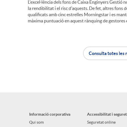
L'excel·lència dels fons de Caixa Enginyers Gestió 
la rendibilitat i el risc d'aquests. De fet, altres fons 
qualificats amb cinc estrelles Morningstar i es ma
màxima puntuació en aquest rànquing de gestores 
Consulta totes les 
A
B
p
o
l
t
Informació corporativa
Accessibilitat i seguret
i
ó
Qui som
Seguretat online