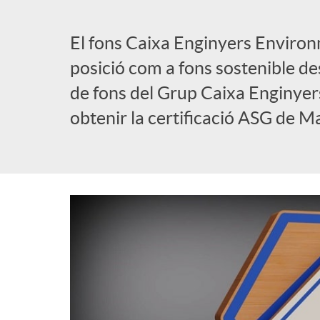
l
El fons Caixa Enginyers Environ
posició com a fons sostenible de
i
de fons del Grup Caixa Enginyers
obtenir la certificació ASG de M
c
a
d
o
r