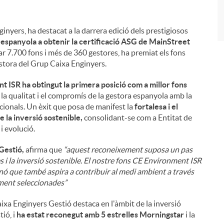
nyers, ha destacat a la darrera edició dels prestigiosos
t espanyola a obtenir la certificació ASG de MainStreet
r 7.700 fons i més de 360 gestores, ha premiat els fons
estora del Grup Caixa Enginyers.
 ISR ha obtingut la primera posició com a millor fons
 la qualitat i el compromís de la gestora espanyola amb la
cionals. Un èxit que posa de manifest la
fortalesa i el
 la inversió sostenible,
consolidant-se com a Entitat de
i evolució.
 Gestió,
afirma que
“aquest reconeixement suposa un pas
i la inversió sostenible. El nostre fons CE Environment ISR
inó que també aspira a contribuir al medi ambient a través
ment seleccionades”
xa Enginyers Gestió destaca en l'àmbit de la inversió
ió, i
ha estat reconegut amb 5 estrelles Morningstar
i la