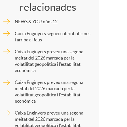
o
relacionades
m
m
NEWS & YOU núm.12
p
a
Caixa Enginyers segueix obrint oficines
i arriba a Reus
a
Caixa Enginyers preveu una segona
meitat del 2026 marcada per la
r
volatilitat geopolítica i l’estabilitat
econòmica
t
Caixa Enginyers preveu una segona
meitat del 2026 marcada per la
volatilitat geopolítica i l’estabilitat
econòmica
Caixa Enginyers preveu una segona
r
meitat del 2026 marcada per la
volatilitat geopolítica i l’estabilitat