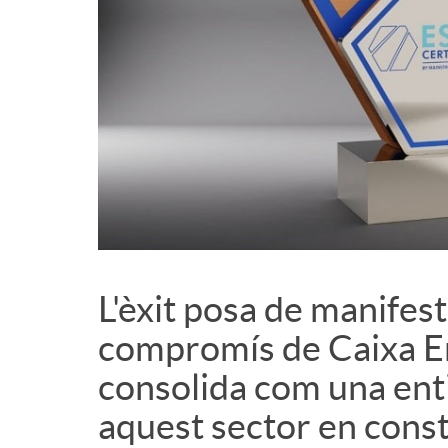
d
e
c
o
n
L'èxit posa de manifest 
compromís de Caixa En
t
consolida com una enti
aquest sector en const
i