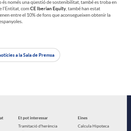
no és només una qüestió de sostenibilitat, també es troba en
de l'Entitat, com
CE Iberian Equity
, també han estat
ntenen entre el 10% de fons que aconsegueixen obtenir la
espanyoles.
notícies a la Sala de Premsa
at
Et pot interessar
Eines
Tramitació d'herència
Calcula Hipoteca