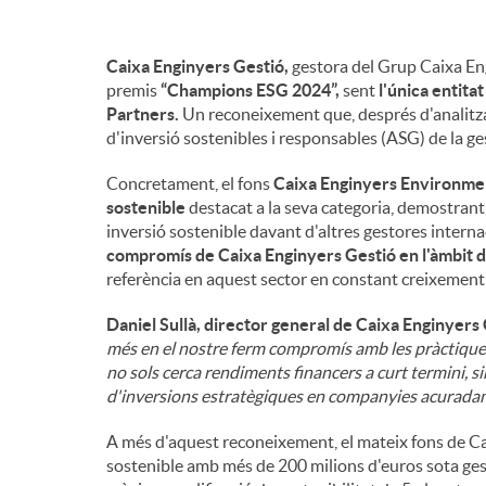
n
Caixa Enginyers Gestió,
gestora del Grup Caixa Engi
premis
“Champions ESG 2024”,
sent
l'única entita
g
Partners.
Un reconeixement que, després d'analitza
d'inversió sostenibles i responsables (ASG) de la g
u
Concretament, el fons
Caixa Enginyers Environment
sostenible
destacat a la seva categoria, demostrant
inversió sostenible davant d'altres gestores interna
t
compromís de Caixa Enginyers Gestió en l'àmbit de
referència en aquest sector en constant creixement 
s
Daniel Sullà, director general de Caixa Enginyers
més en el nostre ferm compromís amb les pràctiques 
no sols cerca rendiments financers a curt termini, s
d'inversions estratègiques en companyies acurada
A més d'aquest reconeixement, el mateix fons de Cai
sostenible amb més de 200 milions d'euros sota gest