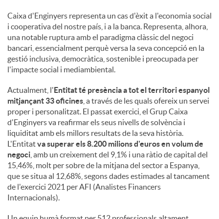
Caixa d'Enginyers representa un cas d'èxit a l'economia social
i cooperativa del nostre país, i a la banca. Representa, alhora,
una notable ruptura amb el paradigma clàssic del negoci
bancari, essencialment perquè versa la seva concepció en la
gestió inclusiva, democràtica, sostenible i preocupada per
l'impacte social i mediambiental.
Actualment, l'
Entitat té presència a tot el territori espanyol
mitjançant 33 oficines
, a través de les quals ofereix un servei
proper i personalitzat. El passat exercici, el Grup Caixa
d'Enginyers va reafirmar els seus nivells de solvència i
liquiditat amb els millors resultats de la seva història.
L'Entitat
va superar els 8.200 milions d'euros en volum de
negoci
, amb un creixement del 9,1% i una ràtio de capital del
15,46%, molt per sobre de la mitjana del sector a Espanya,
que se situa al 12,68%, segons dades estimades al tancament
de l'exercici 2021 per AFI (Analistes Financers
Internacionals).
Un equip humà format per 512 professionals altament