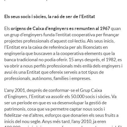
Els seus socis i sòcies, la raó de ser de l'Entitat
Els
orígens de Caixa d'enginyers es remunten al 1967
quan
un grup d'enginyers funda l'entitat cooperativa per finançar
projectes professionals d'aquest col·lectiu. Als seus inicis,
l'Entitat era la caixa de referència per als llicenciats en
enginyeria que buscaven a la cooperativa elements que la
banca tradicional no podia oferir. 15 anys després, el 1982, es
va obrir a nous perfils professionals més enllà dels enginyers i
avui és una Entitat que ofereix serveis a tot tipus de
professionals, autònoms, famílies i empreses.
L'any 2001, després de conformar-se el Grup Caixa
d'Enginyers, l'Entitat va assolir els 50.000 socis i sòcies. Va
ser un període en que es va desenvolupar la gestió de
patrimonis, cosa que va permetre captar nous socis i
fidelitzar-ne d'altres, esforços que donarien els seus fruits a
inicis del nou segle. Anys més tard, l’any 2010, ja eren