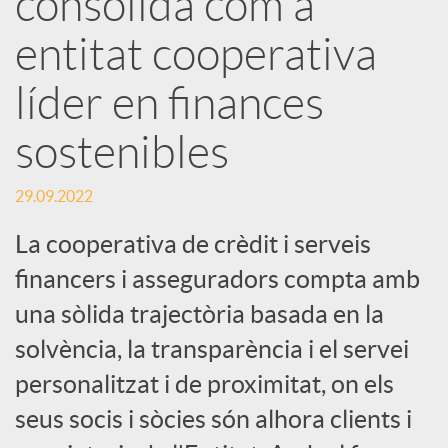
consolida com a
entitat cooperativa
c
líder en finances
a
sostenibles
d
29.09.2022
o
La cooperativa de crèdit i serveis
financers i asseguradors compta amb
r
una sòlida trajectòria basada en la
solvència, la transparència i el servei
d
personalitzat i de proximitat, on els
seus socis i sòcies són alhora clients i
e