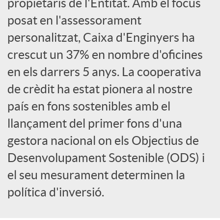
propietaris de l'Entitat. Amb el focus
posat en l'assessorament
c
personalitzat, Caixa d'Enginyers ha
o
crescut un 37% en nombre d'oficines
en els darrers 5 anys. La cooperativa
n
de crèdit ha estat pionera al nostre
país en fons sostenibles amb el
t
llançament del primer fons d'una
gestora nacional on els Objectius de
i
Desenvolupament Sostenible (ODS) i
el seu mesurament determinen la
n
política d'inversió.
g