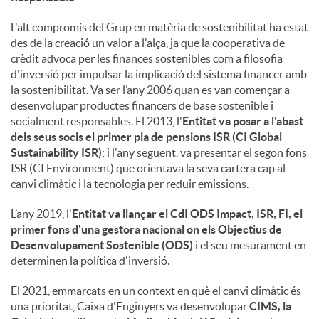
L'alt compromís del Grup en matèria de sostenibilitat ha estat
des de la creació un valor a l'alça, ja que la cooperativa de
crèdit advoca per les finances sostenibles com a filosofia
d'inversió per impulsar la implicació del sistema financer amb
la sostenibilitat. Va ser l’any 2006 quan es van començar a
desenvolupar productes financers de base sostenible i
socialment responsables. El 2013, l'
Entitat va posar a l'abast
dels seus socis el primer pla de pensions ISR (CI Global
Sustainability ISR)
; i l'any següent, va presentar el segon fons
ISR (CI Environment) que orientava la seva cartera cap al
canvi climàtic i la tecnologia per reduir emissions.
L’any 2019, l'
Entitat va llançar el CdI ODS Impact, ISR, FI, el
primer fons d'una gestora nacional on els Objectius de
Desenvolupament Sostenible (ODS)
i el seu mesurament en
determinen la política d'inversió.
El 2021, emmarcats en un context en què el canvi climàtic és
una prioritat, Caixa d'Enginyers va desenvolupar
CIMS, la