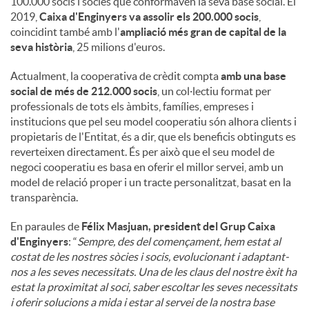
100.000 socis i sòcies que conformaven la seva base social. El
2019,
Caixa d'Enginyers va assolir els 200.000 socis
,
coincidint també amb l'
ampliació més gran de capital de la
seva història
, 25 milions d'euros.
Actualment, la cooperativa de crèdit compta
amb una base
social de més de 212.000 socis
, un col·lectiu format per
professionals de tots els àmbits, famílies, empreses i
institucions que pel seu model cooperatiu són alhora clients i
propietaris de l'Entitat, és a dir, que els beneficis obtinguts es
reverteixen directament. És per això que el seu model de
negoci cooperatiu es basa en oferir el millor servei, amb un
model de relació proper i un tracte personalitzat, basat en la
transparència.
En paraules de
Félix Masjuan, president del Grup Caixa
d'Enginyers
: “
Sempre, des del començament, hem estat al
costat de les nostres sòcies i socis, evolucionant i adaptant-
nos a les seves necessitats. Una de les claus del nostre èxit ha
estat la proximitat al soci, saber escoltar les seves necessitats
i oferir solucions a mida i estar al servei de la nostra base