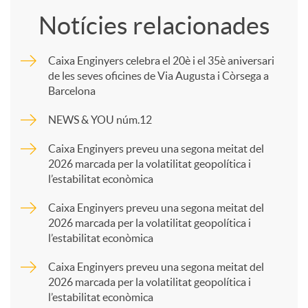
o
Notícies relacionades
m
Caixa Enginyers celebra el 20è i el 35è aniversari
de les seves oficines de Via Augusta i Còrsega a
p
Barcelona
NEWS & YOU núm.12
a
Caixa Enginyers preveu una segona meitat del
2026 marcada per la volatilitat geopolítica i
r
l’estabilitat econòmica
Caixa Enginyers preveu una segona meitat del
t
2026 marcada per la volatilitat geopolítica i
l’estabilitat econòmica
i
Caixa Enginyers preveu una segona meitat del
2026 marcada per la volatilitat geopolítica i
l’estabilitat econòmica