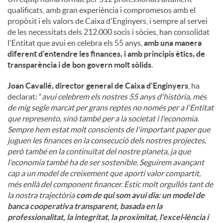
qualificats, amb gran experiència i compromesos amb el
propòsit i els valors de Caixa d'Enginyers, i sempre al servei
de les necessitats dels 212.000 socis i sòcies, han consolidat
l'Entitat que avui en celebra els 55 anys,
amb una manera
diferent d'entendre les finances, i amb principis ètics, de
transparència i de bon govern molt sòlids
.
Joan Cavallé, director general de Caixa d'Enginyers
, ha
declarat: “
avui celebrem els nostres 55 anys d'història, més
de mig segle marcat per grans reptes no només per a l'Entitat
que represento, sinó també per a la societat i l'economia.
Sempre hem estat molt conscients de l'important paper que
juguen les finances en la consecució dels nostres projectes,
però també en la continuïtat del nostre planeta, ja que
l'economia també ha de ser sostenible. Seguirem avançant
cap a un model de creixement que aporti valor compartit,
més enllà del component financer. Estic molt orgullós tant de
la nostra trajectòria
com de qui som avui dia: un model de
banca cooperativa transparent, basada en la
professionalitat, la integritat, la proximitat, l'excel·lència i