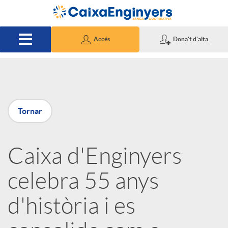
Salta al contingut principal
Accés
Dona't d'alta
P
Tornar
u
Caixa d'Enginyers
b
celebra 55 anys
l
d'història i es
i