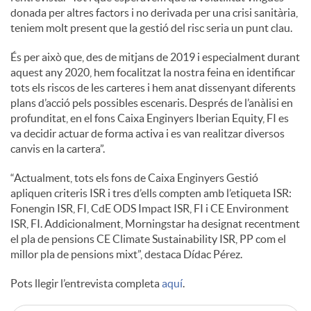
donada per altres factors i no derivada per una crisi sanitària,
teniem molt present que la gestió del risc seria un punt clau.
u
És per això que, des de mitjans de 2019 i especialment durant
aquest any 2020, hem focalitzat la nostra feina en identificar
t
tots els riscos de les carteres i hem anat dissenyant diferents
plans d’acció pels possibles escenaris. Després de l’anàlisi en
profunditat, en el fons Caixa Enginyers Iberian Equity, FI es
s
va decidir actuar de forma activa i es van realitzar diversos
canvis en la cartera”.
“Actualment, tots els fons de Caixa Enginyers Gestió
apliquen criteris ISR i tres d’ells compten amb l’etiqueta ISR:
Fonengin ISR, FI, CdE ODS Impact ISR, FI i CE Environment
ISR, FI. Addicionalment, Morningstar ha designat recentment
el pla de pensions CE Climate Sustainability ISR, PP com el
millor pla de pensions mixt”, destaca Dídac Pérez.
Pots llegir l’entrevista completa
aquí
.