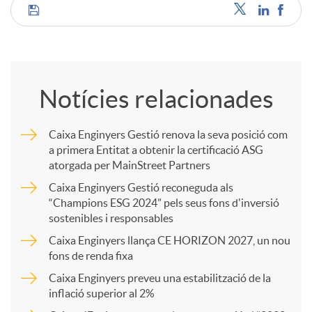
C
o
Notícies relacionades
m
Caixa Enginyers Gestió renova la seva posició com
a primera Entitat a obtenir la certificació ASG
p
atorgada per MainStreet Partners
Caixa Enginyers Gestió reconeguda als
a
“Champions ESG 2024” pels seus fons d'inversió
sostenibles i responsables
Caixa Enginyers llança CE HORIZON 2027, un nou
r
fons de renda fixa
Caixa Enginyers preveu una estabilització de la
t
inflació superior al 2%