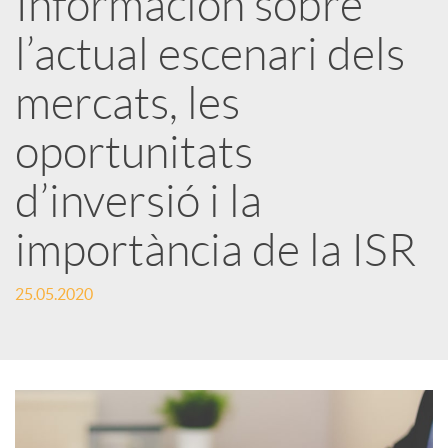
Información sobre
l’actual escenari dels
c
mercats, les
a
oportunitats
d
d’inversió i la
o
importància de la ISR
25.05.2020
r
d
e