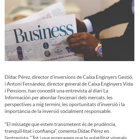
c
o
n
t
Dídac Pérez, director d’inversions de Caixa Enginyers Gestió,
i Antoni Fernández, director general de Caixa Enginyers Vida
i Pensions, han concedit una entrevista al diari La
i
Información per abordar l’escenari dels mercats, les
perspectives a mig termini, les oportunitats d’inversió i la
importància de la inversió socialment responsable.
n
“El missatge que estem transmetent és de prudència,
tranquil·litat i confiança”, comenta Dídac Pérez en
g
l’entrevista. “Tot i que esperavem que la volatilitat vingués