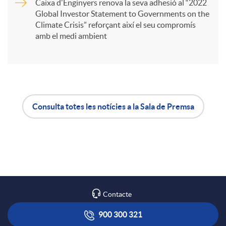
Caixa d'Enginyers renova la seva adhesió al “2022
i
Global Investor Statement to Governments on the
Climate Crisis” reforçant així el seu compromís
amb el medi ambient
r
a
Consulta totes les notícies a la Sala de Premsa
X
A
B
a
p
o
r
l
t
Contacte
x
i
ó
900 300 321