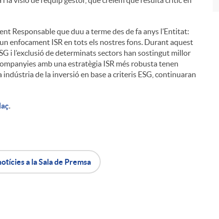
 la visió de l’equip gestor, que creiem que resulta crític en
ent Responsable que duu a terme des de fa anys l’Entitat:
n enfocament ISR en tots els nostres fons. Durant aquest
ESG i l’exclusió de determinats sectors han sostingut millor
s companyies amb una estratègia ISR més robusta tenen
la indústria de la inversió en base a criteris ESG, continuaran
laç
.
notícies a la Sala de Premsa