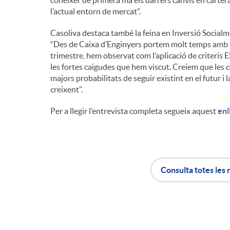
conèixer de primera mà els darrers canvis en cartera i
l’actual entorn de mercat”.
n
Casoliva destaca també la feina en Inversió Socialm
“Des de Caixa d’Enginyers portem molt temps amb u
g
trimestre, hem observat com l’aplicació de criteris 
les fortes caigudes que hem viscut. Creiem que le
majors probabilitats de seguir existint en el futur i 
u
creixent”.
Per a llegir l’entrevista completa segueix aquest
enl
t
s
Consulta totes les 
A
B