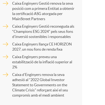
o
Caixa Enginyers Gestió renova la seva
p
posició com a primera Entitat a obtenir
m
la certificació ASG atorgada per
MainStreet Partners
a
Caixa Enginyers Gestió reconeguda als
a
“Champions ESG 2024” pels seus fons
d'inversió sostenibles i responsables
r
Caixa Enginyers llança CE HORIZON
2027, un nou fons de renda fixa
t
Caixa Enginyers preveu una
estabilització de la inflació superior al
2%
Caixa d'Enginyers renova la seva
adhesió al “2022 Global Investor
r
Statement to Governments on the
Climate Crisis” reforçant així el seu
compromís amb el medi ambient
a