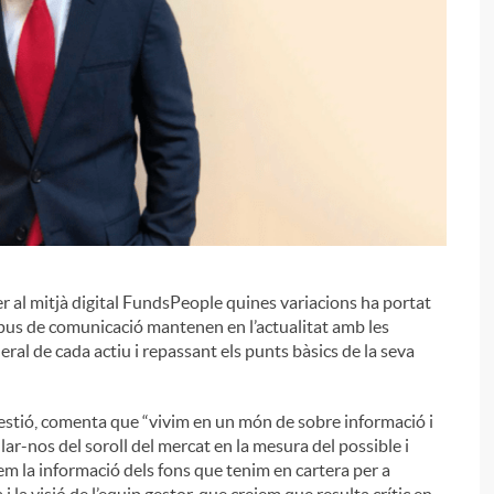
er al mitjà digital FundsPeople quines variacions ha portat
i
tipus de comunicació mantenen en l’actualitat amb les
neral de cada actiu i repassant els punts bàsics de la seva
Gestió, comenta que “vivim en un món de sobre informació i
aïllar-nos del soroll del mercat en la mesura del possible i
zem la informació dels fons que tenim en cartera per a