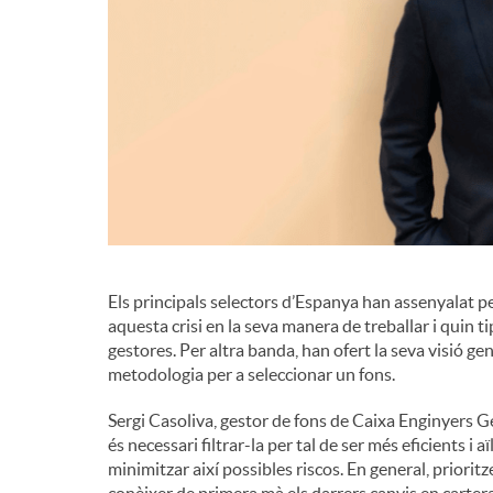
d
e
c
o
Els principals selectors d’Espanya han assenyalat p
n
aquesta crisi en la seva manera de treballar i quin 
gestores. Per altra banda, han ofert la seva visió ge
metodologia per a seleccionar un fons.
t
Sergi Casoliva, gestor de fons de Caixa Enginyers 
és necessari filtrar-la per tal de ser més eficients i 
i
minimitzar així possibles riscos. En general, priorit