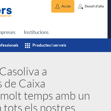
Accés
Dona't d'alta
preses
Institucions
ofessionals
Productes i serveis
 Casoliva a
 de Caixa
 molt temps amb un
tots els nostres