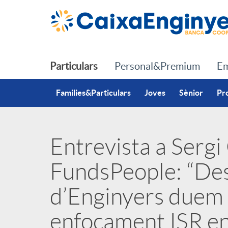
Salta al contingut principal
Particulars
Personal&Premium
Em
Families&Particulars
Joves
Sènior
Pr
Entrevista a Sergi
P
FundsPeople: “Des
u
d’Enginyers duem
b
enfocament ISR en 