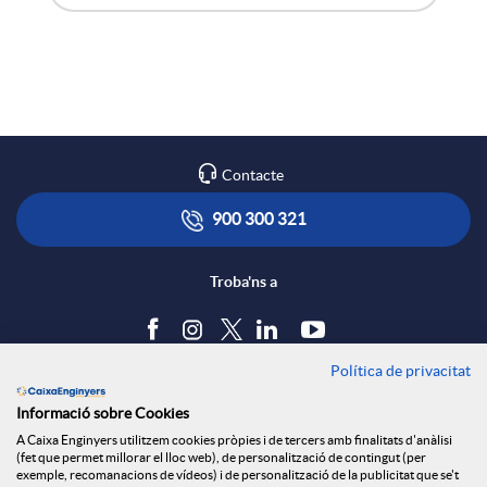
A
B
X
p
o
a
l
t
r
Contacte
i
ó
900 300 321
x
c
n
Troba'ns a
e
a
s
s
Política de privacitat
Blog
Informació sobre Cookies
c
a
Tauler d'anuncis
S
A Caixa Enginyers utilitzem cookies pròpies i de tercers amb finalitats d'anàlisi
Política de cookies
(fet que permet millorar el lloc web), de personalització de contingut (per
Avís legal
exemple, recomanacions de vídeos) i de personalització de la publicitat que se't