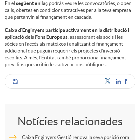
En el
següent enllaç
podràs veure les convocatòries, o open
calls, obertes en condicions atractives per a la teva empresa
u
que pertanyin al finançament en cascada.
Caixa d’Enginyers participa activament en la distribució i
t
aplicació dels Fons Europeus,
assessorant els socis i les
sòcies en l’accés als mateixos i analitzant el finançament
addicional que puguin requerir els projectes d’inversió
s
escollits. A més, l’Entitat també proporciona finançament
previ fins que arribin les subvencions públiques.
C
o
Notícies relacionades
m
Caixa Enginyers Gestió renova la seva posició com