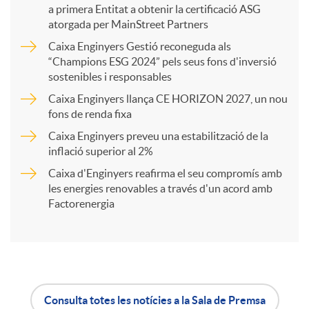
a primera Entitat a obtenir la certificació ASG
p
atorgada per MainStreet Partners
Caixa Enginyers Gestió reconeguda als
a
“Champions ESG 2024” pels seus fons d'inversió
sostenibles i responsables
Caixa Enginyers llança CE HORIZON 2027, un nou
r
fons de renda fixa
Caixa Enginyers preveu una estabilització de la
t
inflació superior al 2%
Caixa d'Enginyers reafirma el seu compromís amb
i
les energies renovables a través d'un acord amb
Factorenergia
r
a
Consulta totes les notícies a la Sala de Premsa