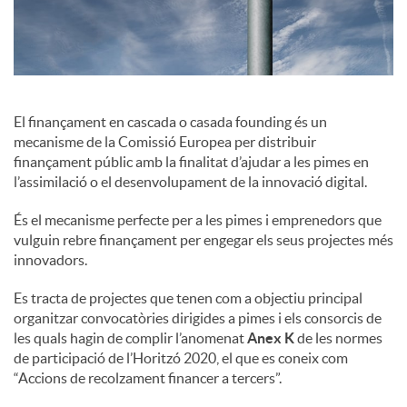
c
o
El finançament en cascada o casada founding és un
mecanisme de la Comissió Europea per distribuir
n
finançament públic amb la finalitat d’ajudar a les pimes en
l’assimilació o el desenvolupament de la innovació digital.
t
És el mecanisme perfecte per a les pimes i emprenedors que
vulguin rebre finançament per engegar els seus projectes més
innovadors.
i
Es tracta de projectes que tenen com a objectiu principal
organitzar convocatòries dirigides a pimes i els consorcis de
n
les quals hagin de complir l’anomenat
Anex K
de les normes
de participació de l’Horitzó 2020, el que es coneix com
“Accions de recolzament financer a tercers”.
g