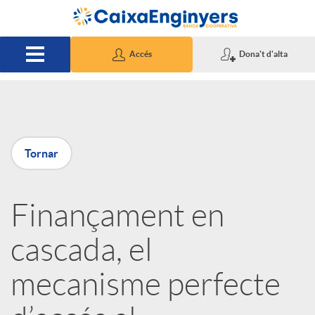
Salta al contingut principal
Accés
Dona't d'alta
P
Tornar
u
Finançament en
b
cascada, el
l
mecanisme perfecte
i