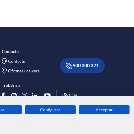
a
s
Contacte
Contacte
900 300 321
Oficines i caixers
Troba'ns a
Blog
jar
Configurar
Acceptar
Descarrega-la ara
Banca MOBILE