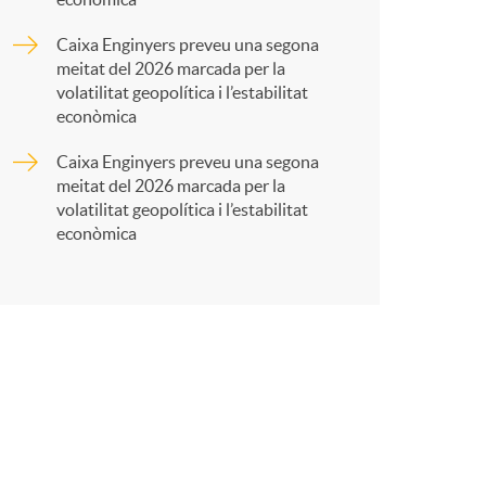
t
Caixa Enginyers preveu una segona
meitat del 2026 marcada per la
volatilitat geopolítica i l’estabilitat
econòmica
Caixa Enginyers preveu una segona
r
meitat del 2026 marcada per la
volatilitat geopolítica i l’estabilitat
econòmica
a
X
a
r