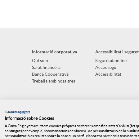
A
B
p
o
l
t
Informació corporativa
Accessibilitat i seguret
i
ó
Qui som
Seguretat online
Salut financera
Accés segur
Banca Cooperativa
Accessibilitat
c
n
Treballa amb nosaltres
a
s
Informació sobre Cookies
c
a
A Caixa Enginyers utilitzem cookies pròpies i de tercers amb finalitats d'anàlisi (fet 
contingut (per exemple, recomanacions de vídeos) i de personalització de la publicitat
personalització es realitza sobre la base d'un perfil elaborat a partir dels teus hàbit