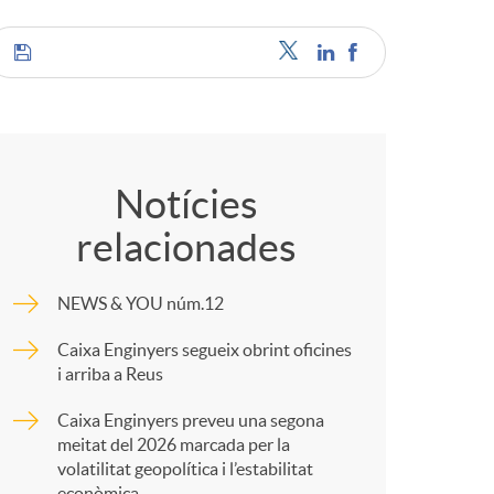
o
m
C
a
o
Notícies
relacionades
m
NEWS & YOU núm.12
p
Caixa Enginyers segueix obrint oficines
i arriba a Reus
a
Caixa Enginyers preveu una segona
meitat del 2026 marcada per la
r
volatilitat geopolítica i l’estabilitat
econòmica