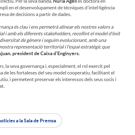
directiu. Per la seva banda,
Núria Agell
és doctora en
pli en el desenvolupament de tècniques d'intel·ligència
 presa de decisions a partir de dades.
ça és clau i ens permetrà alinear els nostres valors a
l i amb els diferents stakeholders, recollint el model d'èxit
diversitat de gènere i seguim evolucionant, amb una
ostra representació territorial i l'espai estratègic que
sjuan, president de Caixa d'Enginyers.
, la seva governança i, especialment, el rol exercit pel
 de les fortaleses del seu model cooperatiu, facilitant el
utiu, i permetent preservar els interessos dels seus socis i
at.
notícies a la Sala de Premsa
i