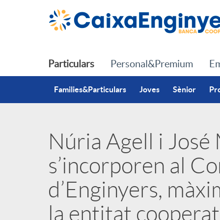
Salta al contingut principal
Particulars
Personal&Premium
Em
Families&Particulars
Joves
Sènior
Pr
Núria Agell i José
P
s’incorporen al Co
u
d’Enginyers, màxi
b
la entitat cooperat