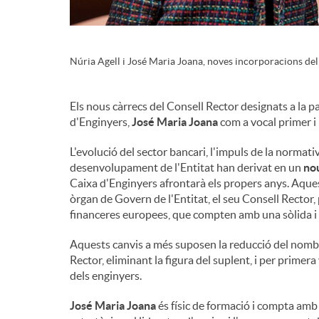
n
Núria Agell i José Maria Joana, noves incorporacions del
g
Els nous càrrecs del Consell Rector designats a la
u
d'Enginyers,
José Maria Joana
com a vocal primer i
L'evolució del sector bancari, l'impuls de la normati
t
desenvolupament de l'Entitat han derivat en un
no
Caixa d'Enginyers afrontarà els propers anys. Aqu
òrgan de Govern de l'Entitat, el seu Consell Rector,
s
financeres europees, que compten amb una sòlida i d
Aquests canvis a més suposen la reducció del nomb
Rector, eliminant la figura del suplent, i per primer
dels enginyers.
José Maria Joana
és físic de formació i compta amb