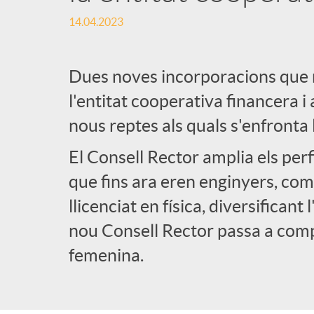
14.04.2023
l
i
Dues noves incorporacions que 
l'entitat cooperativa financera 
c
nous reptes als quals s'enfronta 
El Consell Rector amplia els per
a
que fins ara eren enginyers, com
llicenciat en física, diversificant
d
nou Consell Rector passa a com
o
femenina.
r