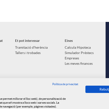
l
at
Et pot interessar
Eines
Tramitació d'herència
Calcula Hipoteca
Tallers i trobades
Simulador Préstecs
Empreses
Les meves finances
Política de privacitat
Rebut
que permet millorar el lloc web), de personalització de
 que se't mostra a llocs web i xarxes socials. La
s de navegació (per exemple, pàgines visitades).