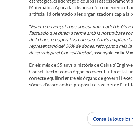
estratègica, el lideratge d'equips i l'assessorament 
Matemàtica Aplicada i disposa d'un coneixement am
artificial i d'orientació a les organitzacions cap a la
"
Estem convençuts que aquest nou model de Governan
l'actuació que duem a terme amb la nostra base socia
de la banca cooperativa europea. A més ampliem la 
representació del 30% de dones, reforçant a més la n
desenvolupa el Consell Rector
”, assenyala
Fèlix Ma
En els més de 55 anys d'història de Caixa d'Enginyers
Consell Rector com a òrgan no executiu, ha estat una
correcte equilibri entre els òrgans de govern i l'exec
sòcies, d'acord amb el propòsit i els valors de l'Entit
Consulta totes les 