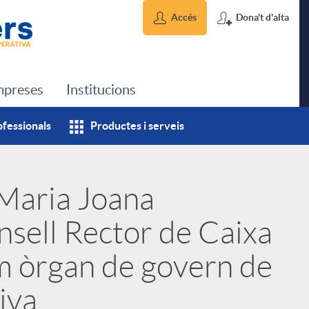
Accés
Dona't d'alta
preses
Institucions
ofessionals
Productes i serveis
 Maria Joana
nsell Rector de Caixa
m òrgan de govern de
iva