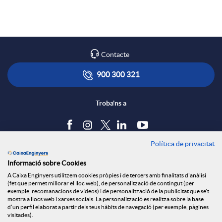
i
p
o
r
l
t
Contacte
a
i
ó
900 300 321
X
c
n
Troba'ns a
a
a
s
Política de privacitat
Blog
r
Informació sobre Cookies
c
a
Tauler d'anuncis
A Caixa Enginyers utilitzem cookies pròpies i de tercers amb finalitats d'anàlisi
Política de cookies
(fet que permet millorar el lloc web), de personalització de contingut (per
x
Avís legal
exemple, recomanacions de vídeos) i de personalització de la publicitat que se't
i
l
mostra a llocs web i xarxes socials. La personalització es realitza sobre la base
Seguretat Online
d'un perfil elaborat a partir dels teus hàbits de navegació (per exemple, pàgines
Privacitat
visitades).