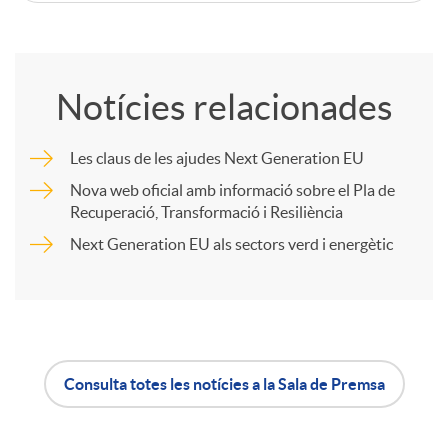
C
u
o
Notícies relacionades
t
m
Les claus de les ajudes Next Generation EU
s
p
Nova web oficial amb informació sobre el Pla de
Recuperació, Transformació i Resiliència
Next Generation EU als sectors verd i energètic
a
r
t
Consulta totes les notícies a la Sala de Premsa
A
B