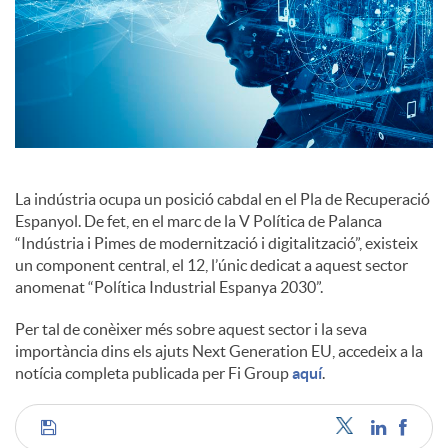
c
o
n
La indústria ocupa un posició cabdal en el Pla de Recuperació
Espanyol. De fet, en el marc de la V Política de Palanca
t
“Indústria i Pimes de modernització i digitalització”, existeix
un component central, el 12, l’únic dedicat a aquest sector
anomenat “Política Industrial Espanya 2030”.
i
Per tal de conèixer més sobre aquest sector i la seva
importància dins els ajuts Next Generation EU, accedeix a la
n
notícia completa publicada per Fi Group
aquí
.
g