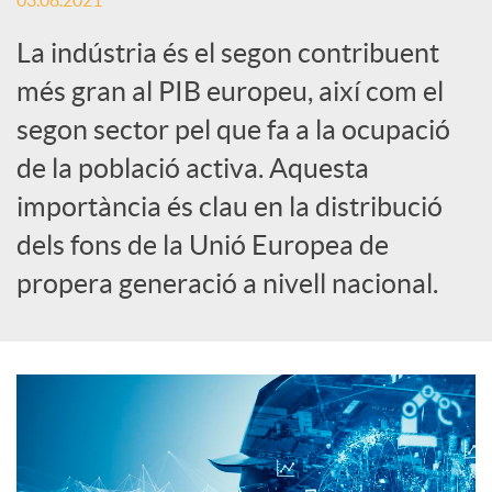
03.08.2021
c
La indústria és el segon contribuent
més gran al PIB europeu, així com el
a
segon sector pel que fa a la ocupació
de la població activa. Aquesta
d
importància és clau en la distribució
dels fons de la Unió Europea de
o
propera generació a nivell nacional.
r
d
e