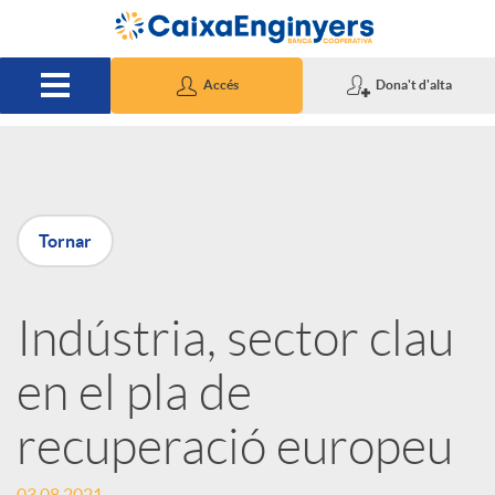
Salta al contingut principal
Accés
Dona't d'alta
P
Tornar
u
Indústria, sector clau
b
en el pla de
l
recuperació europeu
i