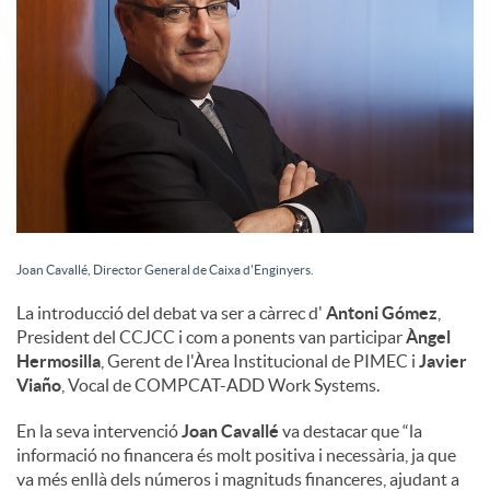
u
t
s
Joan Cavallé, Director General de Caixa d'Enginyers.
La introducció del debat va ser a càrrec d'
Antoni Gómez
,
President del CCJCC i com a ponents van participar
Àngel
Hermosilla
, Gerent de l'Àrea Institucional de PIMEC i
Javier
Viaño
, Vocal de COMPCAT-ADD Work Systems.
En la seva intervenció
Joan Cavallé
va destacar que “la
informació no financera és molt positiva i necessària, ja que
va més enllà dels números i magnituds financeres, ajudant a