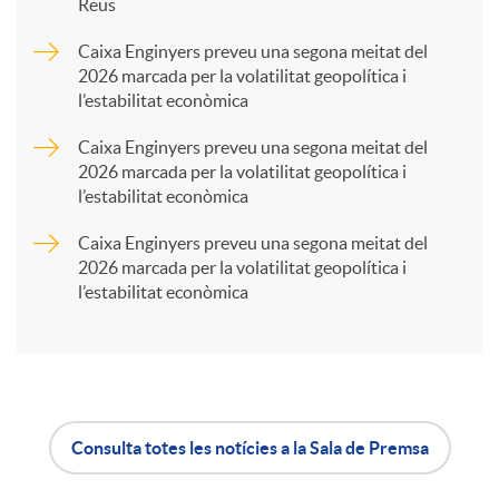
Reus
a
Caixa Enginyers preveu una segona meitat del
2026 marcada per la volatilitat geopolítica i
l’estabilitat econòmica
r
Caixa Enginyers preveu una segona meitat del
2026 marcada per la volatilitat geopolítica i
t
l’estabilitat econòmica
Caixa Enginyers preveu una segona meitat del
i
2026 marcada per la volatilitat geopolítica i
l’estabilitat econòmica
r
a
Consulta totes les notícies a la Sala de Premsa
X
A
B