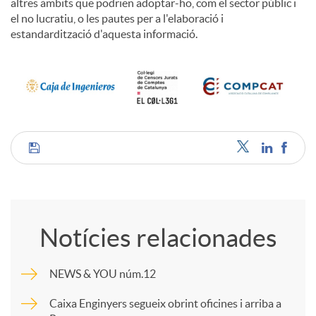
altres àmbits que podrien adoptar-ho, com el sector públic i
el no lucratiu, o les pautes per a l'elaboració i
estandardització d'aquesta informació.
C
o
Notícies relacionades
m
NEWS & YOU núm.12
p
Caixa Enginyers segueix obrint oficines i arriba a