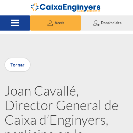
Salta al contingut principal
Accés
Dona't d'alta
P
Tornar
u
Joan Cavallé,
b
Director General de
l
Caixa d’Enginyers,
i