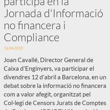
participa en la
Jornada d'Informació
c
no financera i
a
Compliance
d
16.04.2019
o
Joan Cavallé, Director General de
Caixa d'Enginyers, va participar el
r
divendres 12 d'abril a Barcelona, en un
debat sobre la informació no financera
d
com a valor afegit, organitzat pel
Col·legi de Censors Jurats de Comptes
e