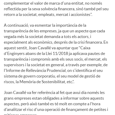
complementar el valor de marca d'una entitat, no només
reflectida per la seva solvència financera, sinó també pel seu
retorn a la societat, empleats, mercat i accionistes”.
A continuació, va esmentar la importància de la
transparència de les empreses, ja que un aspecte que cada
vegada més la societat demanda a tots els actors, i
especialment als econòmics, després de la crisi financera. En
aquest sentit, Joan Cavallé va apuntar que “Caixa
d'Enginyers abans de la Llei 11/2018 ja aplicava pautes de
transparència i compromís amb els seus socis, el mercat, els
supervisors i la societat en general, a través per exemple, de
l'Informe de Rellevància Prudencial, on s'identifica el seu
sistema de govern corporatiu, el seu model de gestió de
riscos, la Memòria de Sostenibilitat, etc.”.
Joan Cavallé va fer referència al fet que avui dia només les
grans empreses estan obligades a informar sobre aquests
aspectes, però això també es té molt en compte a l'hora
d'analitzar el risc d'una operació de finançament de petites i