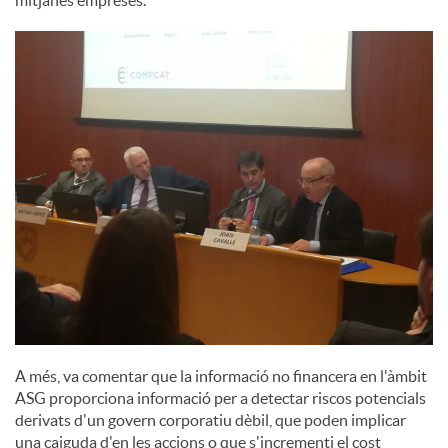
mitjanes empreses.
A més, va comentar que la informació no financera en l'àmbit
ASG proporciona informació per a detectar riscos potencials
derivats d'un govern corporatiu dèbil, que poden implicar
una caiguda d'en les accions o que s'incrementi el cost