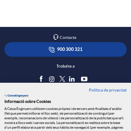
a
p
o
r
l
t
Contacte
x
i
ó
900 300 321
e
c
n
Troba'ns a
s
a
s
Política de privacitat
Blog
Informació sobre Cookies
S
c
a
Tauler d'anuncis
A Caixa Enginyers utilitzem cookies pròpies i de tercers amb finalitats d'anàlisi
Política de cookies
(fet que permet millorar el lloc web), de personalització de contingut (per
Avís legal
exemple, recomanacions de vídeos) i de personalització de la publicitat que se't
o
i
l
mostra a llocs web i xarxes socials. La personalització es realitza sobre la base
Seguretat Online
d'un perfil elaborat a partir dels teus hàbits de navegació (per exemple, pàgines