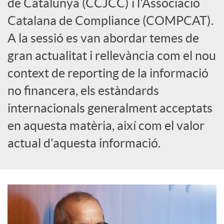
de Catalunya (CCJCC) i l'Associació
Catalana de Compliance (COMPCAT).
c
A la sessió es van abordar temes de
o
gran actualitat i rellevància com el nou
context de reporting de la informació
n
no financera, els estàndards
internacionals generalment acceptats
t
en aquesta matèria, així com el valor
actual d'aquesta informació.
i
n
g