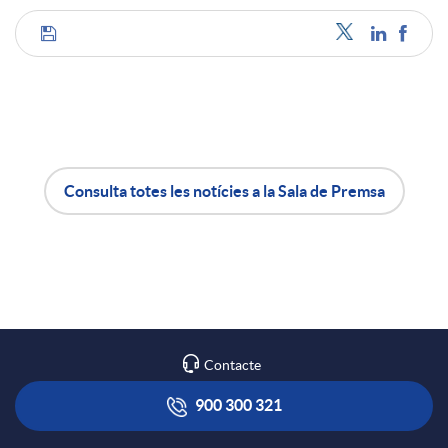
u
C
t
o
s
m
Consulta totes les notícies a la Sala de Premsa
A
B
p
p
o
a
l
t
r
Contacte
i
ó
900 300 321
t