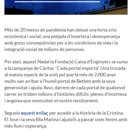
c
Més de 20 mesos de pandèmia han deixat una forta crisi
o
econòmica i social, una petjada d’incertesa i desesperança
amb greus conseqüències per a les condicions de vida i la
integració social de milions de persones.
n
Per això, aquest Nadal la Fundació Caixa d’Enginyers se suma
a la campanya de Càritas “Cada portal importa”. Una trucada
t
al mateix esperit de la unió pel que fa més de 2.000 anys
molts van arribar a l’humil portal de Betlem amb la seva
generositat i ajuda. Avui, darrere de cada portal de qualsevol
i
carrer, es troben milions d’històries difícils, plenes d’incertesa
i angoixa que necessiten el nostre recolzament.
n
Segueix
aquest enllaç
per accedir a la història de la Cristina,
El Jose i la seva filla Marina i ajuda’ls a passar unes festes amb
g
més llum i esperança.