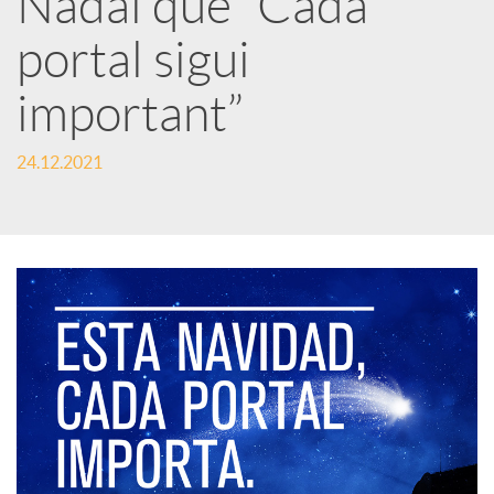
Nadal que “Cada
portal sigui
c
important”
a
24.12.2021
d
o
r
d
e