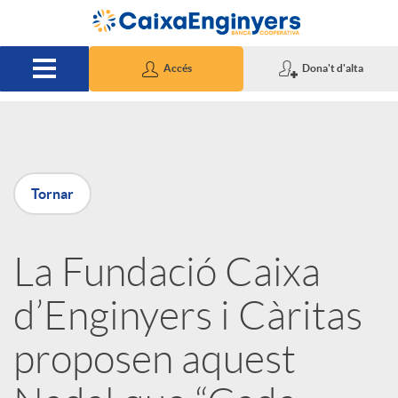
Salta al contingut principal
Accés
Dona't d'alta
P
Tornar
u
La Fundació Caixa
b
d’Enginyers i Càritas
l
proposen aquest
i