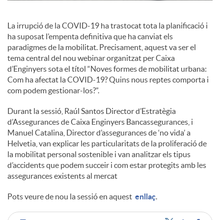
c
La irrupció de la COVID-19 ha trastocat tota la planificació i
ha suposat l’empenta definitiva que ha canviat els
paradigmes de la mobilitat. Precisament, aquest va ser el
o
tema central del nou webinar organitzat per Caixa
d’Enginyers sota el títol “Noves formes de mobilitat urbana:
Com ha afectat la COVID-19? Quins nous reptes comporta i
n
com podem gestionar-los?”.
Durant la sessió, Raúl Santos Director d’Estratègia
t
d’Assegurances de Caixa Enginyers Bancassegurances, i
Manuel Catalina, Director d’assegurances de ‘no vida’ a
Helvetia, van explicar les particularitats de la proliferació de
i
la mobilitat personal sostenible i van analitzar els tipus
d’accidents que podem succeir i com estar protegits amb les
assegurances existents al mercat
n
Pots veure de nou la sessió en aquest
enllaç
.
g