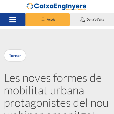
Salta al contingut principal
Accés
Dona't d'alta
P
Tornar
u
Les noves formes de
b
mobilitat urbana
l
protagonistes del nou
i