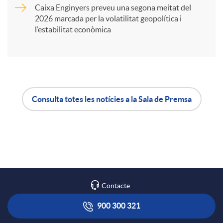
Caixa Enginyers preveu una segona meitat del
i
2026 marcada per la volatilitat geopolítica i
l’estabilitat econòmica
r
a
Consulta totes les notícies a la Sala de Premsa
X
A
B
a
p
o
r
l
t
Contacte
x
i
ó
900 300 321