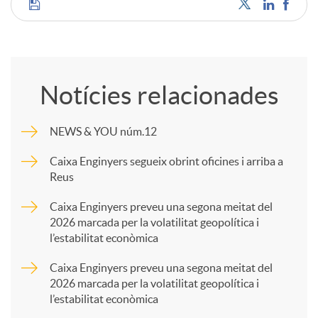
C
u
o
t
Notícies relacionades
m
s
NEWS & YOU núm.12
p
Caixa Enginyers segueix obrint oficines i arriba a
Reus
a
Caixa Enginyers preveu una segona meitat del
2026 marcada per la volatilitat geopolítica i
l’estabilitat econòmica
r
Caixa Enginyers preveu una segona meitat del
2026 marcada per la volatilitat geopolítica i
t
l’estabilitat econòmica