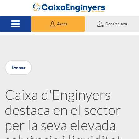
Salta al contingut principal
Accés
Dona't d'alta
P
Tornar
u
Caixa d'Enginyers
b
destaca en el sector
l
per la seva elevada
i