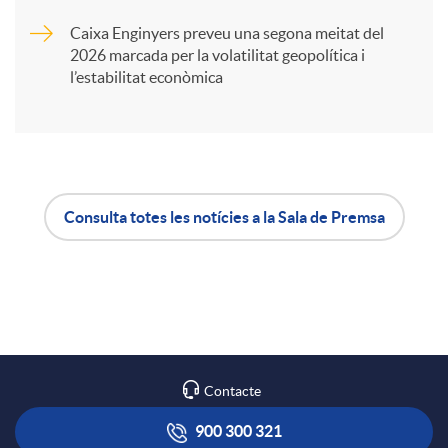
Caixa Enginyers preveu una segona meitat del
i
2026 marcada per la volatilitat geopolítica i
l’estabilitat econòmica
r
a
Consulta totes les notícies a la Sala de Premsa
X
A
B
a
p
o
r
l
t
Contacte
x
i
ó
900 300 321