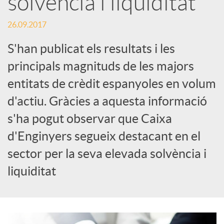
solvència i liquiditat
c
26.09.2017
S'han publicat els resultats i les
a
principals magnituds de les majors
entitats de crèdit espanyoles en volum
d
d'actiu. Gràcies a aquesta informació
s'ha pogut observar que Caixa
o
d'Enginyers segueix destacant en el
r
sector per la seva elevada solvència i
liquiditat
d
e