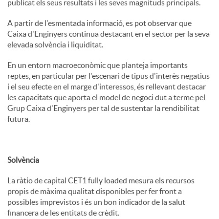
publicat els seus resultats i les seves magnituds principals.
u
A partir de l'esmentada informació, es pot observar que
Caixa d'Enginyers continua destacant en el sector per la seva
elevada solvència i liquiditat.
t
En un entorn macroeconòmic que planteja importants
reptes, en particular per l'escenari de tipus d'interès negatius
s
i el seu efecte en el marge d'interessos, és rellevant destacar
les capacitats que aporta el model de negoci dut a terme pel
Grup Caixa d'Enginyers per tal de sustentar la rendibilitat
futura.
Solvència
La ràtio de capital CET1 fully loaded mesura els recursos
propis de màxima qualitat disponibles per fer front a
possibles imprevistos i és un bon indicador de la salut
financera de les entitats de crèdit.