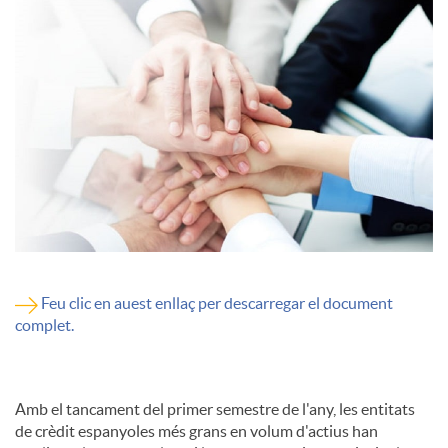
c
o
n
t
i
Feu clic en auest enllaç per descarregar el document
complet.
n
Amb el tancament del primer semestre de l'any, les entitats
g
de crèdit espanyoles més grans en volum d'actius han