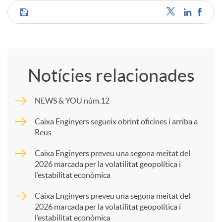
C
o
Notícies relacionades
m
NEWS & YOU núm.12
p
Caixa Enginyers segueix obrint oficines i arriba a
Reus
a
Caixa Enginyers preveu una segona meitat del
2026 marcada per la volatilitat geopolítica i
l’estabilitat econòmica
r
Caixa Enginyers preveu una segona meitat del
2026 marcada per la volatilitat geopolítica i
t
l’estabilitat econòmica