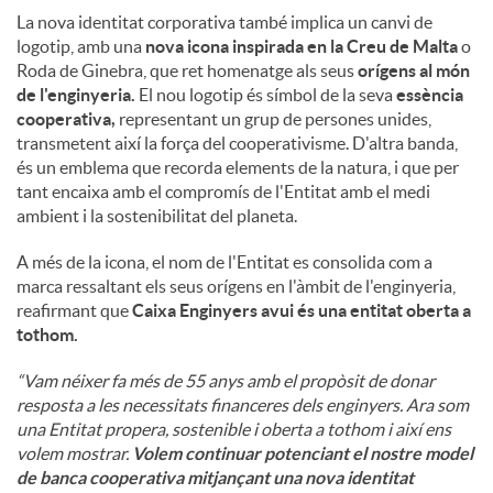
La nova identitat corporativa també implica un canvi de
logotip, amb una
nova icona inspirada en la Creu de Malta
o
Roda de Ginebra, que ret homenatge als seus
orígens al món
de l'enginyeria.
El nou logotip és símbol de la seva
essència
cooperativa,
representant un grup de persones unides,
transmetent així la força del cooperativisme. D'altra banda,
és un emblema que recorda elements de la natura, i que per
tant encaixa amb el compromís de l'Entitat amb el medi
ambient i la sostenibilitat del planeta.
A més de la icona, el nom de l'Entitat es consolida com a
marca ressaltant els seus orígens en l'àmbit de l'enginyeria,
reafirmant que
Caixa Enginyers avui és una entitat oberta a
tothom.
“Vam néixer fa més de 55 anys amb el propòsit de donar
resposta a les necessitats financeres dels enginyers. Ara som
una Entitat propera, sostenible i oberta a tothom i així ens
volem mostrar.
Volem continuar potenciant el nostre model
de banca cooperativa mitjançant una nova identitat