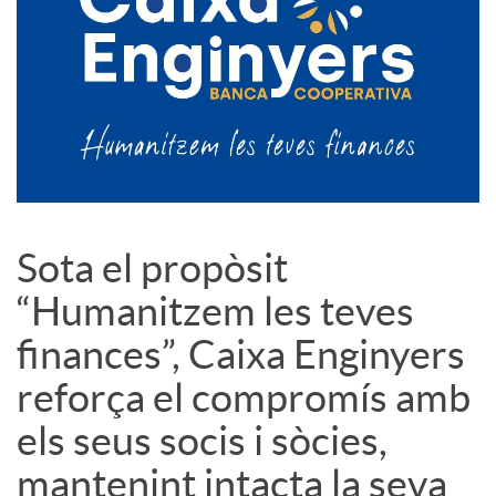
c
o
n
Sota el propòsit
t
“Humanitzem les teves
i
finances”, Caixa Enginyers
reforça el compromís amb
n
els seus socis i sòcies,
mantenint intacta la seva
g