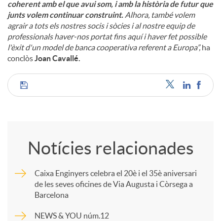
coherent amb el que avui som, i amb la història de futur que
junts volem continuar construint.
Alhora, també volem
agrair a tots els nostres socis i sòcies i al nostre equip de
professionals haver-nos portat fins aquí i haver fet possible
l'èxit d'un model de banca cooperativa referent a Europa”,
ha
conclòs
Joan Cavallé.
C
o
Notícies relacionades
m
Caixa Enginyers celebra el 20è i el 35è aniversari
de les seves oficines de Via Augusta i Còrsega a
p
Barcelona
NEWS & YOU núm.12