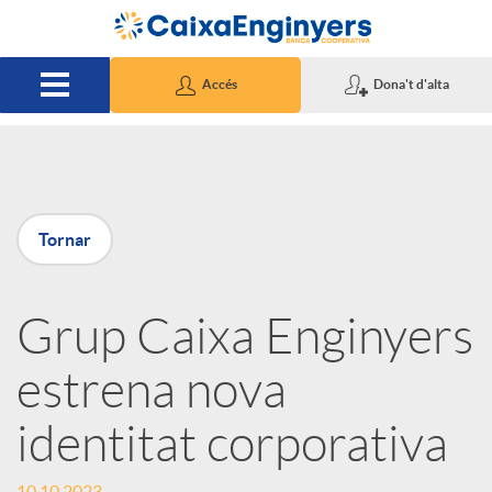
Salta al contingut principal
Accés
Dona't d'alta
P
Tornar
u
Grup Caixa Enginyers
b
estrena nova
l
identitat corporativa
i