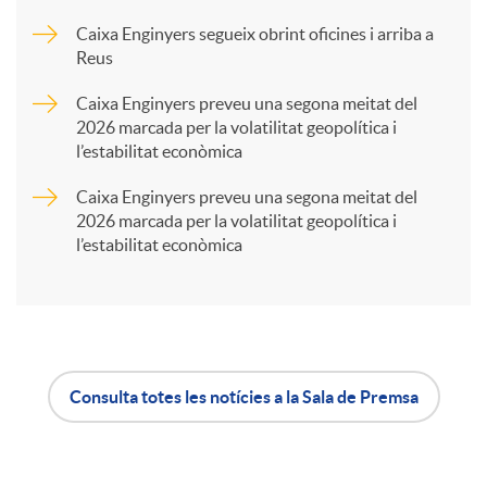
a
Caixa Enginyers segueix obrint oficines i arriba a
Reus
r
Caixa Enginyers preveu una segona meitat del
2026 marcada per la volatilitat geopolítica i
t
l’estabilitat econòmica
Caixa Enginyers preveu una segona meitat del
i
2026 marcada per la volatilitat geopolítica i
l’estabilitat econòmica
r
a
Consulta totes les notícies a la Sala de Premsa
X
A
B