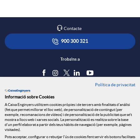
a
p
o
r
l
t
Contacte
x
i
ó
900 300 321
e
c
n
Troba'ns a
s
a
s
Política de privacitat
Blog
Informació sobre Cookies
S
c
a
Tauler d'anuncis
A Caixa Enginyers utilitzem cookies pròpies i de tercers amb finalitats d'anàlisi
Política de cookies
(fet que permet millorar el lloc web), de personalització de contingut (per
Avís legal
exemple, recomanacions de vídeos) i de personalització de la publicitat que se't
o
i
l
mostra a llocs web i xarxes socials. La personalització es realitza sobre la base
Seguretat Online
d'un perfil elaborat a partir dels teus hàbits de navegació (per exemple, pàgines
Privacitat
visitades).
Canal denúncies
Pots acceptar, configurar o rebutjar l'ús de cookies fent servir els botons facilitats