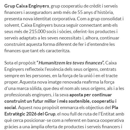
Grup Caixa Enginyers
, grup cooperatiu de crèdit i serveis
financers i asseguradors amb més de 55 anys d'història,
presenta nova identitat corporativa. Com a grup consolidat i
solvent, Caixa Enginyers busca seguir connectant amb els
seus més de 215.000 socis i sòcies, oferint-los productes i
serveis adaptats a les seves necessitats i, alhora, continuar
construint aquesta forma diferent de fer i d'entendre les
finances que tant els caracteritza.
Sota el propòsit
“
Humanitzem les teves finances
”,
Caixa
Enginyers reflecteix l'essència dels seus orígens, centrats
sempre en les persones, en la força de la unió i en el tracte
proper. Aquesta nova imatge renovada reafirma la força
d'una marca sòlida, que deu el nom als seus orígens, als i a les
professionals enginyers, i la seva
aposta per continuar
construint un futur millor i més sostenible, cooperatiu i
social.
Aquest nou propòsit emmarca els objectius del
Pla
Estratègic 2026 del Grup
, el nou full de ruta de l'Entitat amb
què cerca posicionar-se com a referent en banca cooperativa
gràcies a una àmplia oferta de productes i serveis financers i