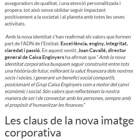
asseguradors de qualitat, i una atenció personalitzada i
propera, tot això sense oblidar seguir impactant
positivament a la societat i al planeta amb totes les seves
activitats.
Amb la nova identitat s'han reafirmat els valors que formen
part de l'ADN de l'Entitat:
Excel·lència,
enginy, integritat,
claredat i passió.
En aquest sentit,
Joan Cavallé, director
general de Caixa Enginyers
ha afirmat que “
Amb la nova
identitat corporativa busquem seguir construint entre tots
una història de futur, millorant la salut financera dels nostres
socis i sòcies, i generant un benefici social compartit,
posicionant el Grup Caixa Enginyers com a motor del canvi
econòmic i social. Són valors que reflecteixen la nostra
manera de ser i de connectar amb les persones, sempre amb
el propòsit d'humanitzar les finances.”
Les claus de la nova imatge
corporativa