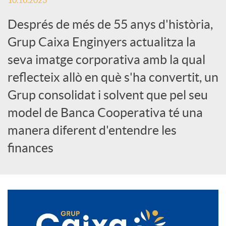
10.10.2023
c
Després de més de 55 anys d'història,
Grup Caixa Enginyers actualitza la
a
seva imatge corporativa amb la qual
reflecteix allò en què s'ha convertit, un
d
Grup consolidat i solvent que pel seu
model de Banca Cooperativa té una
o
manera diferent d'entendre les
finances
r
d
e