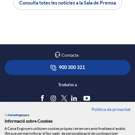
Consulta totes les notícies a la Sala de Premsa
X
A
B
a
p
o
r
l
t
Contacte
x
i
ó
900 300 321
e
c
n
Troba'ns a
s
a
s
Política de privacitat
Blog
S
Informació sobre Cookies
c
a
Tauler d'anuncis
A Caixa Enginyers utilitzem cookies pròpies i de tercers amb finalitats d'anàlisi
Política de cookies
(fet que permet millorar el lloc web), de personalització de contingut (per