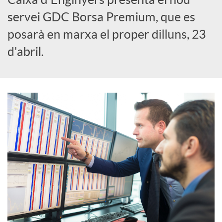
servei GDC Borsa Premium, que es
c
posarà en marxa el proper dilluns, 23
d'abril.
a
d
o
r
d
e