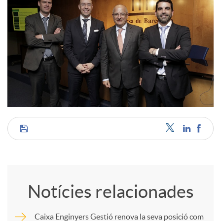
C
o
Notícies relacionades
m
Caixa Enginyers Gestió renova la seva posició com