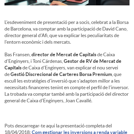
c
L'esdeveniment de presentació per a socis, celebrat a la Borsa
de Barcelona, va comptar amb la participació de David Cano,
o
director general d'Afi, que va explicar les peculiaritats de
l'entorn econòmic i dels mercats.
n
Bas Fransen,
director de Mercat de Capitals
de Caixa
d'Enginyers, i Toni Cárdenas,
Gestor de RV de Mercat de
Capitals
de Caixa d'Enginyers, van explicar el nou servei
t
de
Gestió Discrecional de Carteres Borsa Premium
, que
escull les estratègies d'inversió que s'adapten millor a les
necessitats financeres tenint en compte el perfil de l'inversor.
i
La trobada va comptar també amb la participació del director
general de Caixa d'Enginyers, Joan Cavallé.
n
Pots descarregar-te aqui la presentació completa del
g
18/04/2018:
Com gestionar les inversions a renda variable