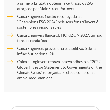
a primera Entitat a obtenir la certificació ASG
p
atorgada per MainStreet Partners
Caixa Enginyers Gestió reconeguda als
a
“Champions ESG 2024” pels seus fons d'inversió
sostenibles i responsables
Caixa Enginyers llança CE HORIZON 2027, un nou
r
fons de renda fixa
Caixa Enginyers preveu una estabilització de la
t
inflació superior al 2%
Caixa d'Enginyers renova la seva adhesió al “2022
i
Global Investor Statement to Governments on the
Climate Crisis” reforçant així el seu compromís
amb el medi ambient
r
a