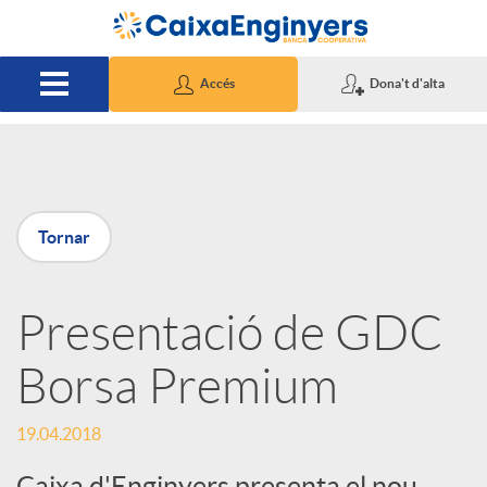
Salta al contingut principal
Accés
Dona't d'alta
P
Tornar
u
Presentació de GDC
b
Borsa Premium
l
19.04.2018
i
Caixa d'Enginyers presenta el nou