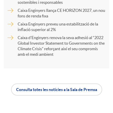
sostenibles i responsables
Caixa Enginyers llança CE HORIZON 2027, un nou
r
fons de renda fixa
Caixa Enginyers preveu una estabilització de la
t
inflació superior al 2%
Caixa d'Enginyers renova la seva adhesió al “2022
i
Global Investor Statement to Governments on the
Climate Crisis” reforçant així el seu compromís
amb el medi ambient
r
a
Consulta totes les notícies a la Sala de Premsa
X
A
B
a
p
o