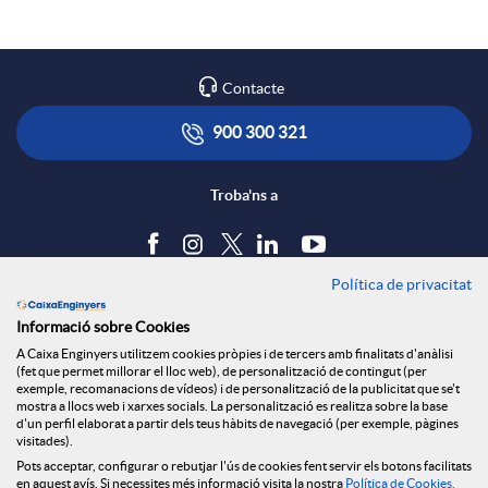
r
l
t
Contacte
x
i
ó
900 300 321
e
c
n
Troba'ns a
s
a
s
Política de privacitat
Blog
S
Informació sobre Cookies
c
a
Tauler d'anuncis
A Caixa Enginyers utilitzem cookies pròpies i de tercers amb finalitats d'anàlisi
Política de cookies
(fet que permet millorar el lloc web), de personalització de contingut (per
Avís legal
exemple, recomanacions de vídeos) i de personalització de la publicitat que se't
o
i
l
mostra a llocs web i xarxes socials. La personalització es realitza sobre la base
Seguretat Online
d'un perfil elaborat a partir dels teus hàbits de navegació (per exemple, pàgines
Privacitat
visitades).
c
Pots acceptar, configurar o rebutjar l'ús de cookies fent servir els botons facilitats
Canal denúncies
o
a
en aquest avís. Si necessites més informació visita la nostra
Política de Cookies
.