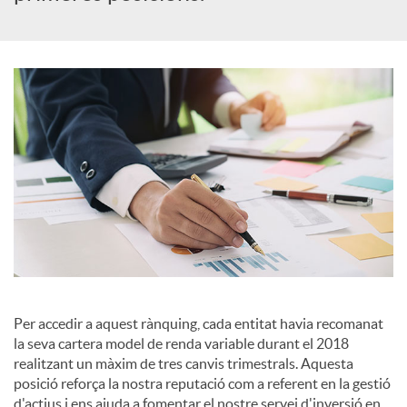
c
o
n
t
i
Per accedir a aquest rànquing, cada entitat havia recomanat
n
la seva cartera model de renda variable durant el 2018
realitzant un màxim de tres canvis trimestrals. Aquesta
posició reforça la nostra reputació com a referent en la gestió
g
d'actius i ens ajuda a fomentar el nostre servei d'inversió en