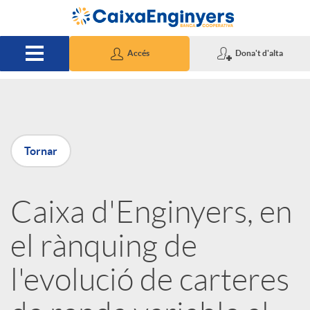
Salta al contingut principal
Accés
Dona't d'alta
P
Tornar
u
Caixa d'Enginyers, en
b
el rànquing de
l
l'evolució de carteres
i