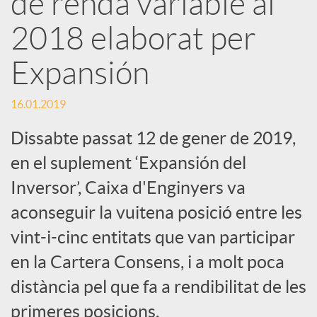
de renda variable al
2018 elaborat per
c
Expansión
a
16.01.2019
d
Dissabte passat 12 de gener de 2019,
en el suplement ‘Expansión del
o
Inversor’, Caixa d'Enginyers va
aconseguir la vuitena posició entre les
r
vint-i-cinc entitats que van participar
d
en la Cartera Consens, i a molt poca
distància pel que fa a rendibilitat de les
e
primeres posicions.