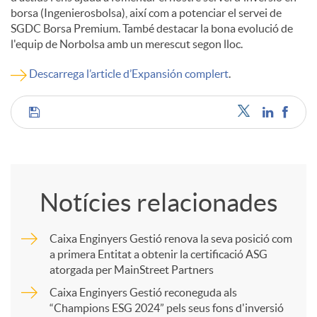
borsa (Ingenierosbolsa), així com a potenciar el servei de
SGDC Borsa Premium. També destacar la bona evolució de
u
l'equip de Norbolsa amb un merescut segon lloc.
Descarrega l’article d’Expansión complert
.
t
s
C
o
Notícies relacionades
m
Caixa Enginyers Gestió renova la seva posició com
a primera Entitat a obtenir la certificació ASG
p
atorgada per MainStreet Partners
Caixa Enginyers Gestió reconeguda als
a
“Champions ESG 2024” pels seus fons d'inversió