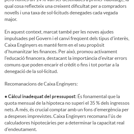
qual cosa reflecteix una creixent dificultat per a compradors
u
novells i una taxa de sol·licituds denegades cada vegada
major.
t
En aquest context, marcat també per les noves ajudes
impulsades pel Govern i el canvi freqüent dels tipus d'interès,
Caixa Enginyers es manté ferm en el seu propòsit
s
d'humanitzar les finances. Per això, promou activament
l'educació financera, destacant la importància d'evitar errors
comuns que poden encarir el crèdit o fins i tot portar a la
denegació de la sol·licitud.
Recomanacions de Caixa Enginyers:
• Càlcul inadequat del pressupost
: És fonamental que la
quota mensual de la hipoteca no superi el 35 % dels ingressos
nets. A més, és crucial comptar amb un fons d'emergència per
a despeses imprevistes. Caixa Enginyers recomana l'ús de
calculadores hipotecàries per a determinar la capacitat real
d'endeutament.