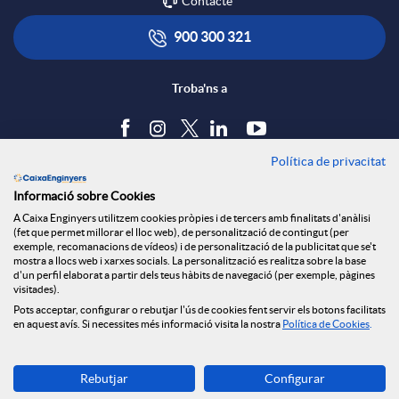
Contacte
x
i
ó
900 300 321
e
c
n
Troba'ns a
s
a
s
Política de privacitat
Blog
Informació sobre Cookies
S
c
a
Tauler d'anuncis
A Caixa Enginyers utilitzem cookies pròpies i de tercers amb finalitats d'anàlisi
Política de cookies
(fet que permet millorar el lloc web), de personalització de contingut (per
Avís legal
exemple, recomanacions de vídeos) i de personalització de la publicitat que se't
o
i
l
mostra a llocs web i xarxes socials. La personalització es realitza sobre la base
Seguretat Online
d'un perfil elaborat a partir dels teus hàbits de navegació (per exemple, pàgines
Privacitat
visitades).
Pots acceptar, configurar o rebutjar l'ús de cookies fent servir els botons facilitats
Canal denúncies
c
o
a
en aquest avís. Si necessites més informació visita la nostra
Política de Cookies
.
Descarrega-la ara
i
n
d
Rebutjar
Configurar
Banca MOBILE