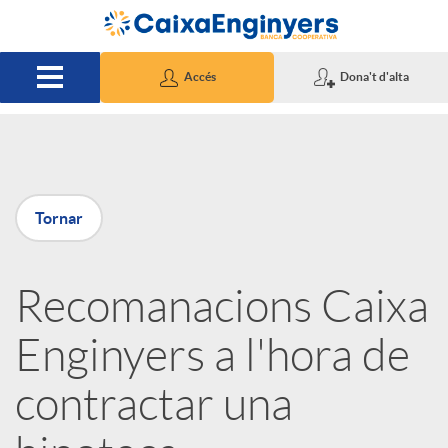
Salta al contingut principal
Accés
Dona't d'alta
P
Tornar
u
Recomanacions Caixa
b
Enginyers a l'hora de
l
contractar una
i