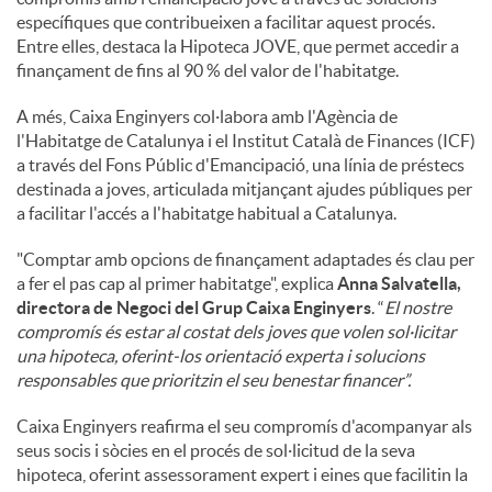
específiques que contribueixen a facilitar aquest procés.
Entre elles, destaca la Hipoteca JOVE, que permet accedir a
finançament de fins al 90 % del valor de l'habitatge.
A més, Caixa Enginyers col·labora amb l'Agència de
l'Habitatge de Catalunya i el Institut Català de Finances (ICF)
a través del Fons Públic d'Emancipació, una línia de préstecs
destinada a joves, articulada mitjançant ajudes públiques per
a facilitar l'accés a l'habitatge habitual a Catalunya.
"Comptar amb opcions de finançament adaptades és clau per
a fer el pas cap al primer habitatge", explica
Anna Salvatella,
directora de Negoci del Grup Caixa Enginyers
. “
El nostre
compromís és estar al costat dels joves que volen sol·licitar
una hipoteca, oferint-los orientació experta i solucions
responsables que prioritzin el seu benestar financer”.
Caixa Enginyers reafirma el seu compromís d'acompanyar als
seus socis i sòcies en el procés de sol·licitud de la seva
hipoteca, oferint assessorament expert i eines que facilitin la