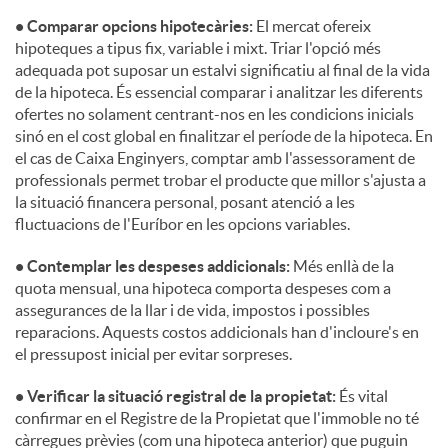
• Comparar opcions hipotecàries:
El mercat ofereix
hipoteques a tipus fix, variable i mixt. Triar l'opció més
adequada pot suposar un estalvi significatiu al final de la vida
de la hipoteca. És essencial comparar i analitzar les diferents
ofertes no solament centrant-nos en les condicions inicials
sinó en el cost global en finalitzar el període de la hipoteca. En
el cas de Caixa Enginyers, comptar amb l'assessorament de
professionals permet trobar el producte que millor s'ajusta a
la situació financera personal, posant atenció a les
fluctuacions de l'Euríbor en les opcions variables.
• Contemplar les despeses addicionals:
Més enllà de la
quota mensual, una hipoteca comporta despeses com a
assegurances de la llar i de vida, impostos i possibles
reparacions. Aquests costos addicionals han d'incloure's en
el pressupost inicial per evitar sorpreses.
• Verificar la situació registral de la propietat:
És vital
confirmar en el Registre de la Propietat que l'immoble no té
càrregues prèvies (com una hipoteca anterior) que puguin