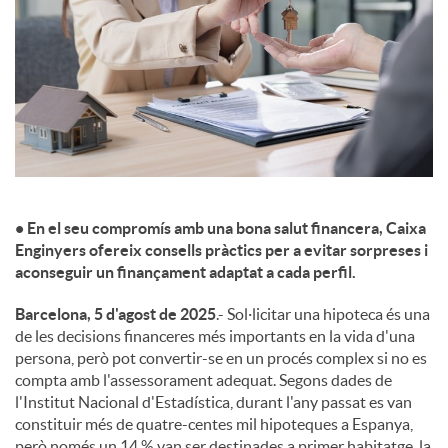
c
o
n
• En el seu compromís amb una bona salut financera, Caixa
t
Enginyers ofereix consells pràctics per a evitar sorpreses i
aconseguir un finançament adaptat a cada perfil.
i
Barcelona, 5 d'agost de 2025
.- Sol·licitar una hipoteca és una
de les decisions financeres més importants en la vida d'una
persona, però pot convertir-se en un procés complex si no es
n
compta amb l'assessorament adequat. Segons dades de
l'Institut Nacional d'Estadística, durant l'any passat es van
constituir més de quatre-centes mil hipoteques a Espanya,
g
però només un 14 % van ser destinades a primer habitatge, la