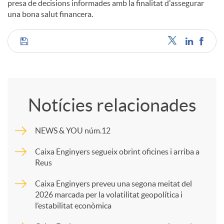
presa de decisions informades amb la finalitat d'assegurar
una bona salut financera.
C
o
Notícies relacionades
m
NEWS & YOU núm.12
p
Caixa Enginyers segueix obrint oficines i arriba a
Reus
a
Caixa Enginyers preveu una segona meitat del
2026 marcada per la volatilitat geopolítica i
l’estabilitat econòmica
r