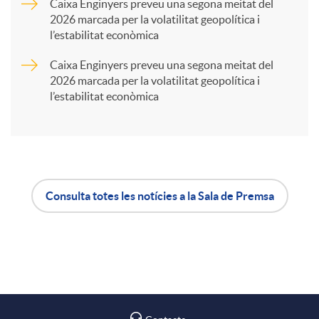
Caixa Enginyers preveu una segona meitat del
2026 marcada per la volatilitat geopolítica i
t
l’estabilitat econòmica
Caixa Enginyers preveu una segona meitat del
i
2026 marcada per la volatilitat geopolítica i
l’estabilitat econòmica
r
a
Consulta totes les notícies a la Sala de Premsa
X
A
B
a
p
o
r
l
t