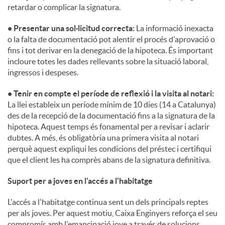
retardar o complicar la signatura.
• Presentar una sol·licitud correcta:
La informació inexacta
o la falta de documentació pot alentir el procés d'aprovació o
fins i tot derivar en la denegació de la hipoteca. És important
incloure totes les dades rellevants sobre la situació laboral,
ingressos i despeses.
• Tenir en compte el període de reflexió i la visita al notari:
La llei estableix un període mínim de 10 dies (14 a Catalunya)
des de la recepció de la documentació fins a la signatura de la
hipoteca. Aquest temps és fonamental per a revisar i aclarir
dubtes. A més, és obligatòria una primera visita al notari
perquè aquest expliqui les condicions del préstec i certifiqui
que el client les ha comprès abans de la signatura definitiva.
Suport per a joves en l'accés a l'habitatge
L'accés a l'habitatge continua sent un dels principals reptes
per als joves. Per aquest motiu, Caixa Enginyers reforça el seu
compromís amb l'emancipació jove a través de solucions