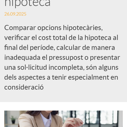
hipoteca
c
26.09.2025
Comparar opcions hipotecàries,
a
verificar el cost total de la hipoteca al
final del període, calcular de manera
d
inadequada el pressupost o presentar
una sol·licitud incompleta, són alguns
o
dels aspectes a tenir especialment en
r
consideració
d
e