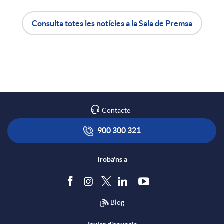
a
Consulta totes les notícies a la Sala de Premsa
X
A
B
a
p
o
r
l
t
Contacte
x
i
ó
900 300 321
e
c
n
Troba'ns a
s
a
s
Blog