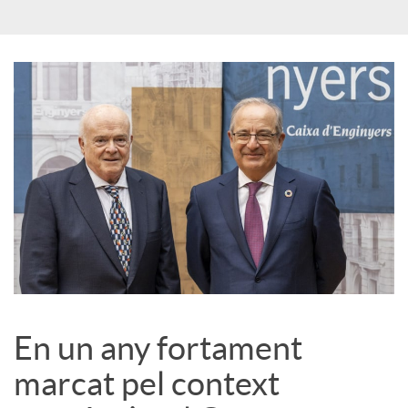
c
o
n
t
i
n
En un any fortament
marcat pel context
g