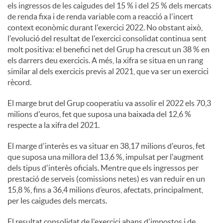
els ingressos de les caigudes del 15 % i del 25 % dels mercats
de renda fixa i de renda variable com a reacció a l'incert
context econòmic durant l'exercici 2022. No obstant això,
l'evolució del resultat de l'exercici consolidat continua sent
molt positiva: el benefici net del Grup ha crescut un 38 % en
els darrers deu exercicis. A més, la xifra se situa en un rang
similar al dels exercicis previs al 2021, que va ser un exercici
rècord.
El marge brut del Grup cooperatiu va assolir el 2022 els 70,3
milions d'euros, fet que suposa una baixada del 12,6 %
respecte a la xifra del 2021.
El marge d'interès es va situar en 38,17 milions d'euros, fet
que suposa una millora del 13,6 %, impulsat per l'augment
dels tipus d'interès oficials. Mentre que els ingressos per
prestació de serveis (comissions netes) es van reduir en un
15,8 %, fins a 36,4 milions d’euros, afectats, principalment,
per les caigudes dels mercats.
El resultat consolidat de l'exercici abans d'impostos i de