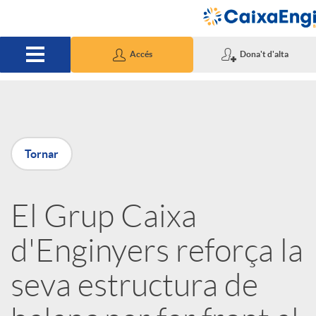
Salta al contingut principal
Accés
Dona't d'alta
P
Tornar
u
El Grup Caixa
b
d'Enginyers reforça la
l
seva estructura de
i