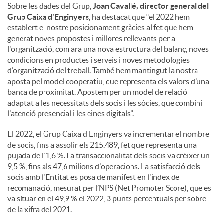
Sobre les dades del Grup,
Joan Cavallé, director general del
Grup Caixa d'Enginyers
, ha destacat que “el 2022 hem
establert el nostre posicionament gràcies al fet que hem
generat noves propostes i millores rellevants per a
l'organització, com ara una nova estructura del balanç, noves
condicions en productes i serveis i noves metodologies
d’organització del treball. També hem mantingut la nostra
aposta pel model cooperatiu, que representa els valors d’una
banca de proximitat. Apostem per un model de relació
adaptat a les necessitats dels socis i les sòcies, que combini
l'atenció presencial i les eines digitals”.
El 2022, el Grup Caixa d'Enginyers va incrementar el nombre
de socis, fins a assolir els 215.489, fet que representa una
pujada de l'1,6 %. La transaccionalitat dels socis va créixer un
9,5 %, fins als 47,6 milions d'operacions. La satisfacció dels
socis amb l'Entitat es posa de manifest en l'índex de
recomanació, mesurat per l’NPS (Net Promoter Score), que es
va situar en el 49,9 % el 2022, 3 punts percentuals per sobre
de la xifra del 2021.