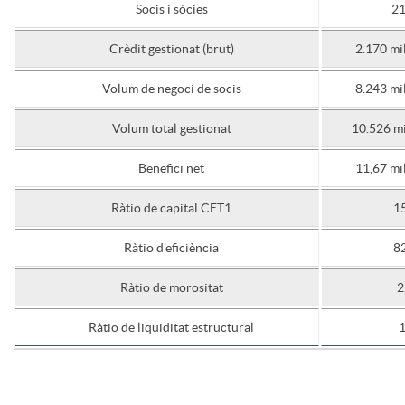
Socis i sòcies
21
Crèdit gestionat (brut)
2.170 mi
Volum de negoci de socis
8.243 mi
Volum total gestionat
10.526 mi
Benefici net
11,67 mi
Ràtio de capital CET1
1
Ràtio d'eficiència
8
Ràtio de morositat
2
Ràtio de liquiditat estructural