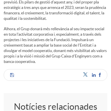
previsió. Els pilars de gestió d'aquest any, i del proper pla
estratègic a tres anys que arrenca el 2023, seran la prudència
financera, el creixement, la transformació digital, el talent, la
qualitat i la sostenibilitat.
Alhora, el Grup donarà més rellevància al seu impacte social
en tota l'activitat corporativa i, especialment, a través dels
projectes i les iniciatives de la Fundació. Impulsarà un
creixement basat a ampliar la base social de l'Entitat i a
divulgar el model cooperatiu, donant més visibilitat als valors
propis i a la visió i missió del Grup Caixa d'Enginyers com a
banca cooperativa.
C
o
Notícies relacionades