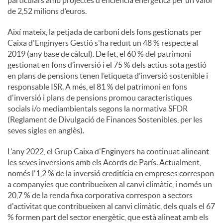
de 2,52 milions d’euros.
Així mateix, la petjada de carboni dels fons gestionats per
Caixa d'Enginyers Gestió s'ha reduït un 48 % respecte al
2019 (any base de càlcul). De fet, el 60 % del patrimoni
gestionat en fons d’inversió i el 75 % dels actius sota gestió
en plans de pensions tenen l’etiqueta d’inversió sostenible i
responsable ISR. A més, el 81 % del patrimoni en fons
d'inversió i plans de pensions promou característiques
socials i/o mediambientals segons la normativa SFDR
(Reglament de Divulgació de Finances Sostenibles, per les
seves sigles en anglès).
L'any 2022, el Grup Caixa d'Enginyers ha continuat alineant
les seves inversions amb els Acords de París. Actualment,
només l'1,2 % de la inversió creditícia en empreses correspon
a companyies que contribueixen al canvi climàtic, i només un
20,7 % de la renda fixa corporativa correspon a sectors
d'activitat que contribueixen al canvi climàtic, dels quals el 67
% formen part del sector energètic, que està alineat amb els