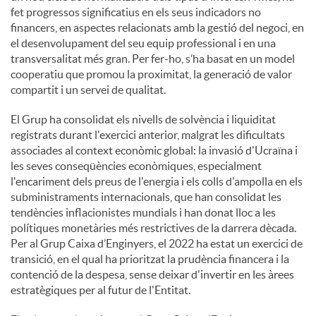
fet progressos significatius en els seus indicadors no
financers, en aspectes relacionats amb la gestió del negoci, en
el desenvolupament del seu equip professional i en una
transversalitat més gran. Per fer-ho, s’ha basat en un model
cooperatiu que promou la proximitat, la generació de valor
compartit i un servei de qualitat.
El Grup ha consolidat els nivells de solvència i liquiditat
registrats durant l'exercici anterior, malgrat les dificultats
associades al context econòmic global: la invasió d'Ucraïna i
les seves conseqüències econòmiques, especialment
l'encariment dels preus de l'energia i els colls d'ampolla en els
subministraments internacionals, que han consolidat les
tendències inflacionistes mundials i han donat lloc a les
polítiques monetàries més restrictives de la darrera dècada.
Per al Grup Caixa d’Enginyers, el 2022 ha estat un exercici de
transició, en el qual ha prioritzat la prudència financera i la
contenció de la despesa, sense deixar d'invertir en les àrees
estratègiques per al futur de l'Entitat.