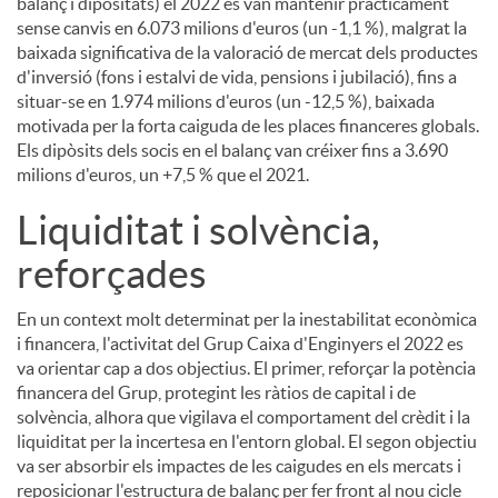
balanç i dipositats) el 2022 es van mantenir pràcticament
sense canvis en 6.073 milions d'euros (un -1,1 %), malgrat la
baixada significativa de la valoració de mercat dels productes
d'inversió (fons i estalvi de vida, pensions i jubilació), fins a
situar-se en 1.974 milions d'euros (un -12,5 %), baixada
motivada per la forta caiguda de les places financeres globals.
Els dipòsits dels socis en el balanç van créixer fins a 3.690
milions d'euros, un +7,5 % que el 2021.
Liquiditat i solvència,
reforçades
En un context molt determinat per la inestabilitat econòmica
i financera, l'activitat del Grup Caixa d'Enginyers el 2022 es
va orientar cap a dos objectius. El primer, reforçar la potència
financera del Grup, protegint les ràtios de capital i de
solvència, alhora que vigilava el comportament del crèdit i la
liquiditat per la incertesa en l'entorn global. El segon objectiu
va ser absorbir els impactes de les caigudes en els mercats i
reposicionar l'estructura de balanç per fer front al nou cicle