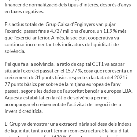
financer de normalització dels tipus d'interès, després d'anys
en taxes negatives.
Els actius totals del Grup Caixa d'Enginyers van pujar
l'exercici passat fins a 4.727 milions d'euros, un 11,9 % més
que l'exercici anterior. A més, la societat cooperativa va
continuar incrementant els indicadors de liquiditat i de
solvència.
Pel que fa a la solvència, la ràtio de capital CET1 va acabar
situada l’exercici passat en el 15,77 %, cosa que representa un
creixement de 31 punts bàsics respecte a la dada del 2021 i
77 punts bàsics per sobre de la mitjana europea de l'any
passat , segons les dades de l'autoritat bancària europea EBA.
Aquesta estabilitat en la ràtio de solvència permet
acompanyar el creixement de l'activitat del negoci i de la
inversió creditícia.
El Grup va demostrar una extraordinària solidesa dels índexs
de liquiditat tant a curt termini com estructural: la liquiditat