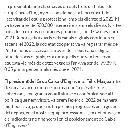
La proximitat amb els socis és un dels trets distintius del
Grup Caixa d'Enginyers, com demostra l'increment de
l'activitat de l'equip professional amb els clients: el 2022, hi
va haver més de 500.000 interaccions amb els clients (visites,
trucades, correus i contactes proactius ), un 37 % més que el
2021. Alhora, els usuaris dels canals digitals continuen en
ascens: el 2022, la societat cooperativa va registrar més de
26,3 milions d'accessos a través dels seus canals digitals, i la
ràtio de socis digitals, és a dir, aquells que van fer servir
aquesta via més de dotze vegades l'any, va ser del 79,89 %,
0,35 punts percentuals més que el 2021.
El
president del Grup Caixa d'Enginyers, Félix Masjuan
, ha
destacat avui en roda de premsa que “a més del 55è
aniversari, i malgrat la volàtil situació econòmica, social i
política que hem viscut, valorem l'exercici 2022 de manera
molt positiva, ja que ens ha permès progressos en la gestió
del negoci, en el nostre equip professional i, en definitiva, en
els indicadors no financers i en el posicionament de Caixa
d'Enginyers”.