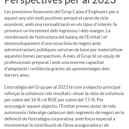
Les previsions financeres del Grup Caixa d'Enginyers per a
aquest any són molt positives perquè el canvi de cicle
econòmic, amb una normalització en els tipus d'interès, fa
preveure un increment dels ingressos i dels marges. La
reordenació de l’estructura del balanç de l’Entitat i el
desenvolupament d’una nova línia de negoci amb
administracions públiques serviran de base per materialitzar
aquestes bones perspectives. A més, el Grup té un equip de
professionals preparat i amb una enorme capacitat
d'adaptació i resiliència gràcies als aprenentatges dels
darrers anys.
L'estratègia del Grup per al 2023 té com a objectiu principal
reforçar la solvència i els resultats: situar la ràtio de solvència
per sobre del 16 % i el ROE per sobre del 7,5 %. Per
aconseguir aquest objectiu, l’Entitat preveu dotar de més
autonomia i lideratge cadascun dels segments de negoci en la
definició de l’estratègia corporativa, amb focus especial a
incrementar la contribució de l’àrea asseguradora i de