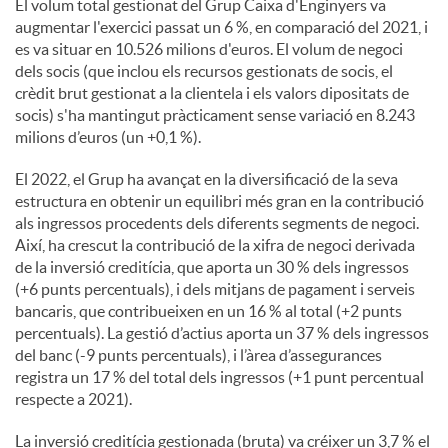
El volum total gestionat del Grup Caixa d'Enginyers va
augmentar l'exercici passat un 6 %, en comparació del 2021, i
es va situar en 10.526 milions d'euros. El volum de negoci
dels socis (que inclou els recursos gestionats de socis, el
crèdit brut gestionat a la clientela i els valors dipositats de
socis) s'ha mantingut pràcticament sense variació en 8.243
milions d’euros (un +0,1 %).
El 2022, el Grup ha avançat en la diversificació de la seva
estructura en obtenir un equilibri més gran en la contribució
als ingressos procedents dels diferents segments de negoci.
Així, ha crescut la contribució de la xifra de negoci derivada
de la inversió creditícia, que aporta un 30 % dels ingressos
(+6 punts percentuals), i dels mitjans de pagament i serveis
bancaris, que contribueixen en un 16 % al total (+2 punts
percentuals). La gestió d’actius aporta un 37 % dels ingressos
del banc (-9 punts percentuals), i l’àrea d’assegurances
registra un 17 % del total dels ingressos (+1 punt percentual
respecte a 2021).
La inversió creditícia gestionada (bruta) va créixer un 3,7 % el