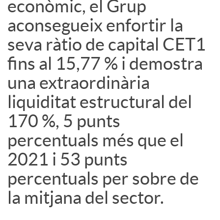
econòmic, el Grup
aconsegueix enfortir la
u
seva ràtio de capital CET1
t
fins al 15,77 % i demostra
una extraordinària
s
liquiditat estructural del
170 %, 5 punts
percentuals més que el
2021 i 53 punts
percentuals per sobre de
la mitjana del sector.