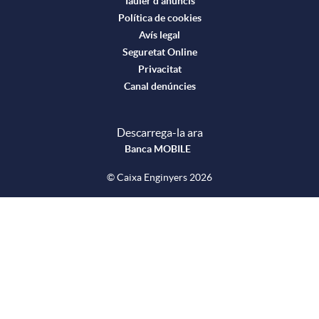
S
c
a
Tauler d'anuncis
Política de cookies
Avís legal
o
i
l
Seguretat Online
Privacitat
Canal denúncies
c
o
a
Descarrega-la ara
i
n
d
Banca MOBILE
© Caixa Enginyers 2026
a
s
e
l
a
p
n
r
s