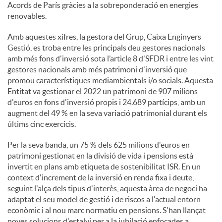
Acords de París gràcies a la sobreponderació en energies
renovables.
Amb aquestes xifres, la gestora del Grup, Caixa Enginyers
Gestió, es troba entre les principals deu gestores nacionals
amb més fons d'inversió sota l’article 8 d'SFDR i entre les vint
gestores nacionals amb més patrimoni d'inversió que
promou característiques mediambientals i/o socials. Aquesta
Entitat va gestionar el 2022 un patrimoni de 907 milions
d'euros en fons d'inversió propis i 24.689 partícips, amb un
augment del 49 % en la seva variació patrimonial durant els
últims cinc exercicis.
Per la seva banda, un 75 % dels 625 milions d'euros en
patrimoni gestionat en la divisió de vida i pensions està
invertit en plans amb etiqueta de sostenibilitat ISR. En un
context d'increment de la inversió en renda fixa i deute,
seguint l'alça dels tipus d'interès, aquesta àrea de negoci ha
adaptat el seu model de gestió i de riscos a l'actual entorn
econòmic i al nou marc normatiu en pensions. S'han llançat
noves solucions d'estalvi per a la jubilació enfocades a