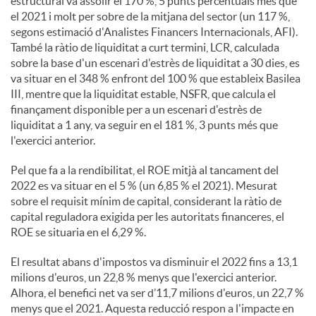
estructural va assolir el 170 %, 5 punts percentuals més que
el 2021 i molt per sobre de la mitjana del sector (un 117 %,
segons estimació d'Analistes Financers Internacionals, AFI).
També la ràtio de liquiditat a curt termini, LCR, calculada
sobre la base d'un escenari d'estrès de liquiditat a 30 dies, es
va situar en el 348 % enfront del 100 % que estableix Basilea
III, mentre que la liquiditat estable, NSFR, que calcula el
finançament disponible per a un escenari d'estrès de
liquiditat a 1 any, va seguir en el 181 %, 3 punts més que
l'exercici anterior.
Pel que fa a la rendibilitat, el ROE mitjà al tancament del
2022 es va situar en el 5 % (un 6,85 % el 2021). Mesurat
sobre el requisit mínim de capital, considerant la ràtio de
capital reguladora exigida per les autoritats financeres, el
ROE se situaria en el 6,29 %.
El resultat abans d'impostos va disminuir el 2022 fins a 13,1
milions d'euros, un 22,8 % menys que l'exercici anterior.
Alhora, el benefici net va ser d’11,7 milions d'euros, un 22,7 %
menys que el 2021. Aquesta reducció respon a l'impacte en