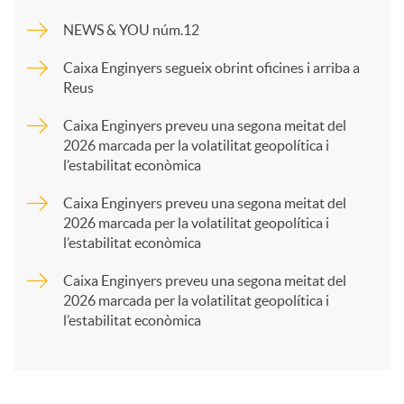
m
NEWS & YOU núm.12
p
Caixa Enginyers segueix obrint oficines i arriba a
Reus
a
Caixa Enginyers preveu una segona meitat del
2026 marcada per la volatilitat geopolítica i
l’estabilitat econòmica
r
Caixa Enginyers preveu una segona meitat del
2026 marcada per la volatilitat geopolítica i
t
l’estabilitat econòmica
Caixa Enginyers preveu una segona meitat del
i
2026 marcada per la volatilitat geopolítica i
l’estabilitat econòmica
r