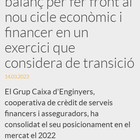
balanç per fer front al
nou cicle econòmic i
c
financer en un
a
exercici que
d
considera de transició
o
14.03.2023
El Grup Caixa d'Enginyers,
r
cooperativa de crèdit de serveis
financers i asseguradors, ha
d
consolidat el seu posicionament en el
e
mercat el 2022