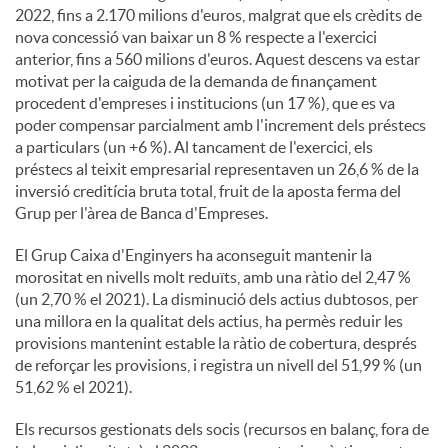
2022, fins a 2.170 milions d'euros, malgrat que els crèdits de
nova concessió van baixar un 8 % respecte a l'exercici
anterior, fins a 560 milions d'euros. Aquest descens va estar
motivat per la caiguda de la demanda de finançament
procedent d'empreses i institucions (un 17 %), que es va
poder compensar parcialment amb l'increment dels préstecs
a particulars (un +6 %). Al tancament de l'exercici, els
préstecs al teixit empresarial representaven un 26,6 % de la
inversió creditícia bruta total, fruit de la aposta ferma del
Grup per l'àrea de Banca d'Empreses.
El Grup Caixa d'Enginyers ha aconseguit mantenir la
morositat en nivells molt reduïts, amb una ràtio del 2,47 %
(un 2,70 % el 2021). La disminució dels actius dubtosos, per
una millora en la qualitat dels actius, ha permès reduir les
provisions mantenint estable la ràtio de cobertura, després
de reforçar les provisions, i registra un nivell del 51,99 % (un
51,62 % el 2021).
Els recursos gestionats dels socis (recursos en balanç, fora de