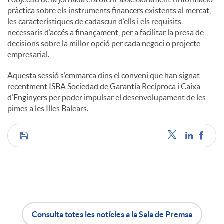
pràctica sobre els instruments financers existents al mercat,
u
les característiques de cadascun d’ells i els requisits
necessaris d’accés a finançament, per a facilitar la presa de
decisions sobre la millor opció per cada negoci o projecte
t
empresarial.
Aquesta sessió s’emmarca dins el conveni que han signat
s
recentment ISBA Sociedad de Garantía Recíproca i Caixa
d’Enginyers per poder impulsar el desenvolupament de les
pimes a les Illes Balears.
C
o
m
Consulta totes les notícies a la Sala de Premsa