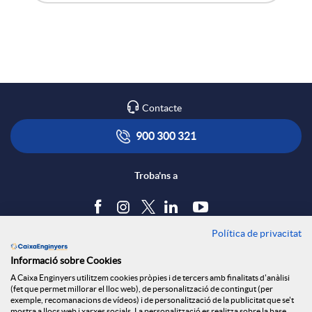
A
B
p
p
o
a
l
t
r
Contacte
i
ó
900 300 321
t
c
n
Troba'ns a
i
a
s
Política de privacitat
Blog
r
Informació sobre Cookies
c
a
Tauler d'anuncis
A Caixa Enginyers utilitzem cookies pròpies i de tercers amb finalitats d'anàlisi
Política de cookies
a
(fet que permet millorar el lloc web), de personalització de contingut (per
Avís legal
exemple, recomanacions de vídeos) i de personalització de la publicitat que se't
mostra a llocs web i xarxes socials. La personalització es realitza sobre la base