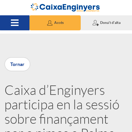
Salta al contingut principal
Accés
Dona't d'alta
P
Tornar
u
Caixa d’Enginyers
b
participa en la sessió
l
sobre finançament
i