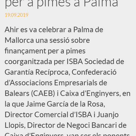
per a pimes a Palma
c
19.09.2019
Ahir es va celebrar a Palma de
a
Mallorca una sessió sobre
finançament per a pimes
d
coorganitzada per ISBA Sociedad de
Garantía Recíproca, Confederació
o
d’Associacions Empresarials de
r
Balears (CAEB) i Caixa d’Enginyers, en
la que Jaime García de la Rosa,
d
Director Comercial d’ISBA i Juanjo
Llopis, Director de Negoci Bancari de
e
Caixa d’Enginyers, van ser els ponents.