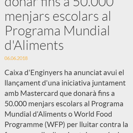
donar fins a 50.000
menjars escolars al
c
Programa Mundial
a
d'Aliments
d
06.06.2018
o
Caixa d'Enginyers ha anunciat avui el
llançament d'una iniciativa juntament
r
amb Mastercard que donarà fins a
50.000 menjars escolars al Programa
d
Mundial d'Aliments o World Food
Programme (WFP) per lluitar contra la
e