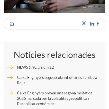
C
o
Notícies relacionades
m
NEWS & YOU núm.12
p
Caixa Enginyers segueix obrint oficines i arriba a
Reus
a
Caixa Enginyers preveu una segona meitat del
2026 marcada per la volatilitat geopolítica i
l’estabilitat econòmica
r