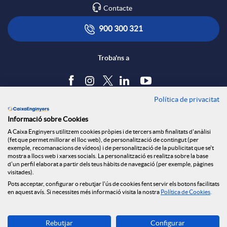
Contacte
x
i
ó
900 300 321
e
c
n
Troba'ns a
s
a
s
Política de privacitat
Blog
Informació sobre Cookies
S
c
a
Tauler d'anuncis
A Caixa Enginyers utilitzem cookies pròpies i de tercers amb finalitats d'anàlisi
Política de cookies
(fet que permet millorar el lloc web), de personalització de contingut (per
Avís legal
exemple, recomanacions de vídeos) i de personalització de la publicitat que se't
o
i
l
mostra a llocs web i xarxes socials. La personalització es realitza sobre la base
Seguretat Online
d'un perfil elaborat a partir dels teus hàbits de navegació (per exemple, pàgines
Privacitat
visitades).
Pots acceptar, configurar o rebutjar l'ús de cookies fent servir els botons facilitats
Canal denúncies
c
o
a
en aquest avís. Si necessites més informació visita la nostra
Política de Cookies
.
Descarrega-la ara
i
n
d
Rebutjar
Configurar