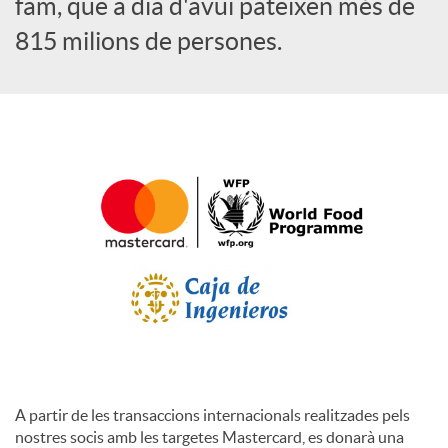
fam, que a dia d'avui pateixen més de
815 milions de persones.
c
o
n
t
i
n
A partir de les transaccions internacionals realitzades pels
g
nostres socis amb les targetes Mastercard, es donarà una