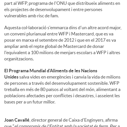
part al WFP, programa de l'ONU que distribueix aliments en
els projectes de desenvolupament i entre persones
u
vulnerables amb risc de fam.
Aquesta col·laboració s'emmarca dins d'un altre acord major,
t
un conveni plurianual entre WFP i Mastercard, que es va
posar en marxa el setembre de 2012 i que en el 2017 es va
ampliar amb el repte global de Mastercard de donar
s
l'equivalent a 100 milions de menjars escolars a WFP i altres
organitzacions.
El Programa Mundial d'Aliments de les Nacions
Unides
salva vides en emergències i canvia la vida de milions
de persones a través del desenvolupament sostenible. WFP
treballa en més de 80 països al voltant del món, alimentant a
poblacions afectades per conflictes i desastres, i asseient les
bases per a un futur millor.
Joan Cavallé
, director general de Caixa d'Enginyers, afirma
que "
el compromís de l'Entitat amb la societat és ferm. Per a