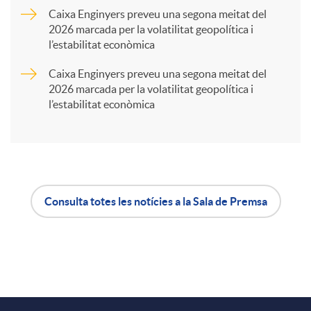
Caixa Enginyers preveu una segona meitat del
2026 marcada per la volatilitat geopolítica i
t
l’estabilitat econòmica
Caixa Enginyers preveu una segona meitat del
i
2026 marcada per la volatilitat geopolítica i
l’estabilitat econòmica
r
a
Consulta totes les notícies a la Sala de Premsa
X
A
B
a
p
o
r
l
t