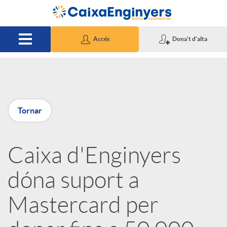
Salta al contingut principal
Accés
Dona't d'alta
P
Tornar
u
Caixa d'Enginyers
b
dóna suport a
l
Mastercard per
i