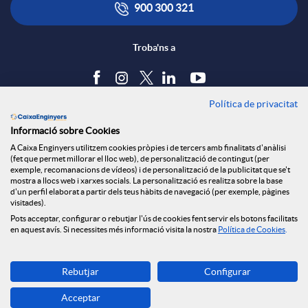
i
900 300 321
o
Troba'ns a
o
m
Política de privacitat
a
Blog
Informació sobre Cookies
Tauler d'anuncis
A Caixa Enginyers utilitzem cookies pròpies i de tercers amb finalitats d'anàlisi
Política de cookies
(fet que permet millorar el lloc web), de personalització de contingut (per
Avís legal
exemple, recomanacions de vídeos) i de personalització de la publicitat que se't
mostra a llocs web i xarxes socials. La personalització es realitza sobre la base
Seguretat Online
d'un perfil elaborat a partir dels teus hàbits de navegació (per exemple, pàgines
Privacitat
visitades).
Canal denúncies
Pots acceptar, configurar o rebutjar l'ús de cookies fent servir els botons facilitats
en aquest avís. Si necessites més informació visita la nostra
Política de Cookies
.
Descarrega-la ara
Rebutjar
Configurar
Banca MOBILE
Acceptar
© Caixa Enginyers 2026