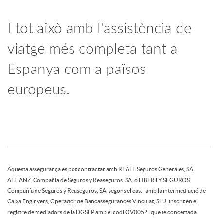
o
I tot això amb l'assistència de
l
viatge més completa tant a
i
Espanya com a països
europeus.
c
i
t
A
P
Aquesta assegurança es pot contractar amb REALE Seguros Generales, SA,
ALLIANZ, Compañía de Seguros y Reaseguros, SA, o LIBERTY SEGUROS,
a
Compañía de Seguros y Reaseguros, SA, segons el cas, i amb la intermediació de
p
i
Caixa Enginyers, Operador de Bancassegurances Vinculat, SLU, inscrit en el
registre de mediadors de la DGSFP amb el codi OV0052 i que té concertada