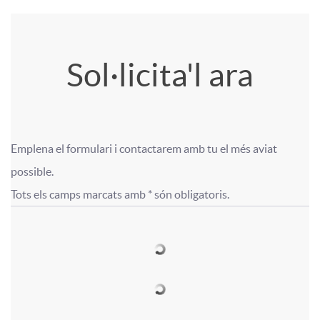
d
t
a
a
A
T
Sol·licita'l ara
i
c
(
p
í
n
i
c
l
t
Emplena el formulari i contactarem amb tu el més aviat 
F
g
F
o
possible.

e
i
u
Tots els camps marcats amb * són obligatoris.
o
u
o
n
n
c
l
r
t
r
a
t
a
o
m
s
m
d