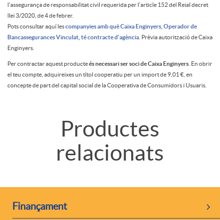
r
l'assegurança de responsabilitat civil requerida per l'article 152 del Reial decret
l
e
llei 3/2020, de 4 de febrer.
p
Pots consultar aquí les
companyies amb què Caixa Enginyers, Operador de
Bancassegurances Vinculat, té contracte d'agència
. Prèvia autorització de Caixa
i
S
Enginyers.
r
Per contractar aquest producte
és necessari ser soci de Caixa Enginyers
. En obrir
c
e
el teu compte, adquireixes un títol cooperatiu per un import de 9,01 €, en
concepte de part del capital social de la Cooperativa de Consumidors i Usuaris.
o
a
g
T
Productes
p
c
u
relacionats
i
u
i
r
t
e
o
o
P
Finançament
u