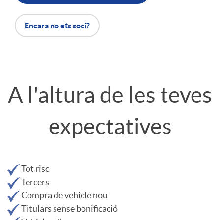
r
Encara no ets soci?
S
e
A l'altura de les teves
g
expectatives
u
Tot risc
r
Tercers
Compra de vehicle nou
Titulars sense bonificació
o