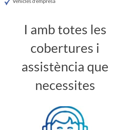
Vehicles d'empresa
C
I amb totes les
o
cobertures i
c
assistència que
h
necessites
e