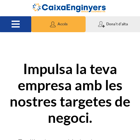
Salta al contingut principal
Accés
Dona't d'alta
I
Impulsa la teva
n
empresa amb les
t
nostres targetes de
negoci.
r
o