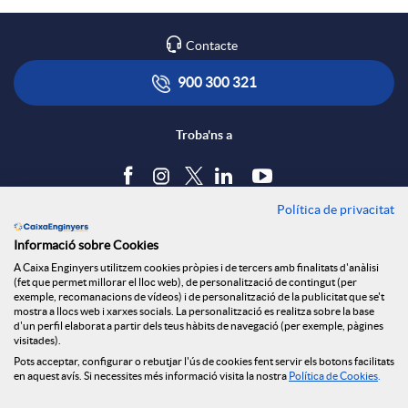
l
Contacte
a
900 300 321
n
Troba'ns a
d
Política de privacitat
Blog
i
Informació sobre Cookies
Tauler d'anuncis
A Caixa Enginyers utilitzem cookies pròpies i de tercers amb finalitats d'anàlisi
Política de cookies
(fet que permet millorar el lloc web), de personalització de contingut (per
n
Avís legal
exemple, recomanacions de vídeos) i de personalització de la publicitat que se't
mostra a llocs web i xarxes socials. La personalització es realitza sobre la base
Seguretat Online
d'un perfil elaborat a partir dels teus hàbits de navegació (per exemple, pàgines
Privacitat
visitades).
g
Pots acceptar, configurar o rebutjar l'ús de cookies fent servir els botons facilitats
Canal denúncies
en aquest avís. Si necessites més informació visita la nostra
Política de Cookies
.