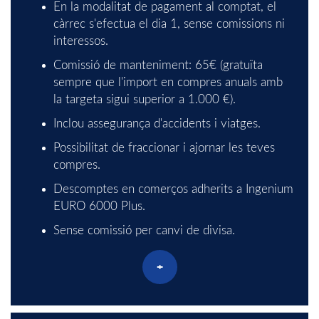
e
B
t
En la modalitat de pagament al comptat, el
càrrec s'efectua el dia 1, sense comissions ni
I
a
s
interessos.
Comissió de manteniment: 65€ (gratuïta
sempre que l'import en compres anuals amb
T
B
la targeta sigui superior a 1.000 €).
Inclou assegurança d'accidents i viatges.
U
O
Possibilitat de fraccionar i ajornar les teves
compres.
S
Descomptes en comerços adherits a Ingenium
EURO 6000 Plus.
I
Sense comissió per canvi de divisa.
+
N