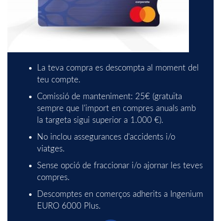
i
j
s
c
e
n
a
t
La teva compra es descompta al moment del
teu compte.
e
c
a
Comissió de manteniment: 25€ (gratuïta
sempre que l'import en compres anuals amb
g
la targeta sigui superior a 1.000 €).
i
B
No inclou assegurances d'accidents i/o
o
viatges.
o
U
Sense opció de fraccionar i/o ajornar les teves
compres.
c
n
S
Descomptes en comerços adherits a Ingenium
EURO 6000 Plus.
i