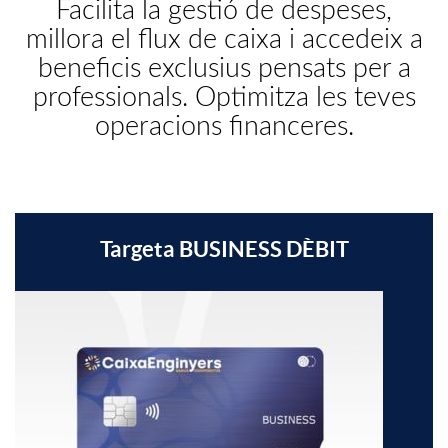
Facilita la gestió de despeses,
millora el flux de caixa i accedeix a
t
beneficis exclusius pensats per a
professionals. Optimitza les teves
a
operacions financeres.
r
j
Targeta BUSINESS DÈBIT
A
T
e
p
a
t
l
r
a