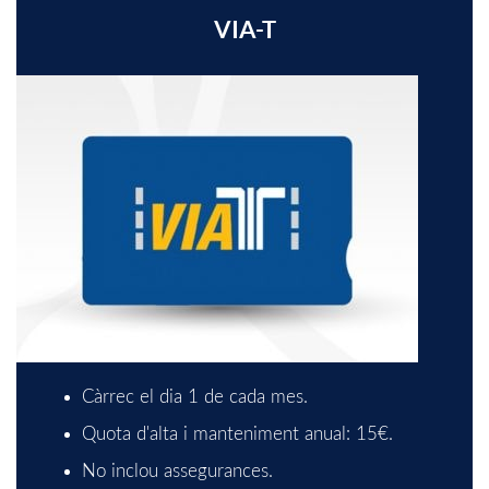
E
VIA-T
T
S
a
S
r
C
j
R
e
É
t
Càrrec el dia 1 de cada mes.
D
Quota d'alta i manteniment anual: 15€.
a
No inclou assegurances.