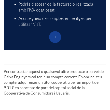
I
Podràs disposar de la facturació realitzada
V
amb l'IVA desglossat.
T
Aconsegueix descomptes en peatges per
I
utilitzar ViaT.
O
+
A
-
P
T
Per contractar aquest o qualsevol altre producte o servei de
Caixa Enginyers cal tenir un compte corrent. En obrir el teu
e
compte, adquireixes un títol cooperatiu per un import de
9,01 € en concepte de part del capital social de la
Cooperativa de Consumidors i Usuaris.
u