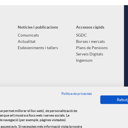
Notícies i publicacions
Accessos ràpids
Comunicats
SGDC
Actualitat
Borses i mercats
Esdeveniments i tallers
Plans de Pensions
Serveis Digitals
Ingenium
Política de privacitat
Rebut
que permet millorar el lloc web), de personalització de
 que se't mostra a llocs web i xarxes socials. La
s de navegació (per exemple, pàgines visitades).
 aquest avís. Si necessites més informació visita la nostra