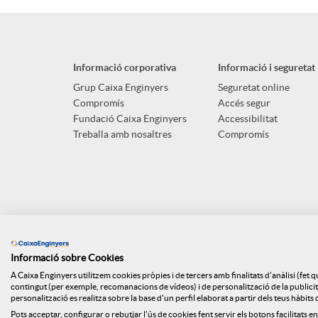
p
o
n
l
t
Informació corporativa
Informació i seguretat
g
i
ó
Grup Caixa Enginyers
Seguretat online
Compromís
Accés segur
u
Fundació Caixa Enginyers
Accessibilitat
c
n
Treballa amb nosaltres
Compromís
t
a
n
s
c
o
Informació sobre Cookies
i
t
A Caixa Enginyers utilitzem cookies pròpies i de tercers amb finalitats d'anàlisi (fet 
contingut (per exemple, recomanacions de vídeos) i de personalització de la publicitat
personalització es realitza sobre la base d'un perfil elaborat a partir dels teus hàbit
Pots acceptar, configurar o rebutjar l'ús de cookies fent servir els botons facilitats en