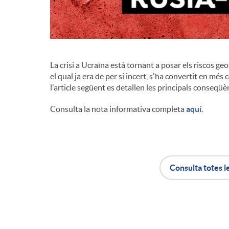
d
e
La crisi a Ucraïna està tornant a posar els riscos geo
el qual ja era de per si incert, s'ha convertit en més
c
l'article següent es detallen les principals conseqüè
Consulta la nota informativa completa
aquí
.
o
n
Consulta totes l
t
A
B
i