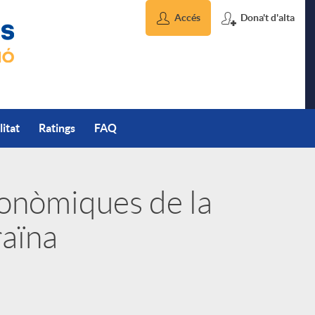
Accés
Dona't d'alta
litat
Ratings
FAQ
onòmiques de la
raïna