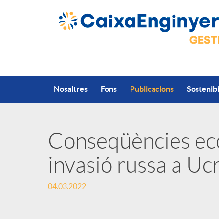
Salta al contingut principal
Nosaltres
Fons
Publicacions
Sostenibi
Conseqüències ec
P
invasió russa a Uc
u
04.03.2022
b