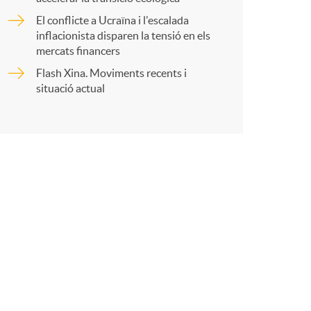
o
r
El conflicte a Ucraïna i l'escalada
m
inflacionista disparen la tensió en els
mercats financers
t
Flash Xina. Moviments recents i
a
situació actual
r
a
X
a