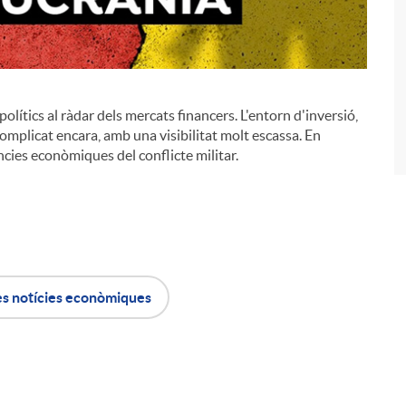
polítics al ràdar dels mercats financers. L'entorn d'inversió,
i
 complicat encara, amb una visibilitat molt escassa. En
ncies econòmiques del conflicte militar.
es notícies econòmiques