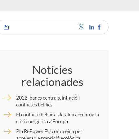
o
r
d
C
'
o
Notícies
i
relacionades
m
d
2022: bancs centrals, inflació i
p
conflictes bèl·lics
El conflicte bèl·lic a Ucraïna accentua la
i
crisi energètica a Europa
a
Pla RePower EU com a eina per
accelerar la transició ecològica