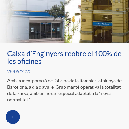
ó
t
l
r
p
e
i
a
e
n
c
S
Caixa d’Enginyers reobre el 100% de
r
i
les oficines
a
a
28/05/2020
c
d
d
Amb la incorporació de l’oficina de la Rambla Catalunya de
l
Barcelona, a dia d’avui el Grup manté operativa la totalitat
de la xarxa, amb un horari especial adaptat a la “nova
a
o
o
normalitat”.
a
t
A
+
r
d