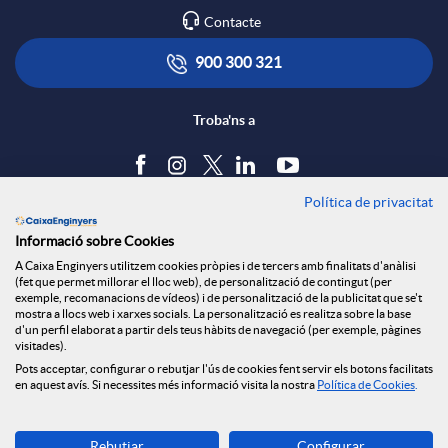
Contacte
900 300 321
Troba'ns a
Política de privacitat
Blog
Informació sobre Cookies
Tauler d'anuncis
A Caixa Enginyers utilitzem cookies pròpies i de tercers amb finalitats d'anàlisi
Política de cookies
(fet que permet millorar el lloc web), de personalització de contingut (per
Avís legal
exemple, recomanacions de vídeos) i de personalització de la publicitat que se't
mostra a llocs web i xarxes socials. La personalització es realitza sobre la base
Seguretat Online
d'un perfil elaborat a partir dels teus hàbits de navegació (per exemple, pàgines
Privacitat
visitades).
Pots acceptar, configurar o rebutjar l'ús de cookies fent servir els botons facilitats
Canal denúncies
en aquest avís. Si necessites més informació visita la nostra
Política de Cookies
.
Descarrega-la ara
Rebutjar
Configurar