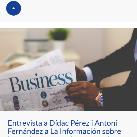
t
n
+
r
g
o
u
C
t
a
s
t
e
Entrevista a Dídac Pérez i Antoni
Fernández a La Información sobre