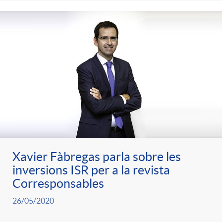
e
n
d
e
g
c
e
p
o
l
c
r
r
a
o
e
i
F
n
n
Xavier Fàbregas parla sobre les
e
i
inversions ISR per a la revista
t
s
Corresponsables
s
l
26/05/2020
i
a