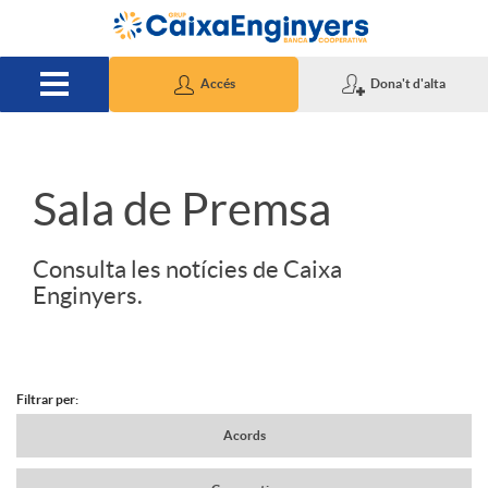
Salta al contingut principal
Accés
Dona't d'alta
S
Sala de Premsa
l
Consulta les notícies de Caixa
Enginyers.
i
d
Filtrar per:
N
Acords
e