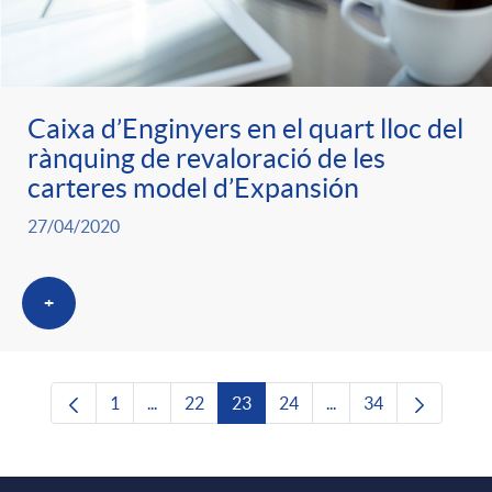
Caixa d’Enginyers en el quart lloc del
rànquing de revaloració de les
carteres model d’Expansión
27/04/2020
+
1
...
22
23
24
...
34
Pàgina
Pàgines intermèdies Utilitzeu TAB per navega
Pàgina
Pàgina
Pàgina
Pàgines intermèdies U
Pàgina