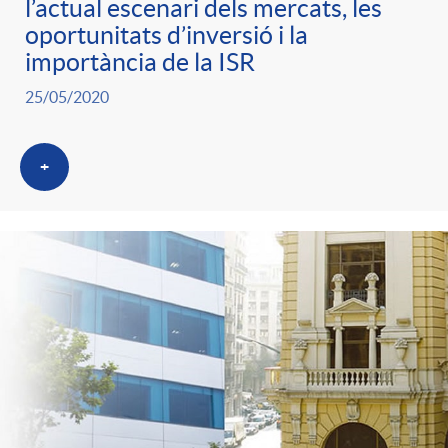
l’actual escenari dels mercats, les
g
oportunitats d’inversió i la
importància de la ISR
o
25/05/2020
r
+
i
a
s