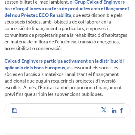
sostenibilitat i el medi ambient,
el Grup Caixa d’Enginyers
ha reforçat la seva cartera de productes amb el llançament
u
del nou Préstec ECO Rehabilita
, que està disponible pels
seus socis i sòcies, amb l’objectiu de col·laborar en la
concessió de finançament a particulars, empreses i
t
comunitats de propietaris per a la rehabilitació d'habitatges
en matèria de millora de l'eficiència, transició energètica,
accessibilitat o conservació.
s
Caixa d’Enginyers participa activament en la distribució i
aplicació dels Fons Europeus
, assessorant els socis i les
sòcies en l’accés als mateixos i analitzant el finançament
addicional que puguin requerir els projectes d’inversió
escollits. A més, l’Entitat també proporciona finançament
previ fins que arribin les subvencions publiques.
C