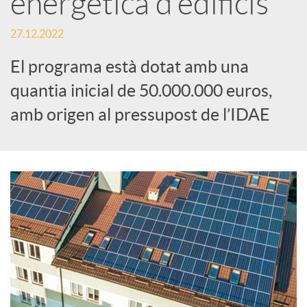
energètica d’edificis
c
27.12.2022
El programa està dotat amb una
a
quantia inicial de 50.000.000 euros,
amb origen al pressupost de l’IDAE
d
o
r
d
e