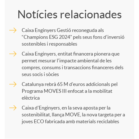
o
Notícies relacionades
m
Caixa Enginyers Gestió reconeguda als
“Champions ESG 2024” pels seus fons d'inversió
p
sostenibles i responsables
Caixa Enginyers, entitat financera pionera que
a
permet mesurar l'impacte ambiental de les
compres, consums i transaccions financeres dels
seus socis i sòcies
r
Catalunya rebrà 65 M d'euros addicionals pel
Programa MOVES III enfocat a la mobilitat
t
elèctrica
Caixa d'Enginyers, en la seva aposta per la
sostenibilitat, llança MOVE, la nova targeta per a
i
joves ECO fabricada amb materials reciclables