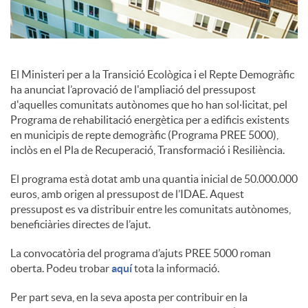
c
o
El Ministeri per a la Transició Ecològica i el Repte Demogràfic
ha anunciat l’aprovació de l'ampliació del pressupost
d'aquelles comunitats autònomes que ho han sol·licitat, pel
n
Programa de rehabilitació energètica per a edificis existents
en municipis de repte demogràfic (Programa PREE 5000),
inclòs en el Pla de Recuperació, Transformació i Resiliència.
t
El programa està dotat amb una quantia inicial de 50.000.000
euros, amb origen al pressupost de l’IDAE. Aquest
i
pressupost es va distribuir entre les comunitats autònomes,
beneficiàries directes de l’ajut.
n
La convocatòria del programa d’ajuts PREE 5000 roman
oberta. Podeu trobar
aquí
tota la informació.
g
Per part seva, en la seva aposta per contribuir en la