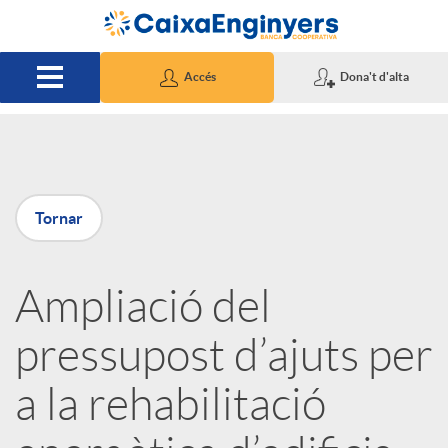
Salta al contingut principal
Accés
Dona't d'alta
P
Tornar
u
Ampliació del
b
pressupost d’ajuts per
l
a la rehabilitació
i