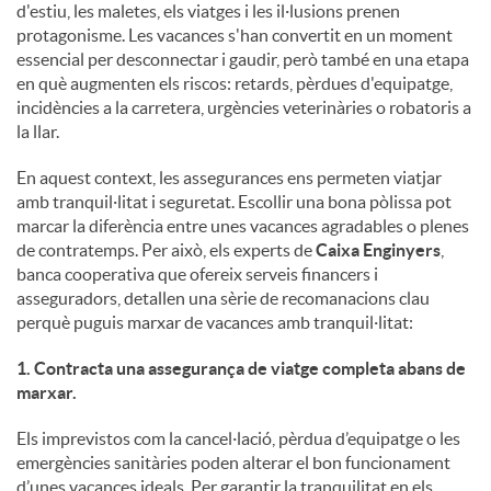
d'estiu, les maletes, els viatges i les il·lusions prenen
protagonisme. Les vacances s'han convertit en un moment
u
essencial per desconnectar i gaudir, però també en una etapa
en què augmenten els riscos: retards, pèrdues d'equipatge,
incidències a la carretera, urgències veterinàries o robatoris a
t
la llar.
En aquest context, les assegurances ens permeten viatjar
s
amb tranquil·litat i seguretat. Escollir una bona pòlissa pot
marcar la diferència entre unes vacances agradables o plenes
de contratemps. Per això, els experts de
Caixa Enginyers
,
banca cooperativa que ofereix serveis financers i
asseguradors, detallen una sèrie de recomanacions clau
perquè puguis marxar de vacances amb tranquil·litat:
1. Contracta una assegurança de viatge completa abans de
marxar.
Els imprevistos com la cancel·lació, pèrdua d’equipatge o les
emergències sanitàries poden alterar el bon funcionament
d’unes vacances ideals. Per garantir la tranquilitat en els