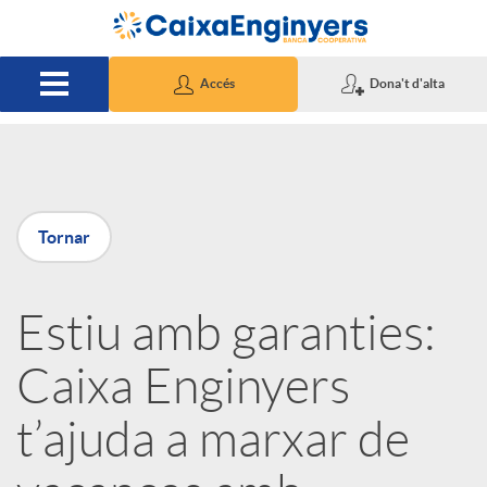
Salta al contingut principal
Accés
Dona't d'alta
P
Tornar
u
Estiu amb garanties:
b
Caixa Enginyers
l
t’ajuda a marxar de
i