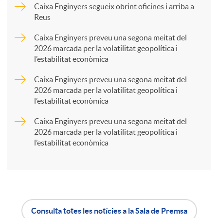
p
Caixa Enginyers segueix obrint oficines i arriba a
Reus
a
Caixa Enginyers preveu una segona meitat del
2026 marcada per la volatilitat geopolítica i
l’estabilitat econòmica
r
Caixa Enginyers preveu una segona meitat del
2026 marcada per la volatilitat geopolítica i
t
l’estabilitat econòmica
Caixa Enginyers preveu una segona meitat del
i
2026 marcada per la volatilitat geopolítica i
l’estabilitat econòmica
r
a
Consulta totes les notícies a la Sala de Premsa