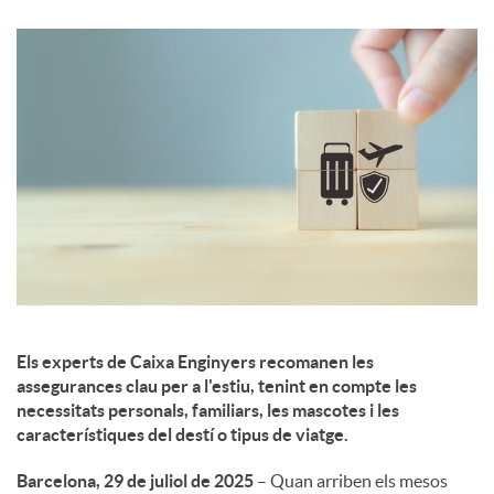
c
o
n
t
i
Els experts de Caixa Enginyers recomanen les
assegurances clau per a l'estiu, tenint en compte les
n
necessitats personals, familiars, les mascotes i les
característiques del destí o tipus de viatge.
g
Barcelona, 29 de juliol de 2025
– Quan arriben els mesos