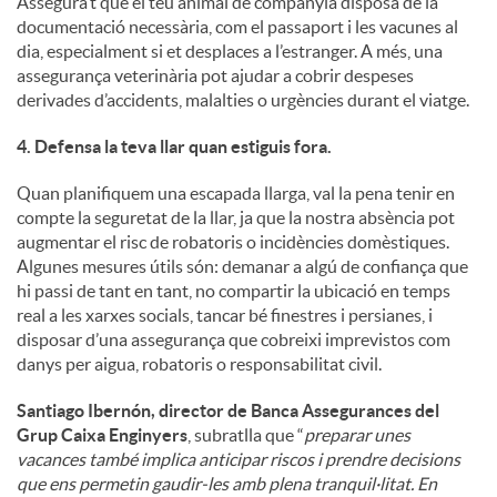
Assegura’t que el teu animal de companyia disposa de la
documentació necessària, com el passaport i les vacunes al
dia, especialment si et desplaces a l’estranger. A més, una
assegurança veterinària pot ajudar a cobrir despeses
derivades d’accidents, malalties o urgències durant el viatge.
4. Defensa la teva llar quan estiguis fora.
Quan planifiquem una escapada llarga, val la pena tenir en
compte la seguretat de la llar, ja que la nostra absència pot
augmentar el risc de robatoris o incidències domèstiques.
Algunes mesures útils són: demanar a algú de confiança que
hi passi de tant en tant, no compartir la ubicació en temps
real a les xarxes socials, tancar bé finestres i persianes, i
disposar d’una assegurança que cobreixi imprevistos com
danys per aigua, robatoris o responsabilitat civil.
Santiago Ibernón, director de Banca Assegurances del
Grup Caixa Enginyers
, subratlla que “
preparar unes
vacances també implica anticipar riscos i prendre decisions
que ens permetin gaudir-les amb plena tranquil·litat. En