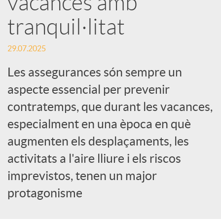
vacances amb
tranquil·litat
c
29.07.2025
a
Les assegurances són sempre un
d
aspecte essencial per prevenir
contratemps, que durant les vacances,
o
especialment en una època en què
augmenten els desplaçaments, les
r
activitats a l'aire lliure i els riscos
imprevistos, tenen un major
d
protagonisme
e