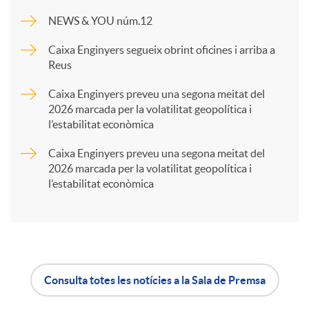
NEWS & YOU núm.12
a
Caixa Enginyers segueix obrint oficines i arriba a
Reus
r
Caixa Enginyers preveu una segona meitat del
2026 marcada per la volatilitat geopolítica i
t
l’estabilitat econòmica
Caixa Enginyers preveu una segona meitat del
i
2026 marcada per la volatilitat geopolítica i
l’estabilitat econòmica
r
a
Consulta totes les notícies a la Sala de Premsa
X
A
B