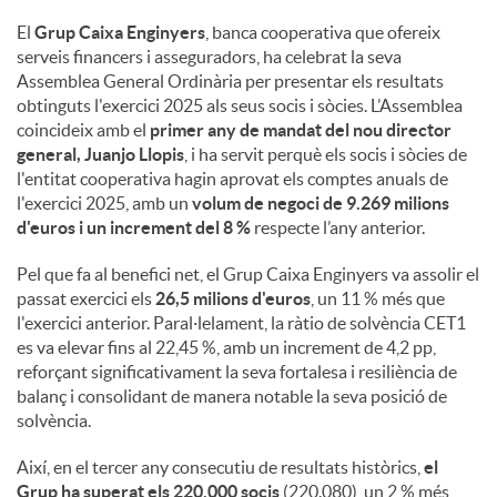
El
Grup Caixa Enginyers
, banca cooperativa que ofereix
u
serveis financers i asseguradors, ha celebrat la seva
Assemblea General Ordinària per presentar els resultats
obtinguts l'exercici 2025 als seus socis i sòcies. L’Assemblea
t
coincideix amb el
primer any de mandat del nou director
general, Juanjo Llopis
, i ha servit perquè els socis i sòcies de
l'entitat cooperativa hagin aprovat els comptes anuals de
s
l'exercici 2025, amb un
volum de negoci de 9.269 milions
d'euros i un increment del 8 %
respecte l’any anterior.
Pel que fa al benefici net, el Grup Caixa Enginyers va assolir el
passat exercici els
26,5 milions d'euros
, un 11 % més que
l'exercici anterior. Paral·lelament, la ràtio de solvència CET1
es va elevar fins al 22,45 %, amb un increment de 4,2 pp,
reforçant significativament la seva fortalesa i resiliència de
balanç i consolidant de manera notable la seva posició de
solvència.
Així, en el tercer any consecutiu de resultats històrics,
el
Grup ha superat els 220.000 socis
(220.080), un 2 % més