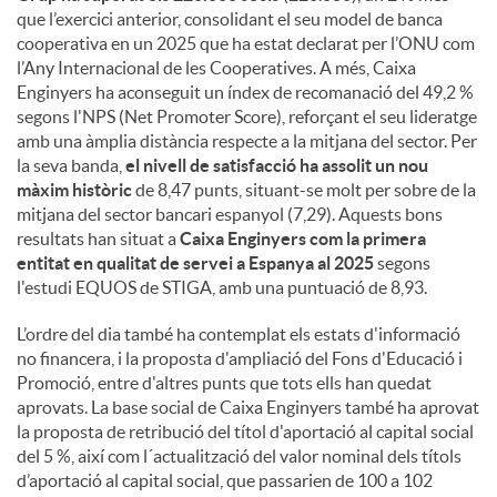
que l’exercici anterior, consolidant el seu model de banca
cooperativa en un 2025 que ha estat declarat per l’ONU com
l’Any Internacional de les Cooperatives. A més, Caixa
Enginyers ha aconseguit un índex de recomanació del 49,2 %
segons l'NPS (Net Promoter Score), reforçant el seu lideratge
amb una àmplia distància respecte a la mitjana del sector. Per
la seva banda,
el nivell de satisfacció ha assolit un nou
màxim històric
de 8,47 punts, situant-se molt per sobre de la
mitjana del sector bancari espanyol (7,29). Aquests bons
resultats han situat a
Caixa Enginyers com la primera
entitat en qualitat de servei a Espanya al 2025
segons
l'estudi EQUOS de STIGA, amb una puntuació de 8,93.
L’ordre del dia també ha contemplat els estats d'informació
no financera, i la proposta d'ampliació del Fons d'Educació i
Promoció, entre d'altres punts que tots ells han quedat
aprovats. La base social de Caixa Enginyers també ha aprovat
la proposta de retribució del títol d'aportació al capital social
del 5 %, així com l´actualització del valor nominal dels títols
d’aportació al capital social, que passarien de 100 a 102