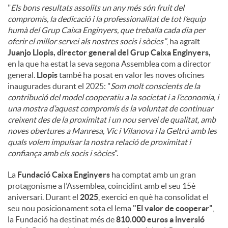
"
Els bons resultats assolits un any més són fruit del
compromís, la dedicació i la professionalitat de tot l’equip
humà del Grup Caixa Enginyers, que treballa cada dia per
oferir el millor servei als nostres socis i sòcies”
, ha agraït
Juanjo Llopis, director general del Grup Caixa Enginyers,
en la que ha estat la seva segona Assemblea com a director
general.
Llopis
també ha posat en valor les noves oficines
inaugurades durant el 2025: "
Som molt conscients de la
contribució del model cooperatiu a la societat i a l’economia, i
una mostra d’aquest compromís és la voluntat de continuar
creixent des de la proximitat i un nou servei de qualitat, amb
noves obertures a Manresa, Vic i Vilanova i la Geltrú amb les
quals volem impulsar la nostra relació de proximitat i
confiança amb els socis i sòcies
".
La
Fundació Caixa Enginyers
ha comptat amb un gran
protagonisme a l’Assemblea, coincidint amb el seu 15è
aniversari. Durant el
2025
, exercici en què ha consolidat el
seu nou posicionament sota el lema
"El valor de cooperar"
,
la Fundació ha destinat més de
810.000 euros a inversió