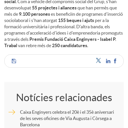
social
. Com a vehicle del compromís social del Grup, s'han
desenvolupat
55 projectes i aliances
que han permès que
més de
9.100 persones
es beneficiïn de programes d'inserció
sociolaboral i s'han atorgat
155 beques i ajuts
per a la
formació universitària i professional. D'altra banda, els
programes d'acceleració d'idees i d'emprenedoria promoguts
a través dels
Premis Fundació Caixa Enginyers - Isabel P.
Trabal
van rebre més de
250 candidatures.
C
o
Notícies relacionades
m
Caixa Enginyers celebra el 20è i el 35è aniversari
de les seves oficines de Via Augusta i Còrsega a
p
Barcelona