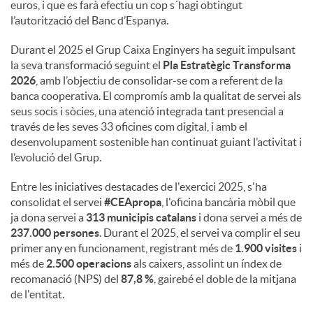
euros, i que es farà efectiu un cop s´hagi obtingut
l’autorització del Banc d’Espanya.
Durant el 2025 el Grup Caixa Enginyers ha seguit impulsant
la seva transformació seguint el
Pla Estratègic Transforma
2026
, amb l’objectiu de consolidar-se com a referent de la
banca cooperativa. El compromís amb la qualitat de servei als
seus socis i sòcies, una atenció integrada tant presencial a
través de les seves 33 oficines com digital, i amb el
desenvolupament sostenible han continuat guiant l’activitat i
l’evolució del Grup.
Entre les iniciatives destacades de l'exercici 2025, s'ha
consolidat el servei
#CEApropa
, l'oficina bancària mòbil que
ja dona servei a
313 municipis catalans
i dona servei a més de
237.000 persones
. Durant el 2025, el servei va complir el seu
primer any en funcionament, registrant més de
1.900 visites
i
més de
2.500 operacions
als caixers, assolint un índex de
recomanació (NPS) del
87,8 %
, gairebé el doble de la mitjana
de l'entitat.