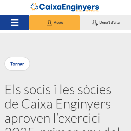
Salta al contingut principal
Accés
Dona't d'alta
P
Tornar
u
Els socis i les sòcies
b
de Caixa Enginyers
l
aproven l’exercici
i