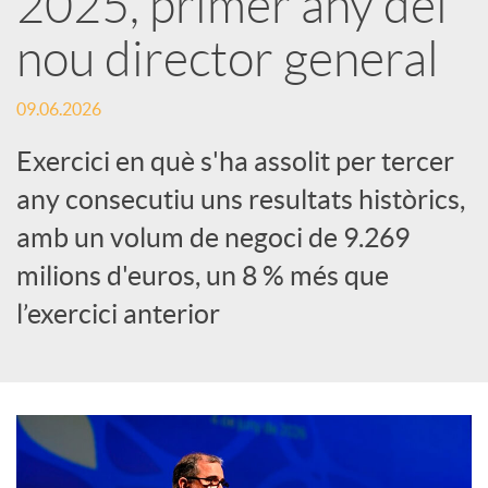
2025, primer any del
nou director general
c
09.06.2026
a
Exercici en què s'ha assolit per tercer
d
any consecutiu uns resultats històrics,
amb un volum de negoci de 9.269
o
milions d'euros, un 8 % més que
l’exercici anterior
r
d
e