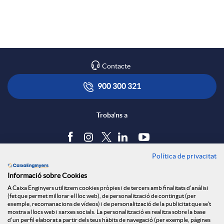
a
p
o
r
l
t
Contacte
x
i
ó
900 300 321
e
c
n
Troba'ns a
s
a
s
Política de privacitat
Blog
Informació sobre Cookies
S
c
a
Tauler d'anuncis
A Caixa Enginyers utilitzem cookies pròpies i de tercers amb finalitats d'anàlisi
Política de cookies
(fet que permet millorar el lloc web), de personalització de contingut (per
Avís legal
exemple, recomanacions de vídeos) i de personalització de la publicitat que se't
o
i
l
mostra a llocs web i xarxes socials. La personalització es realitza sobre la base
Seguretat Online
d'un perfil elaborat a partir dels teus hàbits de navegació (per exemple, pàgines