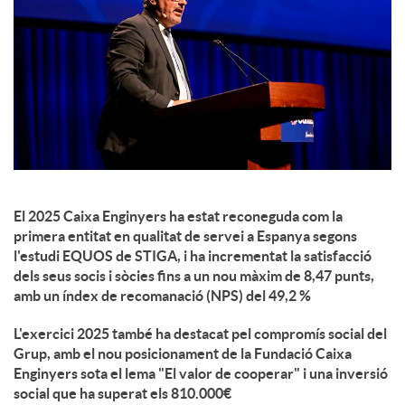
c
o
n
t
El 2025 Caixa Enginyers ha estat reconeguda com la
primera entitat en qualitat de servei a Espanya segons
l'estudi EQUOS de STIGA, i ha incrementat la satisfacció
i
dels seus socis i sòcies fins a un nou màxim de 8,47 punts,
amb un índex de recomanació (NPS) del 49,2 %
n
L'exercici 2025 també ha destacat pel compromís social del
Grup, amb el nou posicionament de la Fundació Caixa
Enginyers sota el lema "El valor de cooperar" i una inversió
g
social que ha superat els 810.000€