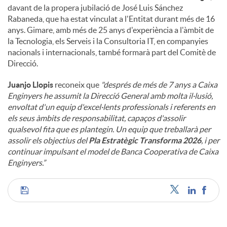
davant de la propera jubilació de José Luis Sánchez
Rabaneda, que ha estat vinculat a l'Entitat durant més de 16
anys. Gimare, amb més de 25 anys d'experiència a l'àmbit de
la Tecnologia, els Serveis i la Consultoria IT, en companyies
nacionals i internacionals, també formarà part del Comitè de
Direcció.
Juanjo Llopis
reconeix que
"després de més de 7 anys a Caixa
Enginyers he assumit la Direcció General amb molta il·lusió,
envoltat d'un equip d'excel·lents professionals i referents en
els seus àmbits de responsabilitat, capaços d'assolir
qualsevol fita que es plantegin. Un equip que treballarà per
assolir els objectius del
Pla Estratègic Transforma 2026
, i per
continuar impulsant el model de Banca Cooperativa de Caixa
Enginyers.”
C