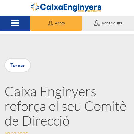
Salta al contingut principal
Accés
Dona't d'alta
P
Tornar
u
Caixa Enginyers
b
reforça el seu Comitè
l
de Direcció
i