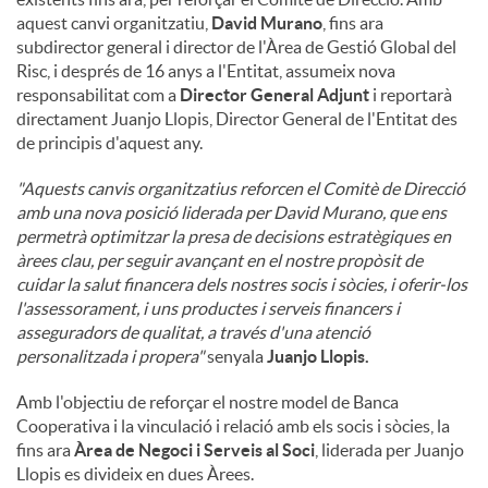
aquest canvi organitzatiu,
David Murano
, fins ara
subdirector general i director de l'Àrea de Gestió Global del
Risc, i després de 16 anys a l'Entitat, assumeix nova
responsabilitat com a
Director General Adjunt
i reportarà
directament Juanjo Llopis, Director General de l'Entitat des
de principis d'aquest any.
"Aquests canvis organitzatius reforcen el Comitè de Direcció
amb una nova posició liderada per David Murano, que ens
permetrà optimitzar la presa de decisions estratègiques en
àrees clau, per seguir avançant en el nostre propòsit de
cuidar la salut financera dels nostres socis i sòcies, i oferir-los
l'assessorament, i uns productes i serveis financers i
asseguradors de qualitat, a través d'una atenció
personalitzada i propera"
senyala
Juanjo Llopis.
Amb l'objectiu de reforçar el nostre model de Banca
Cooperativa i la vinculació i relació amb els socis i sòcies, la
fins ara
Àrea de Negoci i Serveis al Soci
, liderada per Juanjo
Llopis es divideix en dues Àrees.