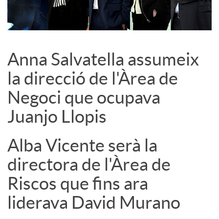
c
o
Anna Salvatella assumeix
la direcció de l'Àrea de
n
Negoci que ocupava
Juanjo Llopis
t
Alba Vicente serà la
i
directora de l'Àrea de
n
Riscos que fins ara
liderava David Murano
g