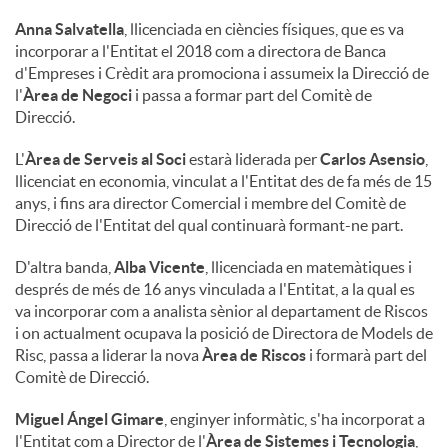
Anna Salvatella
, llicenciada en ciències físiques, que es va
incorporar a l'Entitat el 2018 com a directora de Banca
d'Empreses i Crèdit ara promociona i assumeix la Direcció de
l'
Àrea de Negoci
i passa a formar part del Comitè de
Direcció.
L'
Àrea de Serveis al Soci
estarà liderada per
Carlos Asensio
,
llicenciat en economia, vinculat a l'Entitat des de fa més de 15
anys, i fins ara director Comercial i membre del Comitè de
Direcció de l'Entitat del qual continuarà formant-ne part.
D'altra banda,
Alba Vicente
, llicenciada en matemàtiques i
després de més de 16 anys vinculada a l'Entitat, a la qual es
va incorporar com a analista sènior al departament de Riscos
i on actualment ocupava la posició de Directora de Models de
Risc, passa a liderar la nova
Àrea de Riscos
i formarà part del
Comitè de Direcció.
Miguel Ángel Gimare
, enginyer informàtic, s'ha incorporat a
l'Entitat com a Director de l'
Àrea de Sistemes i Tecnologia
,