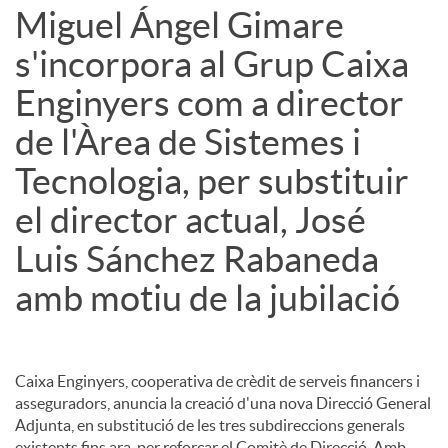
Miguel Ángel Gimare
u
s'incorpora al Grup Caixa
Enginyers com a director
t
de l'Àrea de Sistemes i
Tecnologia, per substituir
s
el director actual, José
Luis Sánchez Rabaneda
amb motiu de la jubilació
Caixa Enginyers, cooperativa de crèdit de serveis financers i
asseguradors, anuncia la creació d'una nova Direcció General
Adjunta, en substitució de les tres subdireccions generals
existents fins ara, per reforçar el Comitè de Direcció. Amb