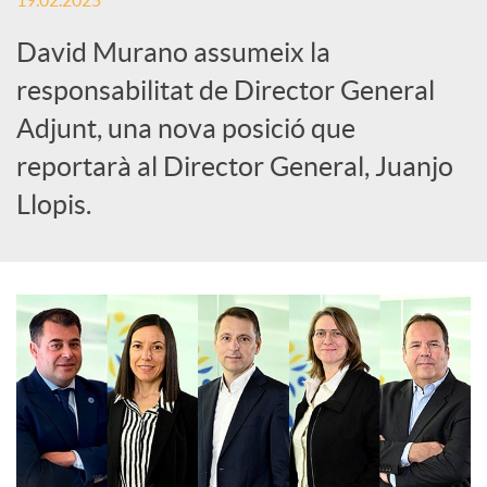
19.02.2025
c
David Murano assumeix la
responsabilitat de Director General
a
Adjunt, una nova posició que
reportarà al Director General, Juanjo
d
Llopis.
o
r
d
e