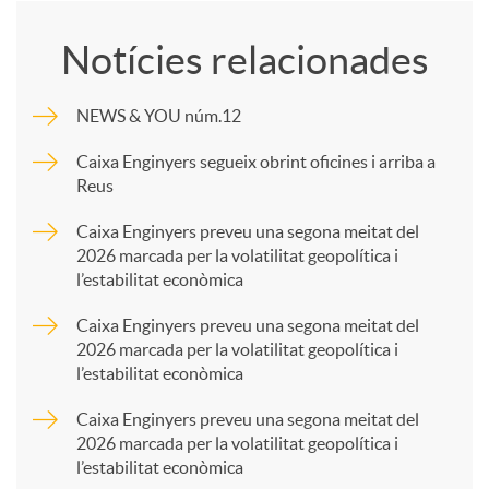
o
Notícies relacionades
m
NEWS & YOU núm.12
p
Caixa Enginyers segueix obrint oficines i arriba a
Reus
a
Caixa Enginyers preveu una segona meitat del
2026 marcada per la volatilitat geopolítica i
l’estabilitat econòmica
r
Caixa Enginyers preveu una segona meitat del
2026 marcada per la volatilitat geopolítica i
t
l’estabilitat econòmica
Caixa Enginyers preveu una segona meitat del
i
2026 marcada per la volatilitat geopolítica i
l’estabilitat econòmica