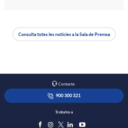
r
a
Consulta totes les notícies a la Sala de Premsa
X
A
B
a
p
o
r
l
t
Contacte
x
i
ó
900 300 321
e
c
n
Troba'ns a