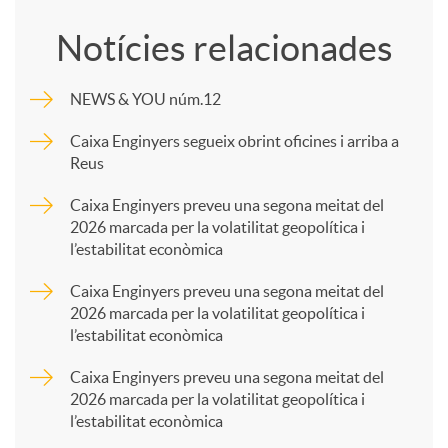
o
Notícies relacionades
m
NEWS & YOU núm.12
p
Caixa Enginyers segueix obrint oficines i arriba a
Reus
a
Caixa Enginyers preveu una segona meitat del
2026 marcada per la volatilitat geopolítica i
l’estabilitat econòmica
r
Caixa Enginyers preveu una segona meitat del
2026 marcada per la volatilitat geopolítica i
t
l’estabilitat econòmica
Caixa Enginyers preveu una segona meitat del
i
2026 marcada per la volatilitat geopolítica i
l’estabilitat econòmica