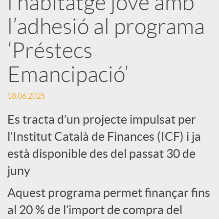
l’habitatge jove amb
l’adhesió al programa
c
‘Préstecs
a
Emancipació’
d
18.06.2025
o
Es tracta d’un projecte impulsat per
l’Institut Català de Finances (ICF) i ja
r
està disponible des del passat 30 de
juny
d
Aquest programa permet finançar fins
al 20 % de l’import de compra del
e