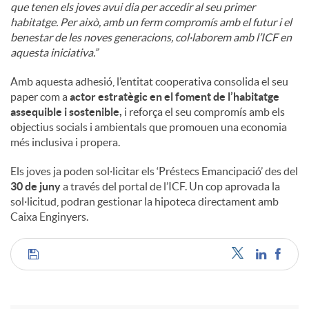
que tenen els joves avui dia per accedir al seu primer
habitatge. Per això, amb un ferm compromís amb el futur i el
benestar de les noves generacions, col·laborem amb l’ICF en
aquesta iniciativa.”
Amb aquesta adhesió, l’entitat cooperativa consolida el seu
paper com a
actor estratègic en el foment de l’habitatge
assequible i sostenible,
i reforça el seu compromís amb els
objectius socials i ambientals que promouen una economia
més inclusiva i propera.
Els joves ja poden sol·licitar els ‘Préstecs Emancipació’ des del
30 de juny
a través del portal de l’ICF. Un cop aprovada la
sol·licitud, podran gestionar la hipoteca directament amb
Caixa Enginyers.
C