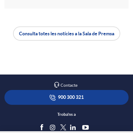
r
a
Consulta totes les notícies a la Sala de Premsa
X
A
B
a
p
o
r
l
t
Contacte
x
i
ó
900 300 321
e
c
n
Troba'ns a