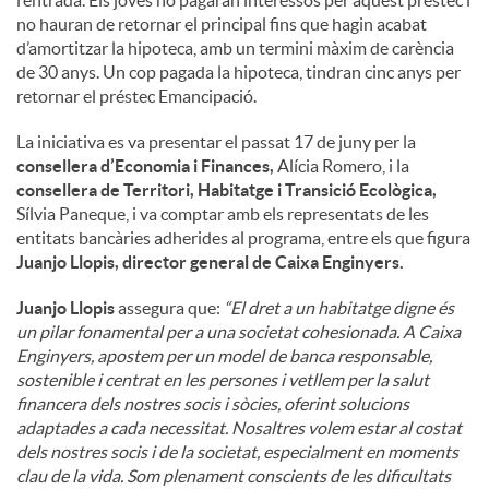
no hauran de retornar el principal fins que hagin acabat
d’amortitzar la hipoteca, amb un termini màxim de carència
de 30 anys. Un cop pagada la hipoteca, tindran cinc anys per
retornar el préstec Emancipació.
La iniciativa es va presentar el passat 17 de juny per la
consellera d’Economia i Finances,
Alícia Romero, i la
consellera de Territori, Habitatge i Transició Ecològica,
Sílvia Paneque, i va comptar amb els representats de les
entitats bancàries adherides al programa, entre els que figura
Juanjo Llopis, director general de Caixa Enginyers.
Juanjo Llopis
assegura que:
“El dret a un habitatge digne és
un pilar fonamental per a una societat cohesionada. A Caixa
Enginyers, apostem per un model de banca responsable,
sostenible i centrat en les persones i vetllem per la salut
financera dels nostres socis i sòcies, oferint solucions
adaptades a cada necessitat. Nosaltres volem estar al costat
dels nostres socis i de la societat, especialment en moments
clau de la vida. Som plenament conscients de les dificultats