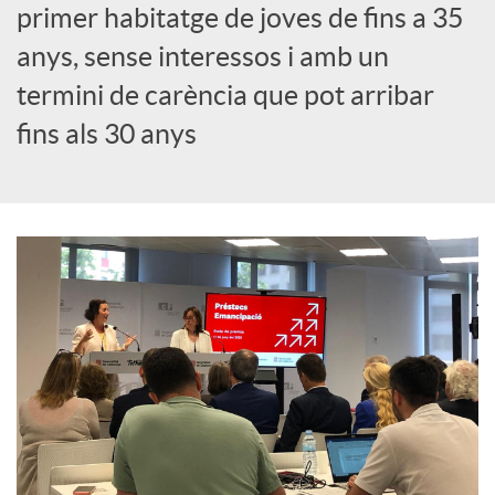
primer habitatge de joves de fins a 35
c
anys, sense interessos i amb un
termini de carència que pot arribar
o
fins als 30 anys
n
t
i
n
g