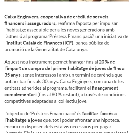
u
Caixa Enginyers, cooperativa de crèdit de serveis
financers i asseguradors,
reafirma l’aposta per impulsar
l’habitatge assequible per a les noves generacions amb
t
l’adhesió al programa ‘Préstecs Emancipació’, una iniciativa de
l’
Institut Català de Finances (ICF),
banca pública de
promoció de la Generalitat de Catalunya.
s
Aquest nou instrument permet finançar fins al
20 % de
l’import de compra del primer habitatge de joves de fins a
35 anys,
sense interessos i amb un termini de carència que
pot arribar fins als 30 anys. Caixa Enginyers, com una de les
entitats adherides al programa, facilitarà el
finançament
complementari
(fins al 80 % restant), a través de condicions
competitives adaptades al col·lectiu jove.
L’objectiu de ‘Préstecs Emancipació’ és
facilitar l’accés a
l’habitatge a joves
que, tot i poder afrontar una hipoteca,
encara no disposen dels estalvis necessaris per pagar
l’entrada. Els joves no pagaran interessos per aquest préstec i