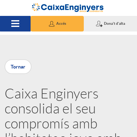
Salta al contingut principal
Accés
Dona't d'alta
P
Tornar
u
Caixa Enginyers
b
consolida el seu
l
compromís amb
i