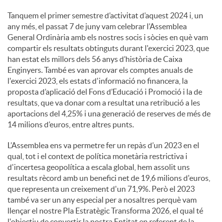
Tanquem el primer semestre d’activitat d’aquest 2024 i, un
c
any més, el passat 7 de juny vam celebrar l’Assemblea
General Ordinària amb els nostres socis i sòcies en què vam
compartir els resultats obtinguts durant l'exercici 2023, que
o
han estat els millors dels 56 anys d’història de Caixa
Enginyers. També es van aprovar els comptes anuals de
l'exercici 2023, els estats d'informació no financera, la
n
proposta d’aplicació del Fons d’Educació i Promoció i la de
resultats, que va donar com a resultat una retribució a les
aportacions del 4,25% i una generació de reserves de més de
t
14 milions d’euros, entre altres punts.
L’Assemblea ens va permetre fer un repàs d’un 2023 en el
i
qual, tot i el context de política monetària restrictiva i
d'incertesa geopolítica a escala global, hem assolit uns
resultats rècord amb un benefici net de 19,6 milions d'euros,
n
que representa un creixement d'un 71,9%. Però el 2023
també va ser un any especial per a nosaltres perquè vam
llençar el nostre Pla Estratègic Transforma 2026, el qual té
g
l'objectiu de convertir la nostra Entitat en referent de la