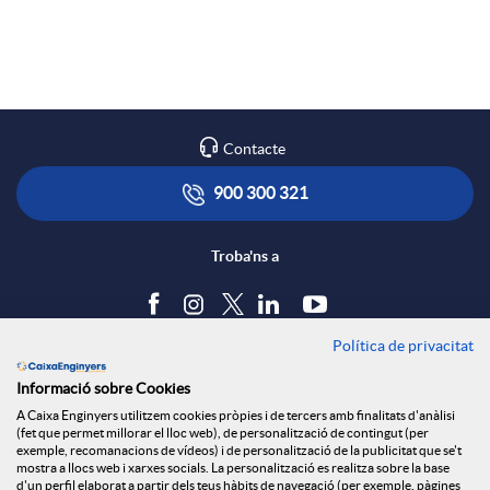
a
p
o
r
l
t
Contacte
x
i
ó
900 300 321
e
c
n
Troba'ns a
s
a
s
Política de privacitat
Blog
Informació sobre Cookies
S
c
a
Tauler d'anuncis
A Caixa Enginyers utilitzem cookies pròpies i de tercers amb finalitats d'anàlisi
Política de cookies
(fet que permet millorar el lloc web), de personalització de contingut (per
Avís legal
exemple, recomanacions de vídeos) i de personalització de la publicitat que se't
o
i
l
mostra a llocs web i xarxes socials. La personalització es realitza sobre la base
Seguretat Online
d'un perfil elaborat a partir dels teus hàbits de navegació (per exemple, pàgines