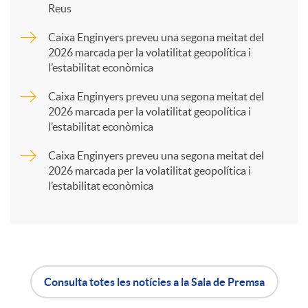
Reus
a
Caixa Enginyers preveu una segona meitat del
2026 marcada per la volatilitat geopolítica i
l’estabilitat econòmica
r
Caixa Enginyers preveu una segona meitat del
2026 marcada per la volatilitat geopolítica i
t
l’estabilitat econòmica
Caixa Enginyers preveu una segona meitat del
i
2026 marcada per la volatilitat geopolítica i
l’estabilitat econòmica
r
a
Consulta totes les notícies a la Sala de Premsa
X
A
B