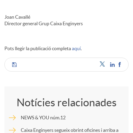
Joan Cavallé
Director general Grup Caixa Enginyers
Pots llegir la publicació completa
aquí
.
C
o
Notícies relacionades
m
NEWS & YOU núm.12
p
Caixa Enginyers segueix obrint oficines i arriba a