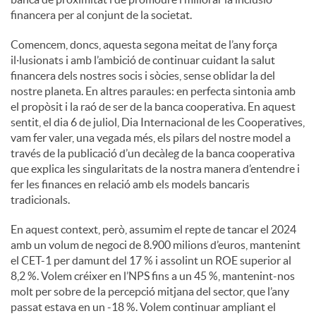
financera per al conjunt de la societat.
Comencem, doncs, aquesta segona meitat de l’any força
il·lusionats i amb l’ambició de continuar cuidant la salut
financera dels nostres socis i sòcies, sense oblidar la del
nostre planeta. En altres paraules: en perfecta sintonia amb
el propòsit i la raó de ser de la banca cooperativa. En aquest
sentit, el dia 6 de juliol, Dia Internacional de les Cooperatives,
vam fer valer, una vegada més, els pilars del nostre model a
través de la publicació d’un decàleg de la banca cooperativa
que explica les singularitats de la nostra manera d’entendre i
fer les finances en relació amb els models bancaris
tradicionals.
En aquest context, però, assumim el repte de tancar el 2024
amb un volum de negoci de 8.900 milions d’euros, mantenint
el CET-1 per damunt del 17 % i assolint un ROE superior al
8,2 %. Volem créixer en l’NPS fins a un 45 %, mantenint-nos
molt per sobre de la percepció mitjana del sector, que l’any
passat estava en un -18 %. Volem continuar ampliant el