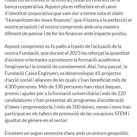
banca cooperativa. Aquest pla es reflecteix en el canvi
u
d'identitat corporativa que vam dur a terme sota el
claim
“Humanitzem les teves finances”, que il·lustra a la perfecció el
nostre propòsit i el nostre compromís amb una manera
t
diferent de pensar i de fer les finances amb impacte positiu.
Aquest compromís es fa palès a través de l’actuació de la
s
nostra Fundació, que durant el 2023 ha reforçat la quantitat
d'accions orientades a promoure la formació acadèmica,
l'enginyeria i la creació de coneixement. Així, l’any passat, la
Fundació Caixa Enginyers va desenvolupar 65 projectes
d'acció social i aliances de les quals s'han beneficiat més de
4.300 persones. Més de 130 persones han rebut beques,
premis i ajudes per a la formació universitària i més de 220
candidatures s'han presentat als programes d'acceleració
d'idees i emprenedoria. I més de 500 dones, nenes i nens han
participat en els tallers de promoció de las vocacions STEM i
igualtat de gènere en el sector.
Encetem un segon semestre d’any amb un entorn geopolític