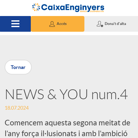
Salta al contingut principal
Accés
Dona't d'alta
P
Tornar
u
NEWS & YOU num.4
b
18.07.2024
l
Comencem aquesta segona meitat de
i
l’any força il·lusionats i amb l’ambició