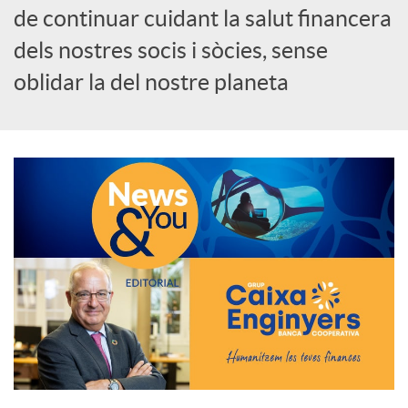
de continuar cuidant la salut financera
c
dels nostres socis i sòcies, sense
oblidar la del nostre planeta
a
d
o
r
d
e