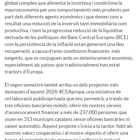
global complex que alimenta la incertesa i condiciona la
macroeconomia per uns comportaments més prudents per
part dels diferents agents econòmics i que donen com a
resultat una reducció de la inversió tant immobiliària com
productiva, i tant la progressiva reducció de la liquiditat
derivada de les polítiques del Banc Central Europeu (BCE)
com la persistència de la inflació estan generant una lleu
recuperació, a causa d’unes condicions financeres més
exigents, que es conjuguen amb un deteriorament econòmic,
especialment als països que tradicionalment han estat
tractors d'Europa.
El segon semestre també arriba un dels projectes més
destacats d'aquest 2024: #CEApropa, una iniciativa de
col·laboració publicoprivada que ens permetrà, a través de
tres oficines bancàries mòbils, oferir els nostres serveis
d'assessorament financer a més de 237.000 persones que
viuen en 313 municipis catalans sense oficines bancàries ni
caixer automàtic. Aquest projecte s’inicia a la tardor, fidel als
nostres valors cooperatius i al nostre objectiu d´oferir una
banca de proximitat i de promoure i millorar la inclusió