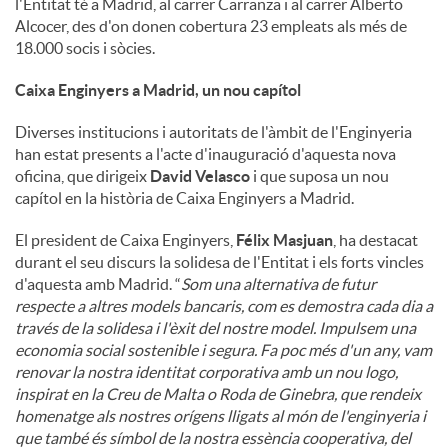
l'Entitat té a Madrid, al carrer Carranza i al carrer Alberto
Alcocer, des d'on donen cobertura 23 empleats als més de
18.000 socis i sòcies.
Caixa Enginyers a Madrid, un nou capítol
Diverses institucions i autoritats de l'àmbit de l'Enginyeria
han estat presents a l'acte d'inauguració d'aquesta nova
oficina, que dirigeix
David Velasco
i que suposa un nou
capítol en la història de Caixa Enginyers a Madrid.
El president de Caixa Enginyers,
Félix Masjuan
, ha destacat
durant el seu discurs la solidesa de l'Entitat i els forts vincles
d'aquesta amb Madrid. “
Som una alternativa de futur
respecte a altres models bancaris, com es demostra cada dia a
través de la solidesa i l'èxit del nostre model. Impulsem una
economia social sostenible i segura. Fa poc més d'un any, vam
renovar la nostra identitat corporativa amb un nou logo,
inspirat en la Creu de Malta o Roda de Ginebra, que rendeix
homenatge als nostres orígens lligats al món de l'enginyeria i
que també és símbol de la nostra essència cooperativa, del