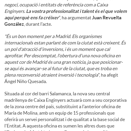
negoci, ocupació i entitats de referència com a Caixa
Enginyers.
La vostra professionalitat i talent és el que volem
aquí perquè ens fa créixer
”, ha argumentat
Juan Revuelta
González
, durant l'acte.
"És un bon moment per a Madrid. Els organismes
internacionals estan parlant de com la ciutat està creixent. És
un pol d'atracció d'inversions, i és un moment que cal
aprofitar. Per descomptat, l'obertura d'una nova oficina en
aquest cor de Madrid és una gran notícia, ja que posicionar-
se aquí és avançar-se al futur de la ciutat, que es troba en
plena reconversió atraient inversió i tecnologia
", ha afegit
Ángel Niño Quesada.
Situada al cor del barri Salamanca, la nova seu central
madrilenya de Caixa Enginyers actuarà com a seu corporativa
de la zona centre del país, substituint a l'anterior oficina de
María de Molina, amb un equip de 15 professionals que
oferirà un servei personalitzat i de qualitat a la base social de
l'Entitat. A aquesta oficina es sumen les altres dues que