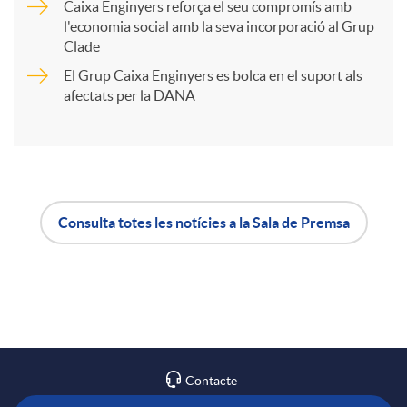
t
Caixa Enginyers reforça el seu compromís amb
l'economia social amb la seva incorporació al Grup
Clade
i
El Grup Caixa Enginyers es bolca en el suport als
afectats per la DANA
r
a
X
Consulta totes les notícies a la Sala de Premsa
A
B
a
p
o
r
l
t
Contacte