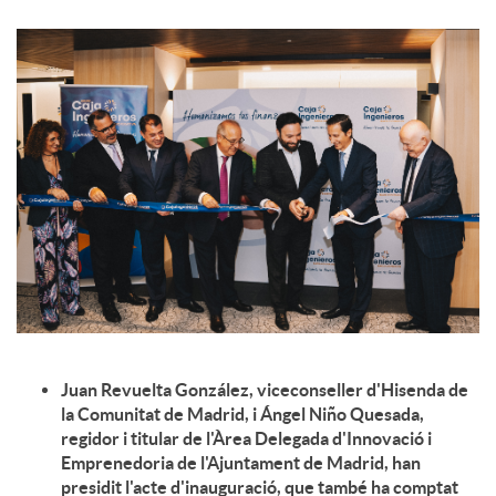
c
o
n
t
i
Juan Revuelta González, viceconseller d'Hisenda de
n
la Comunitat de Madrid, i Ángel Niño Quesada,
regidor i titular de l'Àrea Delegada d'Innovació i
Emprenedoria de l'Ajuntament de Madrid, han
g
presidit l'acte d'inauguració, que també ha comptat