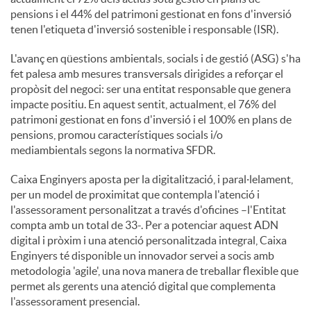
pensions i el 44% del patrimoni gestionat en fons d'inversió
tenen l'etiqueta d'inversió sostenible i responsable (ISR).
L'avanç en qüestions ambientals, socials i de gestió (ASG) s'ha
fet palesa amb mesures transversals dirigides a reforçar el
propòsit del negoci: ser una entitat responsable que genera
impacte positiu. En aquest sentit, actualment, el 76% del
patrimoni gestionat en fons d'inversió i el 100% en plans de
pensions, promou característiques socials i/o
mediambientals segons la normativa SFDR.
Caixa Enginyers aposta per la digitalització, i paral·lelament,
per un model de proximitat que contempla l'atenció i
l'assessorament personalitzat a través d'oficines –l'Entitat
compta amb un total de 33-. Per a potenciar aquest ADN
digital i pròxim i una atenció personalitzada integral, Caixa
Enginyers té disponible un innovador servei a socis amb
metodologia 'agile', una nova manera de treballar flexible que
permet als gerents una atenció digital que complementa
l'assessorament presencial.