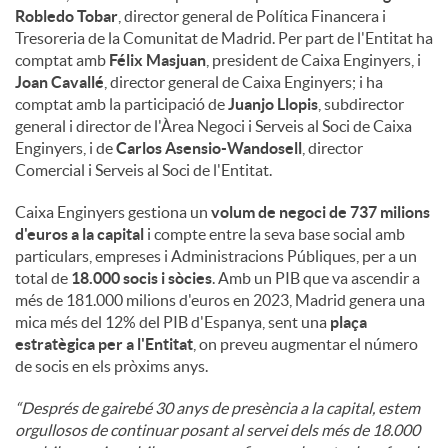
Robledo Tobar
, director general de Política Financera i
Tresoreria de la Comunitat de Madrid. Per part de l'Entitat ha
comptat amb
Félix Masjuan
, president de Caixa Enginyers, i
Joan Cavallé
, director general de Caixa Enginyers; i ha
comptat amb la participació de
Juanjo Llopis
, subdirector
general i director de l'Àrea Negoci i Serveis al Soci de Caixa
Enginyers, i de
Carlos Asensio-Wandosell
, director
Comercial i Serveis al Soci de l'Entitat.
Caixa Enginyers gestiona un
volum de negoci de 737 milions
d'euros a la capital
i compte entre la seva base social amb
particulars, empreses i Administracions Públiques, per a un
total de
18.000 socis i sòcies
. Amb un PIB que va ascendir a
més de 181.000 milions d'euros en 2023, Madrid genera una
mica més del 12% del PIB d'Espanya, sent una
plaça
estratègica per a l'Entitat
, on preveu augmentar el número
de socis en els pròxims anys.
“Després de gairebé 30 anys de presència a la capital, estem
orgullosos de continuar posant al servei dels més de 18.000