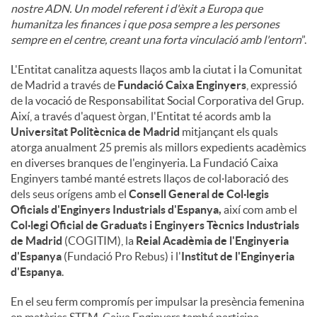
nostre ADN. Un model referent i d'èxit a Europa que
humanitza les finances i que posa sempre a les persones
sempre en el centre, creant una forta vinculació amb l'entorn
”.
L'Entitat canalitza aquests llaços amb la ciutat i la Comunitat
de Madrid a través de
Fundació Caixa Enginyers
, expressió
de la vocació de Responsabilitat Social Corporativa del Grup.
Així, a través d'aquest òrgan, l'Entitat té acords amb la
Universitat Politècnica de Madrid
mitjançant els quals
atorga anualment 25 premis als millors expedients acadèmics
en diverses branques de l'enginyeria. La Fundació Caixa
Enginyers també manté estrets llaços de col·laboració des
dels seus orígens amb el
Consell General de Col·legis
Oficials d'Enginyers Industrials d'Espanya,
així com amb el
Col·legi Oficial de Graduats i Enginyers Tècnics Industrials
de Madrid
(COGITIM), la
Reial Acadèmia de l'Enginyeria
d'Espanya
(Fundació Pro Rebus) i l'
Institut de l'Enginyeria
d'Espanya
.
En el seu ferm compromís per impulsar la presència femenina