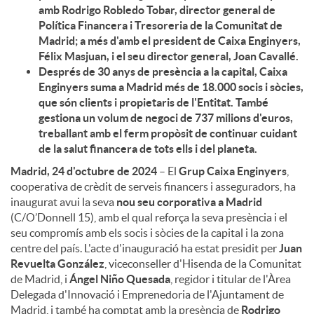
amb Rodrigo Robledo Tobar, director general de
Política Financera i Tresoreria de la Comunitat de
u
Madrid; a més d'amb el president de Caixa Enginyers,
Félix Masjuan, i el seu director general, Joan Cavallé.
Després de 30 anys de presència a la capital, Caixa
t
Enginyers suma a Madrid més de 18.000 socis i sòcies,
que són clients i propietaris de l'Entitat. També
gestiona un volum de negoci de 737 milions d'euros,
s
treballant amb el ferm propòsit de continuar cuidant
de la salut financera de tots ells i del planeta.
Madrid, 24 d'octubre de 2024
– El
Grup Caixa Enginyers
,
cooperativa de crèdit de serveis financers i asseguradors, ha
inaugurat avui la seva
nou seu corporativa a Madrid
(C/O’Donnell 15), amb el qual reforça la seva presència i el
seu compromís amb els socis i sòcies de la capital i la zona
centre del país. L'acte d'inauguració ha estat presidit per
Juan
Revuelta González
, viceconseller d'Hisenda de la Comunitat
de Madrid, i
Ángel Niño Quesada
, regidor i titular de l'Àrea
Delegada d'Innovació i Emprenedoria de l'Ajuntament de
Madrid, i també ha comptat amb la presència de
Rodrigo