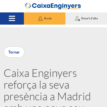
Salta al contingut principal
Accés
Dona't d'alta
P
Tornar
u
Caixa Enginyers
b
reforça la seva
l
presència a Madrid
i