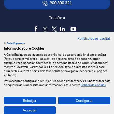
x
i
ó
900 300 321
e
c
n
Troba'ns a
s
a
s
Política de privacitat
Blog
S
Informació sobre Cookies
c
a
Tauler d'anuncis
A Caixa Enginyers utilitzem cookies pròpies i de tercers amb finalitats d'anàlisi
Política de cookies
(fet que permet millorar el lloc web), de personalització de contingut (per
o
Avís legal
exemple, recomanacions de vídeos) i de personalització de la publicitat que se't
i
l
mostra a llocs web i xarxes socials. La personalització es realitza sobre la base
Seguretat Online
d'un perfil elaborat a partir dels teus hàbits de navegació (per exemple, pàgines
Privacitat
visitades).
c
Pots acceptar, configurar o rebutjar l'ús de cookies fent servir els botons facilitats
Canal denúncies
o
a
en aquest avís. Si necessites més informació visita la nostra
Política de Cookies
.
i
Descarrega-la ara
n
d
Rebutjar
Configurar
Banca MOBILE
Acceptar
© Caixa Enginyers 2026