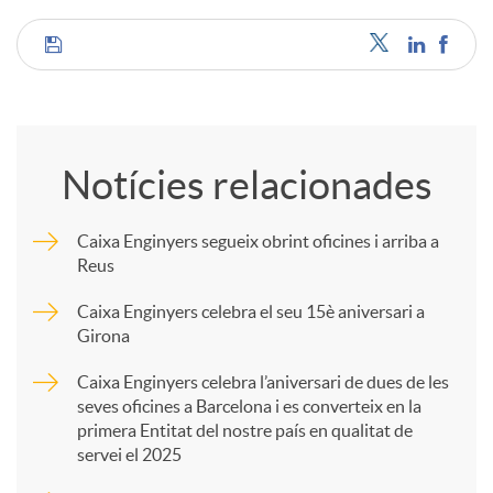
C
o
Notícies relacionades
m
Caixa Enginyers segueix obrint oficines i arriba a
Reus
p
Caixa Enginyers celebra el seu 15è aniversari a
Girona
a
Caixa Enginyers celebra l’aniversari de dues de les
seves oficines a Barcelona i es converteix en la
r
primera Entitat del nostre país en qualitat de
servei el 2025