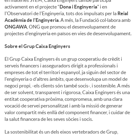
en matèries STEM, Caixa Enginyers també participa
activament en el projecte “
Dona i Enginyeria
" i en
l'Observatori de l'Enginyeria, tots dos impulsats per la
Reial
Acadèmia de l'Enginyeria
. A més, la Fundació col·labora amb
ONGAWA
, ONG que promou el desenvolupament de
projectes d'enginyeria en països en vies de desenvolupament.
Sobre el Grup Caixa Enginyers
El Grup Caixa Enginyers és un grup cooperatiu de crèdit i
serveis financers i asseguradors dirigit a professionals i
empreses de tot el territori espanyol, ja siguin del sector de
l'enginyeria o d'altres àmbits, que desenvolupa un model de
negoci propi, -els clients són també socis-, i sostenible. A més
de ser solvent, transparent i rigorosa, Caixa Enginyers és una
entitat cooperativa pròxima, compromesa, amb una clara
vocació de servei personalitzat i amb la missió de generar
valor compartit més enllà del component financer, i cuidar de
la salut financera de les seves sòcies i socis.
La sostenibilitat és un dels eixos vertebradors de Grup,