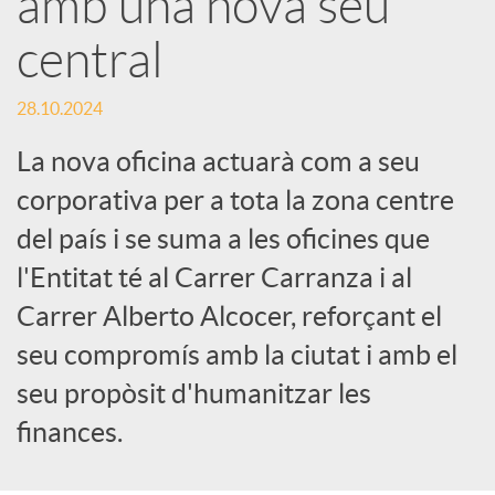
amb una nova seu
central
c
28.10.2024
a
La nova oficina actuarà com a seu
d
corporativa per a tota la zona centre
del país i se suma a les oficines que
o
l'Entitat té al Carrer Carranza i al
Carrer Alberto Alcocer, reforçant el
r
seu compromís amb la ciutat i amb el
seu propòsit d'humanitzar les
d
finances.
e