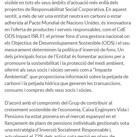
visible en tots els seus àmbits d'actuació més enllà dels
projectes de Responsabilitat Social Corporativa. En aquest
sentit, a més de ser una entitat neutra en carboni o estar
adherida al Pacte Mundial de Nacions Unides, és innovadora
en l'oferta de productes i serveis responsables, com el CdE
ODS Impact ISR, FI, el primer fons d'una gestora nacional on
els Objectius de Desenvolupament Sostenible (ODS) i el seu
mesurament determinen la política d'inversió de fons. Un
dels principals focus de l'Entitat és fomentar accions per a
promoure la sostenibilitat i la protecció del medi ambient,
oferint als seus socis i sòcies serveis com a “Impacte
Ambiental”, que proporciona informació sobre la petjada de
carboni i la petjada hídrica que generen les transaccions,
consums i compres dels seus socis i sòcies.
D'acord amb el compromís del Grup de contribuir al
creixement sostenible de l'economia, Caixa Enginyers Vida i
Pensions ha estat pionera en el mercat espanyol en el
llançament de plans de pensions individuals gestionats sota
una estratègia d'Inversió Socialment Responsable i,
actualment el 72% dels actius sota gestió en plans de