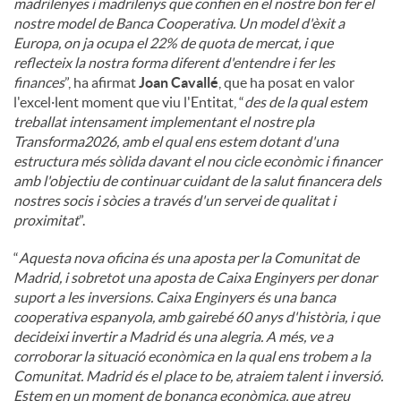
madrilenyes i madrilenys que confien en el nostre bon fer el
nostre model de Banca Cooperativa. Un model d'èxit a
Europa, on ja ocupa el 22% de quota de mercat, i que
reflecteix la nostra forma diferent d'entendre i fer les
finances
”, ha afirmat
Joan Cavallé
, que ha posat en valor
l'excel·lent moment que viu l'Entitat, “
des de la qual estem
treballat intensament implementant el nostre pla
Transforma2026, amb el qual ens estem dotant d'una
estructura més sòlida davant el nou cicle econòmic i financer
amb l'objectiu de continuar cuidant de la salut financera dels
nostres socis i sòcies a través d'un servei de qualitat i
proximitat
”.
“
Aquesta nova oficina és una aposta per la Comunitat de
Madrid, i sobretot una aposta de Caixa Enginyers per donar
suport a les inversions. Caixa Enginyers és una banca
cooperativa espanyola, amb gairebé 60 anys d'història, i que
decideixi invertir a Madrid és una alegria. A més, ve a
corroborar la situació econòmica en la qual ens trobem a la
Comunitat. Madrid és el place to be, atraiem talent i inversió.
Estem en un moment de bonança econòmica, que atreu