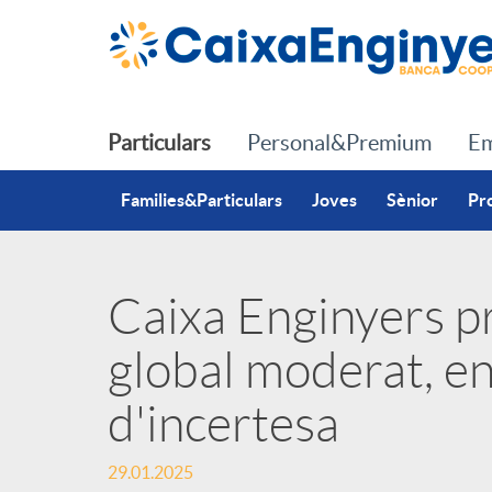
Salta al contingut principal
Particulars
Personal&Premium
Em
Families&Particulars
Joves
Sènior
Pr
Caixa Enginyers p
P
global moderat, en
u
d'incertesa
b
29.01.2025