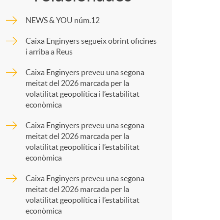
o
m
NEWS & YOU núm.12
m
p
Caixa Enginyers segueix obrint oficines
i arriba a Reus
a
a
Caixa Enginyers preveu una segona
meitat del 2026 marcada per la
r
volatilitat geopolítica i l’estabilitat
econòmica
t
Caixa Enginyers preveu una segona
meitat del 2026 marcada per la
volatilitat geopolítica i l’estabilitat
econòmica
Caixa Enginyers preveu una segona
r
meitat del 2026 marcada per la
volatilitat geopolítica i l’estabilitat
econòmica