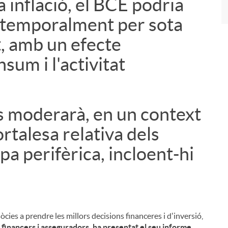
 inflació, el BCE podria
r temporalment per sota
t, amb un efecte
sum i l'activitat
s moderarà, en un context
rtalesa relativa dels
opa perifèrica, incloent-hi
sòcies a prendre les millors decisions financeres i d'inversió,
 financers i asseguradors, ha presentat el seu informe