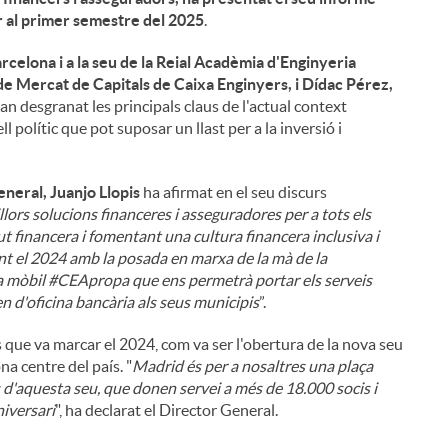
 al primer semestre del 2025
.
rcelona i a la seu de la Reial Acadèmia d'Enginyeria
de Mercat de Capitals de Caixa Enginyers, i Dídac Pérez,
an desgranat les principals claus de l'actual context
polític que pot suposar un llast per a la inversió i
i
neral, Juanjo Llopis
ha afirmat en el seu discurs
llors solucions financeres i asseguradores per a tots els
lut financera i fomentant una cultura financera inclusiva i
t el 2024 amb la posada en marxa de la mà de la
ca mòbil #CEApropa que ens permetrà portar els serveis
 d'oficina bancària als seus municipis
”.
l
es que va marcar el 2024, com va ser l'obertura de la nova seu
na centre del país. "
Madrid és per a nosaltres una plaça
d'aquesta seu, que donen servei a més de 18.000 socis i
niversari
", ha declarat el Director General.