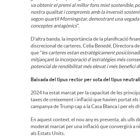
va obtenir el premi al millor fons mixt sostenible, p
nostra qualitat i compromís amb la inversió sostenib
segon quartil Morningstar, demostrant una vegada mé
conceptes antagònics
".
D'altra banda, la importància de la planificació fina
discrecional de carteres. Celia Benedé, Directora de
que "
les carteres estan estratègicament posicionade
mitjançant la incorporació d´estratègies més conser
potencial de rendibilitat més elevat i més benefici d
Baixada del tipus rector per sota del tipus neutral
2024 ha estat marcat per la capacitat de les princip
taxes de creixement i inflació que havien portat els 
campanya de Trump cap a la Casa Blanca i per els di
En aquest context, el nou any es presenta, als ulls
moderat marcat per una inflació que convergirà a nive
als Estats Units.