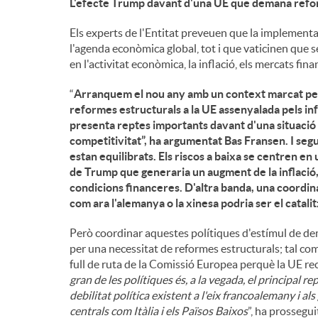
L'efecte Trump davant d'una UE que demana ref
Els experts de l'Entitat preveuen que la implement
l'agenda econòmica global, tot i que vaticinen que s
en l'activitat econòmica, la inflació, els mercats fi
“
Arranquem el nou any amb un context marcat per l
reformes estructurals a la UE assenyalada pels in
presenta reptes importants davant d'una situació
competitivitat”, ha argumentat Bas Fransen. I segue
estan equilibrats. Els riscos a baixa se centren 
de Trump que generaria un augment de la inflació, 
condicions financeres. D'altra banda, una coordi
com ara l'alemanya o la xinesa podria ser el catalitz
Però coordinar aquestes polítiques d'estímul de d
per una necessitat de reformes estructurals; tal co
full de ruta de la Comissió Europea perquè la UE rec
gran de les polítiques és, a la vegada, el principal r
debilitat política existent a l'eix francoalemany i al
centrals com Itàlia i els Països Baixos
”, ha prossegui