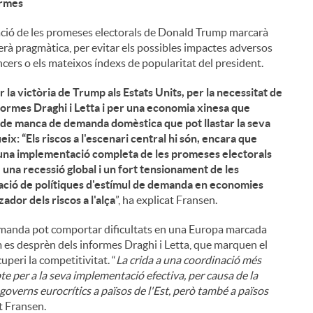
ormes
ació de les promeses electorals de Donald Trump marcarà
erà pragmàtica, per evitar els possibles impactes adversos
nancers o els mateixos índexs de popularitat del president.
a victòria de Trump als Estats Units, per la necessitat de
formes Draghi i Letta i per una economia xinesa que
 de manca de demanda domèstica que pot llastar la seva
ix: “Els riscos a l'escenari central hi són, encara que
en una implementació completa de les promeses electorals
una recessió global i un fort tensionament de les
nació de polítiques d'estímul de demanda en economies
ador dels riscos a l'alça
”, ha explicat Fransen.
emanda pot comportar dificultats en una Europa marcada
m es desprèn dels informes Draghi i Letta, que marquen el
uperi la competitivitat. “
La crida a una coordinació més
epte per a la seva implementació efectiva, per causa de la
s governs eurocrítics a països de l'Est, però també a països
t Fransen.