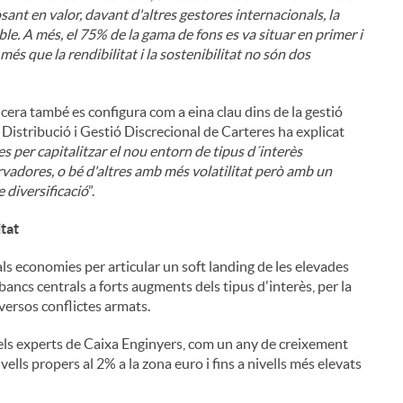
osant en valor, davant d'altres gestores internacionals, la
le. A més, el 75% de la gama de fons es va situar en primer i
s que la rendibilitat i la sostenibilitat no són dos
ncera també es configura com a eina clau dins de la gestió
 Distribució i Gestió Discrecional de Carteres ha explicat
s per capitalitzar el nou entorn de tipus d´interès
vadores, o bé d'altres amb més volatilitat però amb un
e diversificació
”.
itat
als economies per articular un soft landing de les elevades
bancs centrals a forts augments dels tipus d'interès, per la
versos conflictes armats.
 dels experts de Caixa Enginyers, com un any de creixement
lls propers al 2% a la zona euro i fins a nivells més elevats