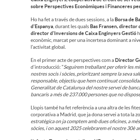
sobre Perspectives Econòmiques i Financeres per
Ho ha fet a través de dues sessions, a la
Borsa de Ba
d'Espanya
, durant les quals
Bas Fransen, director 
director d'Inversions de Caixa Enginyers Gestió
h
econòmic, marcat per una incertesa dominant a nivell 
l'activitat global.
En el primer acte de perspectives com a
Director Ge
d'introducció: "
Seguirem treballant per oferir les mi
nostres socis i sòcies, prioritzant sempre la seva sa
responsable, objectiu que hem continuat consolidan
Generalitat de Catalunya del nostre servei de ban
bancaris a més de 237.000 persones que no disposen
Llopis també ha fet referència a una altra de les fit
corporativa a Madrid, que ja dona servei a tota la zo
estratègica on ja comptem amb dues oficines, a més 
sòcies, i on aquest 2025 celebrarem el nostre 30è a