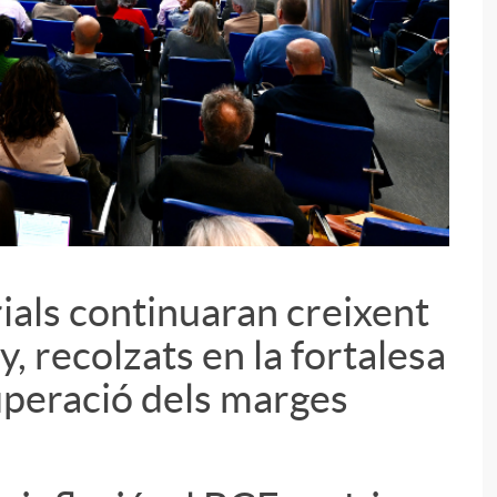
ials continuaran creixent
y, recolzats en la fortalesa
i
uperació dels marges