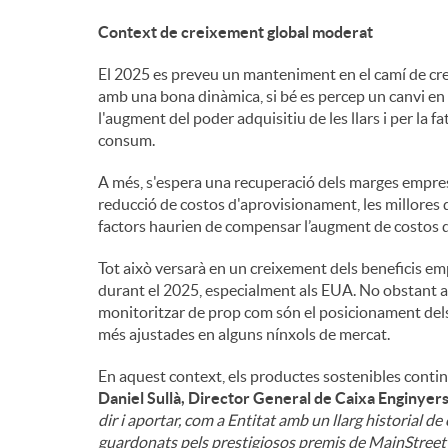
Context de creixement global moderat
El 2025 es preveu un manteniment en el camí de cre
amb una bona dinàmica, si bé es percep un canvi en e
l'augment del poder adquisitiu de les llars i per la f
consum.
A més, s'espera una recuperació dels marges empresa
reducció de costos d'aprovisionament, les millores de
factors haurien de compensar l’augment de costos d
Tot això versarà en un creixement dels beneficis emp
durant el 2025, especialment als EUA. No obstant ai
monitoritzar de prop com són el posicionament dels 
més ajustades en alguns nínxols de mercat.
En aquest context, els productes sostenibles contin
Daniel Sullà, Director General de Caixa Enginyer
dir i aportar, com a Entitat amb un llarg historial d
guardonats pels prestigiosos premis
de MainStreet 