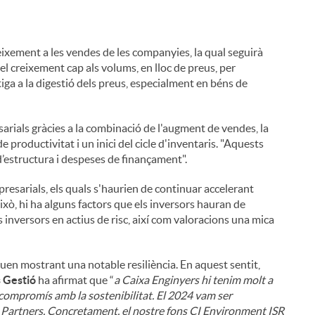
ixement a les vendes de les companyies, la qual seguirà
l creixement cap als volums, en lloc de preus, per
atiga a la digestió dels preus, especialment en béns de
rials gràcies a la combinació de l'augment de vendes, la
 productivitat i un inici del cicle d'inventaris. "Aquests
’estructura i despeses de finançament".
resarials, els quals s'haurien de continuar accelerant
xò, hi ha alguns factors que els inversors hauran de
inversors en actius de risc, així com valoracions una mica
uen mostrant una notable resiliència. En aquest sentit,
s Gestió
ha afirmat que “
a Caixa Enginyers hi tenim molt a
e compromís amb la sostenibilitat. El 2024 vam ser
Partners. Concretament, el nostre fons CI Environment ISR