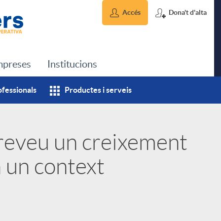
Accés
Dona't d'alta
preses
Institucions
ofessionals
Productes i serveis
reveu un creixement
 un context