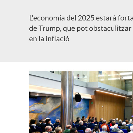
l
L'economia del 2025 estarà fort
de Trump, que pot obstaculitzar la 
i
en la inflació
c
a
d
o
r