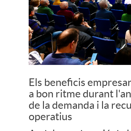
d
e
c
o
Els beneficis empresar
n
a bon ritme durant l'an
de la demanda i la rec
t
operatius
i