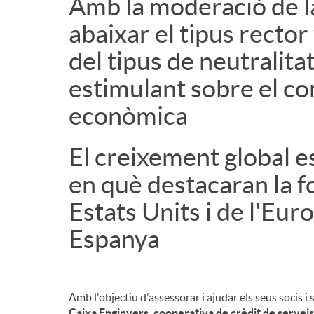
Amb la moderació de la
n
abaixar el tipus recto
del tipus de neutralita
g
estimulant sobre el con
econòmica
u
El creixement global e
t
en què destacaran la fo
s
Estats Units i de l'Eur
Espanya
Amb l'objectiu d'assessorar i ajudar els seus socis i 
Caixa Enginyers, cooperativa de crèdit de serveis