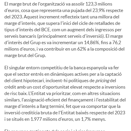
El marge brut de l'organització va assolir 123,3 milions
d'euros, cosa que representa una pujada del 23,9% respecte
del 2023. Aquest increment reflecteix tant una millora del
marge d'interès, que supera l'inici del cicle de retallades de
tipus d'interès del BCE, com un augment dels ingressos per
serveis bancaris (principalment serveis d'inversió). El marge
d'interès del Grup es va incrementar un 14,86%, fins a 76,2
milions d'euros, i va contribuir en un 62% a la composició del
marge brut del Grup.
El singular entorn competitiu de la banca espanyola va fer
que el sector entrés en dinàmiques actives per a la captació
del client hipotecari, incloent-hi polítiques de
pricing
del
crèdit amb un cost d'oportunitat elevat respecte a inversions
de risc baix. L'Entitat va prioritzar, com en altres situacions
similars, l'assignació eficient del finançament i l'estabilitat del
marge d'interès a llarg termini, fet que va comportar que la
inversió creditícia bruta de l'Entitat baixés respecte del 2023
i se situés en 1.977 milions d'euros, un 1,7% menys.