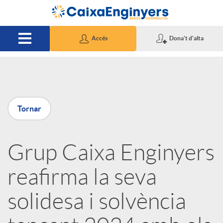
Salta al contingut principal
Accés
Dona't d'alta
P
Tornar
u
Grup Caixa Enginyers
b
reafirma la seva
l
solidesa i solvència
i