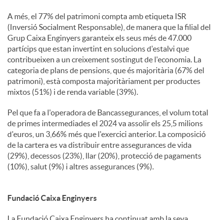
A més, el 77% del patrimoni compta amb etiqueta ISR
(Inversió Socialment Responsable), de manera que la filial del
Grup Caixa Enginyers garanteix els seus més de 47.000
partícips que estan invertint en solucions d'estalvi que
contribueixen a un creixement sostingut de l'economia. La
categoria de plans de pensions, que és majoritària (67% del
patrimoni), està composta majoritàriament per productes
mixtos (51%) i de renda variable (39%).
Pel que fa a l'operadora de Bancassegurances, el volum total
de primes intermediades el 2024 va assolir els 25,5 milions
d'euros, un 3,66% més que l'exercici anterior. La composició
de la cartera es va distribuir entre assegurances de vida
(29%), decessos (23%), llar (20%), protecció de pagaments
(10%), salut (9%) i altres assegurances (9%).
Fundació Caixa Enginyers
La Fundació Caixa Enginyers ha continuat amb la seva