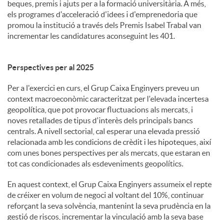
beques, premis i ajuts per a la formació universitària. A més,
els programes d'acceleració d'idees i d'emprenedoria que
promou la institució a través dels Premis Isabel Trabal van
incrementar les candidatures aconseguint les 401.
Perspectives per al 2025
Per a l'exercici en curs, el Grup Caixa Enginyers preveu un
context macroeconòmic caracteritzat per l'elevada incertesa
geopolítica, que pot provocar fluctuacions als mercats, i
noves retallades de tipus d'interès dels principals bancs
centrals. A nivell sectorial, cal esperar una elevada pressió
relacionada amb les condicions de crèdit i les hipoteques, així
com unes bones perspectives per als mercats, que estaran en
tot cas condicionades als esdeveniments geopolítics.
En aquest context, el Grup Caixa Enginyers assumeix el repte
de créixer en volum de negoci al voltant del 10%, continuar
reforçant la seva solvència, mantenint la seva prudència en la
gestió de riscos, incrementar la vinculació amb la seva base