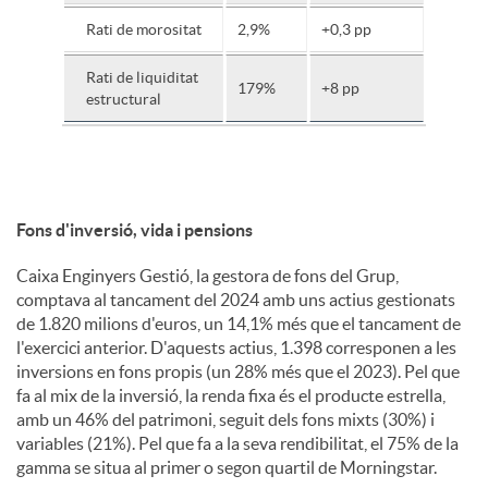
Rati de morositat
2,9%
+0,3 pp
Rati de liquiditat
179%
+8 pp
estructural
Fons d'inversió, vida i pensions
Caixa Enginyers Gestió, la gestora de fons del Grup,
comptava al tancament del 2024 amb uns actius gestionats
de 1.820 milions d'euros, un 14,1% més que el tancament de
l'exercici anterior. D'aquests actius, 1.398 corresponen a les
inversions en fons propis (un 28% més que el 2023). Pel que
fa al mix de la inversió, la renda fixa és el producte estrella,
amb un 46% del patrimoni, seguit dels fons mixts (30%) i
variables (21%). Pel que fa a la seva rendibilitat, el 75% de la
gamma se situa al primer o segon quartil de Morningstar.