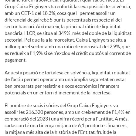
Grup Caixa Enginyers ha enfortit la seva posició de solvència,
amb un CET-1 del 18,3%, cosa que li permet assolir un
diferencial de gairebé 5 punts percentuals respecte al del
sector bancari. Així mateix, la principal ràtio de liquiditat
bancària, l'LCR, se situa al 349%, més del doble de la liquiditat
sectorial. Pel que fa a la morositat, Caixa Enginyers se situa
millor que el sector amb una ràtio de morositat del 2,9%, que
es redueix a l'1,9% si se n'exclou el crèdit dubtós al corrent de
pagament.
Aquesta posició de fortalesa en solvència, liquiditat i qualitat
de l'actiu permet operar amb una àmplia seguretat en estar
ben preparats per resistir els xocs econòmics i financers
potencials en un entorn d'increment de la incertesa.
El nombre de socis i sòcies del Grup Caixa Enginyers va
assolir les 216.320 persones, amb un creixement de l'1,4% en
comparació del 2023 i una xifra rècord per a l'Entitat. A més,
cadascun té una tinença mitjana de 6,1 productes financers,
la mitjana més alta de la història de l'Entitat, fruit de la