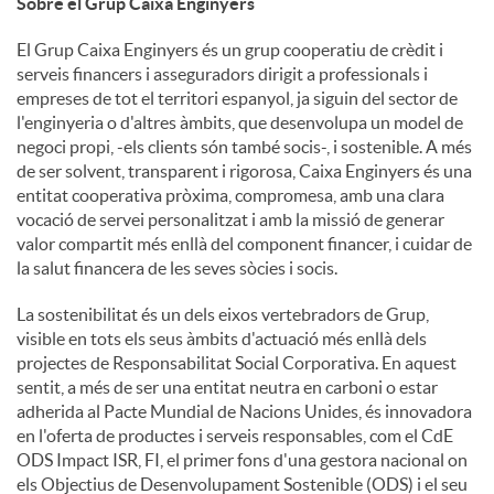
Sobre el Grup Caixa Enginyers
El Grup Caixa Enginyers és un grup cooperatiu de crèdit i
serveis financers i asseguradors dirigit a professionals i
empreses de tot el territori espanyol, ja siguin del sector de
l'enginyeria o d'altres àmbits, que desenvolupa un model de
negoci propi, -els clients són també socis-, i sostenible. A més
de ser solvent, transparent i rigorosa, Caixa Enginyers és una
entitat cooperativa pròxima, compromesa, amb una clara
vocació de servei personalitzat i amb la missió de generar
valor compartit més enllà del component financer, i cuidar de
la salut financera de les seves sòcies i socis.
La sostenibilitat és un dels eixos vertebradors de Grup,
visible en tots els seus àmbits d'actuació més enllà dels
projectes de Responsabilitat Social Corporativa. En aquest
sentit, a més de ser una entitat neutra en carboni o estar
adherida al Pacte Mundial de Nacions Unides, és innovadora
en l'oferta de productes i serveis responsables, com el CdE
ODS Impact ISR, FI, el primer fons d'una gestora nacional on
els Objectius de Desenvolupament Sostenible (ODS) i el seu