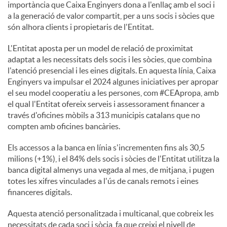
importància que Caixa Enginyers dona a l'enllaç amb el soci i
a la generació de valor compartit, per a uns socis i sòcies que
són alhora clients i propietaris de l'Entitat.
L'Entitat aposta per un model de relació de proximitat
adaptat a les necessitats dels socis i les sòcies, que combina
l'atenció presencial i les eines digitals. En aquesta línia, Caixa
Enginyers va impulsar el 2024 algunes iniciatives per apropar
el seu model cooperatiu a les persones, com #CEApropa, amb
el qual l'Entitat ofereix serveis i assessorament financer a
través d'oficines mòbils a 313 municipis catalans que no
compten amb oficines bancàries.
Els accessos a la banca en línia s'incrementen fins als 30,5
milions (+1%), i el 84% dels socis i sòcies de l'Entitat utilitza la
banca digital almenys una vegada al mes, de mitjana, i pugen
totes les xifres vinculades a l'ús de canals remots i eines
financeres digitals.
Aquesta atenció personalitzada i multicanal, que cobreix les
necessitats de cada soci i sòcia, fa que creixi el nivell de