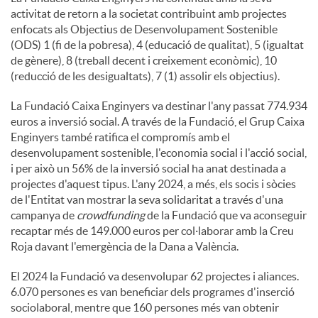
activitat de retorn a la societat contribuint amb projectes
enfocats als Objectius de Desenvolupament Sostenible
(ODS) 1 (fi de la pobresa), 4 (educació de qualitat), 5 (igualtat
de gènere), 8 (treball decent i creixement econòmic), 10
(reducció de les desigualtats), 7 (1) assolir els objectius).
La Fundació Caixa Enginyers va destinar l'any passat 774.934
euros a inversió social. A través de la Fundació, el Grup Caixa
Enginyers també ratifica el compromís amb el
desenvolupament sostenible, l'economia social i l'acció social,
i per això un 56% de la inversió social ha anat destinada a
projectes d'aquest tipus. L'any 2024, a més, els socis i sòcies
de l'Entitat van mostrar la seva solidaritat a través d'una
campanya de
crowdfunding
de la Fundació que va aconseguir
recaptar més de 149.000 euros per col·laborar amb la Creu
Roja davant l'emergència de la Dana a València.
El 2024 la Fundació va desenvolupar 62 projectes i aliances.
6.070 persones es van beneficiar dels programes d'inserció
sociolaboral, mentre que 160 persones més van obtenir