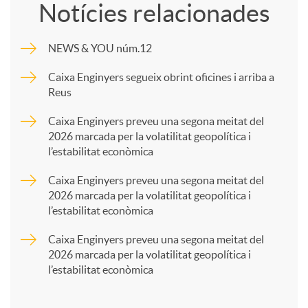
Notícies relacionades
m
NEWS & YOU núm.12
p
Caixa Enginyers segueix obrint oficines i arriba a
Reus
a
Caixa Enginyers preveu una segona meitat del
2026 marcada per la volatilitat geopolítica i
l’estabilitat econòmica
r
Caixa Enginyers preveu una segona meitat del
2026 marcada per la volatilitat geopolítica i
t
l’estabilitat econòmica
Caixa Enginyers preveu una segona meitat del
i
2026 marcada per la volatilitat geopolítica i
l’estabilitat econòmica
r