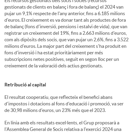
Els recursos gestionats dels socis i sòcies (recursos
gestionats de clients en balanç i fora de balanç) el 2024 van
pujar un 9,1% respecte de l'any anterior, fins a 6.185 milions
d'euros. El creixement es va donar tant als productes de fora
de balanç (fons d'inversió, pensions i estalvi de vida), que van
registrar un creixement del 19%, fins a 2.663 milions d'euros,
com als dipòsits dels socis, que van pujar un 2,6%, fins a 3.522
milions d'euros. La major part del creixement s'ha produït en
fons d'inversió i ha estat prioritàriament per més
subscripcions netes positives, seguit en segon lloc per un
creixement de la valoració dels actius gestionats.
Retribució al capital
El resultat cooperatiu, que reflecteix el benefici abans
d'impostos i dotacions al fons d'educació i promoció, va ser
de 30,98 milions d'euros, un 23% més que el 2023.
En línia amb els resultats excel·lents, el Grup proposarà a
l'Assemblea General de Socis relativa a l'exercici 2024 una