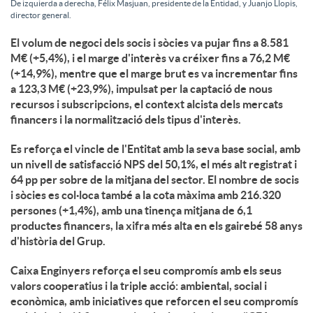
De izquierda a derecha, Félix Masjuan, presidente de la Entidad, y Juanjo Llopis,
director general.
u
El volum de negoci dels socis i sòcies va pujar fins a 8.581
M€ (+5,4%), i el marge d'interès va créixer fins a 76,2 M€
(+14,9%), mentre que el marge brut es va incrementar fins
t
a 123,3 M€ (+23,9%), impulsat per la captació de nous
recursos i subscripcions, el context alcista dels mercats
s
financers i la normalització dels tipus d'interès.
Es reforça el vincle de l'Entitat amb la seva base social, amb
un nivell de satisfacció NPS del 50,1%, el més alt registrat i
64 pp per sobre de la mitjana del sector. El nombre de socis
i sòcies es col·loca també a la cota màxima amb 216.320
persones (+1,4%), amb una tinença mitjana de 6,1
productes financers, la xifra més alta en els gairebé 58 anys
d'història del Grup.
Caixa Enginyers reforça el seu compromís amb els seus
valors cooperatius i la triple acció: ambiental, social i
econòmica, amb iniciatives que reforcen el seu compromís