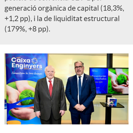
generació orgànica de capital (18,3%,
c
+1,2 pp), i la de liquiditat estructural
(179%, +8 pp).
o
n
t
i
n
g