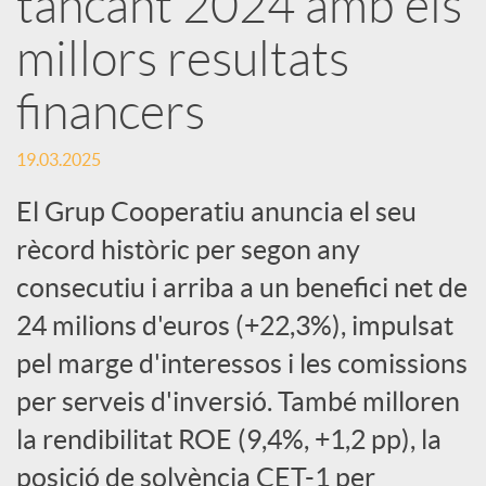
tancant 2024 amb els
millors resultats
c
financers
a
19.03.2025
d
El Grup Cooperatiu anuncia el seu
rècord històric per segon any
o
consecutiu i arriba a un benefici net de
24 milions d'euros (+22,3%), impulsat
r
pel marge d'interessos i les comissions
d
per serveis d'inversió. També milloren
la rendibilitat ROE (9,4%, +1,2 pp), la
e
posició de solvència CET-1 per