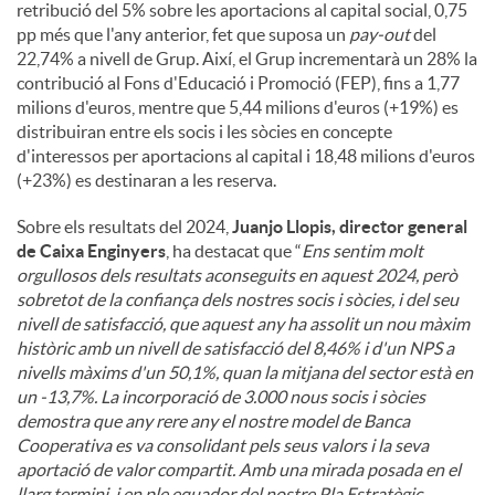
retribució del 5% sobre les aportacions al capital social, 0,75
pp més que l'any anterior, fet que suposa un
pay-out
del
22,74% a nivell de Grup. Així, el Grup incrementarà un 28% la
contribució al Fons d'Educació i Promoció (FEP), fins a 1,77
milions d'euros, mentre que 5,44 milions d'euros (+19%) es
distribuiran entre els socis i les sòcies en concepte
d'interessos per aportacions al capital i 18,48 milions d'euros
(+23%) es destinaran a les reserva.
Sobre els resultats del 2024,
Juanjo Llopis, director general
de Caixa Enginyers
, ha destacat que “
Ens sentim molt
orgullosos dels resultats aconseguits en aquest 2024, però
sobretot de la confiança dels nostres socis i sòcies, i del seu
nivell de satisfacció, que aquest any ha assolit un nou màxim
històric amb un nivell de satisfacció del 8,46% i d'un NPS a
nivells màxims d'un 50,1%, quan la mitjana del sector està en
un -13,7%. La incorporació de 3.000 nous socis i sòcies
demostra que any rere any el nostre model de Banca
Cooperativa es va consolidant pels seus valors i la seva
aportació de valor compartit. Amb una mirada posada en el
llarg termini, i en ple equador del nostre Pla Estratègic