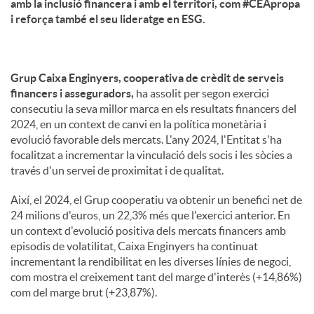
amb la inclusió financera i amb el territori, com #CEApropa
i reforça també el seu lideratge en ESG.
Grup Caixa Enginyers, cooperativa de crèdit de serveis
financers i asseguradors,
ha assolit per segon exercici
consecutiu la seva millor marca en els resultats financers del
2024, en un context de canvi en la política monetària i
evolució favorable dels mercats. L'any 2024, l'Entitat s'ha
focalitzat a incrementar la vinculació dels socis i les sòcies a
través d'un servei de proximitat i de qualitat.
Així, el 2024, el Grup cooperatiu va obtenir un benefici net de
24 milions d'euros, un 22,3% més que l'exercici anterior. En
un context d'evolució positiva dels mercats financers amb
episodis de volatilitat, Caixa Enginyers ha continuat
incrementant la rendibilitat en les diverses línies de negoci,
com mostra el creixement tant del marge d'interès (+14,86%)
com del marge brut (+23,87%).