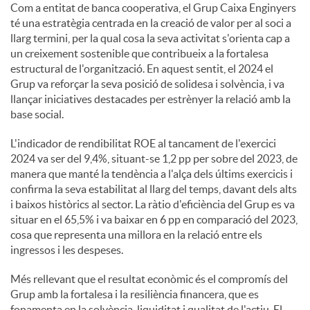
Com a entitat de banca cooperativa, el Grup Caixa Enginyers
té una estratègia centrada en la creació de valor per al soci a
llarg termini, per la qual cosa la seva activitat s'orienta cap a
un creixement sostenible que contribueix a la fortalesa
estructural de l'organització. En aquest sentit, el 2024 el
Grup va reforçar la seva posició de solidesa i solvència, i va
llançar iniciatives destacades per estrènyer la relació amb la
base social.
L'indicador de rendibilitat ROE al tancament de l'exercici
2024 va ser del 9,4%, situant-se 1,2 pp per sobre del 2023, de
manera que manté la tendència a l'alça dels últims exercicis i
confirma la seva estabilitat al llarg del temps, davant dels alts
i baixos històrics al sector. La ràtio d'eficiència del Grup es va
situar en el 65,5% i va baixar en 6 pp en comparació del 2023,
cosa que representa una millora en la relació entre els
ingressos i les despeses.
Més rellevant que el resultat econòmic és el compromís del
Grup amb la fortalesa i la resiliència financera, que es
fonamenta en la solvència, liquiditat i qualitat de l'actiu. El