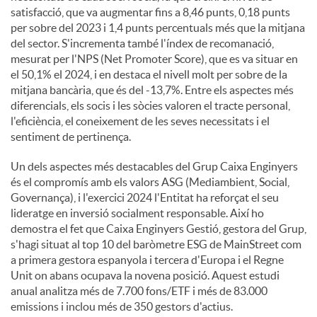
satisfacció, que va augmentar fins a 8,46 punts, 0,18 punts
per sobre del 2023 i 1,4 punts percentuals més que la mitjana
del sector. S'incrementa també l'índex de recomanació,
mesurat per l'NPS (Net Promoter Score), que es va situar en
el 50,1% el 2024, i en destaca el nivell molt per sobre de la
mitjana bancària, que és del -13,7%. Entre els aspectes més
diferencials, els socis i les sòcies valoren el tracte personal,
l'eficiència, el coneixement de les seves necessitats i el
sentiment de pertinença.
Un dels aspectes més destacables del Grup Caixa Enginyers
és el compromís amb els valors ASG (Mediambient, Social,
Governança), i l'exercici 2024 l'Entitat ha reforçat el seu
lideratge en inversió socialment responsable. Així ho
demostra el fet que Caixa Enginyers Gestió, gestora del Grup,
s'hagi situat al top 10 del baròmetre ESG de MainStreet com
a primera gestora espanyola i tercera d'Europa i el Regne
Unit on abans ocupava la novena posició. Aquest estudi
anual analitza més de 7.700 fons/ETF i més de 83.000
emissions i inclou més de 350 gestors d'actius.