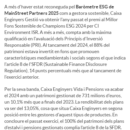
A més d'haver estat reconeguda pel
Baròmetre ESG de
MainStreet Partners 2025
com a gestora sostenible, Caixa
Enginyers Gestió va obtenir l'any passat el premi al Millor
Fons Sostenible de Champions ESG 2024 per CI
Environment ISR. A més a més, compta amb la màxima
qualificació en l'avaluació dels Principis d'Inversió
Responsable (PRI). Al tancament del 2024, el 88% del
patrimoni estava invertit en fons que promouen
característiques mediambientals i socials segons el que indica
l'article 8 de l'SFDR (Sustainable Finance Disclosure
Regulation), 14 punts percentuals més que al tancament de
l'exercici anterior.
Per la seva banda, Caixa Enginyers Vida i Pensions va acabar
el 2024 amb un patrimoni gestionat de 731 milions d'euros,
un 10,1% més que a finals del 2023. La rendibilitat dels plans
va ser del 13,05%, cosa que situa Caixa Enginyers en segona
posició entre les gestores d'aquest tipus de productes. En
concloure el passat exercici, el 100% del patrimoni dels plans
d’estalvi i pensions gestionats complia l’article 8 de la SFDR.