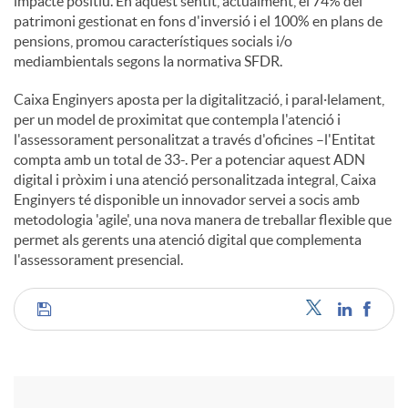
impacte positiu. En aquest sentit, actualment, el 74% del
patrimoni gestionat en fons d'inversió i el 100% en plans de
pensions, promou característiques socials i/o
mediambientals segons la normativa SFDR.
Caixa Enginyers aposta per la digitalització, i paral·lelament,
per un model de proximitat que contempla l'atenció i
l'assessorament personalitzat a través d'oficines –l'Entitat
compta amb un total de 33-. Per a potenciar aquest ADN
digital i pròxim i una atenció personalitzada integral, Caixa
Enginyers té disponible un innovador servei a socis amb
metodologia 'agile', una nova manera de treballar flexible que
permet als gerents una atenció digital que complementa
l'assessorament presencial.
C
o