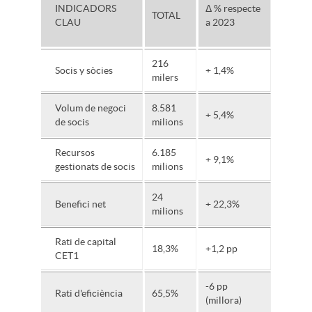
INDICADORS
Δ % respecte
TOTAL
CLAU
a 2023
216
Socis y sòcies
+ 1,4%
milers
Volum de negoci
8.581
+ 5,4%
de socis
milions
Recursos
6.185
+ 9,1%
gestionats de socis
milions
24
Benefici net
+ 22,3%
milions
Rati de capital
18,3%
+1,2 pp
CET1
-6 pp
Rati d'eficiència
65,5%
(millora)