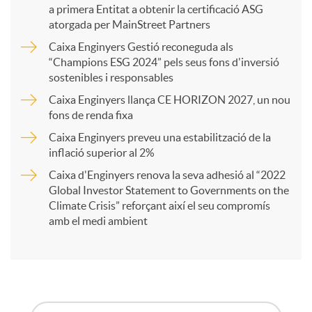
a primera Entitat a obtenir la certificació ASG
p
atorgada per MainStreet Partners
Caixa Enginyers Gestió reconeguda als
a
“Champions ESG 2024” pels seus fons d'inversió
sostenibles i responsables
Caixa Enginyers llança CE HORIZON 2027, un nou
r
fons de renda fixa
Caixa Enginyers preveu una estabilització de la
t
inflació superior al 2%
Caixa d'Enginyers renova la seva adhesió al “2022
i
Global Investor Statement to Governments on the
Climate Crisis” reforçant així el seu compromís
amb el medi ambient
r
a