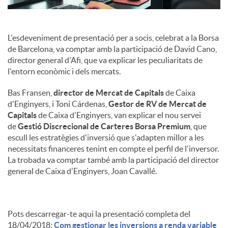
c
L'esdeveniment de presentació per a socis, celebrat a la Borsa
de Barcelona, va comptar amb la participació de David Cano,
o
director general d'Afi, que va explicar les peculiaritats de
l'entorn econòmic i dels mercats.
n
Bas Fransen,
director de Mercat de Capitals
de Caixa
d'Enginyers, i Toni Cárdenas,
Gestor de RV de Mercat de
Capitals
de Caixa d'Enginyers, van explicar el nou servei
t
de
Gestió Discrecional de Carteres Borsa Premium
, que
escull les estratègies d'inversió que s'adapten millor a les
necessitats financeres tenint en compte el perfil de l'inversor.
i
La trobada va comptar també amb la participació del director
general de Caixa d'Enginyers, Joan Cavallé.
n
Pots descarregar-te aqui la presentació completa del
g
18/04/2018:
Com gestionar les inversions a renda variable