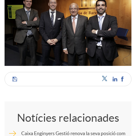
C
o
Notícies relacionades
m
Caixa Enginyers Gestió renova la seva posició com