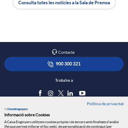
Consulta totes les notícies a la Sala de Premsa
X
A
B
a
p
o
r
l
t
Contacte
x
i
ó
900 300 321
e
c
n
Troba'ns a
s
a
s
Política de privacitat
Blog
S
Informació sobre Cookies
c
a
Tauler d'anuncis
A Caixa Enginyers utilitzem cookies pròpies i de tercers amb finalitats d'anàlisi
Política de cookies
(fet que permet millorar el lloc web), de personalització de contingut (per