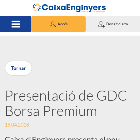
Salta al contingut principal
Accés
Dona't d'alta
P
Tornar
u
Presentació de GDC
b
Borsa Premium
l
19.04.2018
i
Caixa d'Enginyers presenta el nou