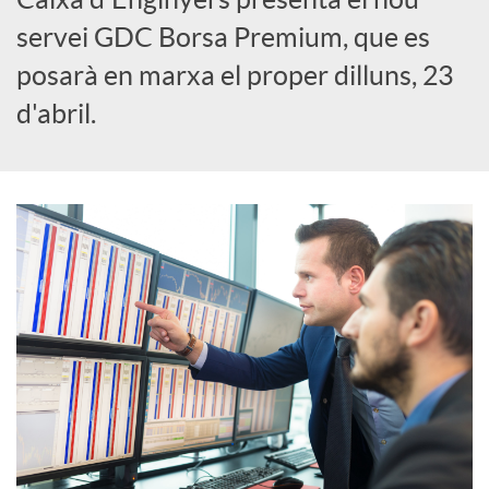
servei GDC Borsa Premium, que es
c
posarà en marxa el proper dilluns, 23
d'abril.
a
d
o
r
d
e