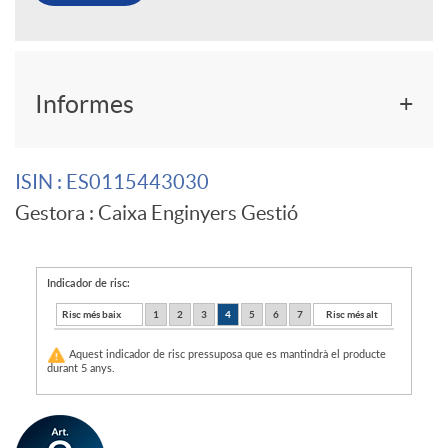
r
F
Informes
B
o
o
ISIN
: ES0115443030
Gestora
: Caixa Enginyers Gestió
n
l
d
Indicador de risc:
s
Risc més baix
1
2
3
4
5
6
7
Risc més alt
o
Aquest indicador de risc pressuposa que es mantindrà el producte
a
durant 5 anys.
d
E