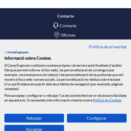
r
a
o
s
é
f
Contacte
i
t
Contacte
a
i
Oficines
m
ó
Política de privacitat
n
Troba'ns a
c
Informació sobre Cookies
e
n
Blog
A Caixa Enginyers utilitzem cookies pròpies i de tercers amb finalitats d'anàlisi
i
(fet que permet millorar el lloc web), de personalització de contingut (per
h
Social Room
exemple, recomanacions de vídeos) i de personalització de la publicitat que se't
mostra a llocs web i xarxes socials. La personalització es realitza sobre la base
r
v
d'un perfil elaborat a partir dels teus hàbits de navegació (per exemple, pàgines
d
Tablón de anuncios
visitades).
a
Seguretat Online
Pots acceptar, configurar o rebutjar l'ús de cookies fent servir els botons facilitats
B
o
en aquest avís. Si necessites més informació visita la nostra
Política de Cookies
.
a
s
Descarrega-la ara
o
l
Rebutjar
Configurar
Banca MOBILE
d
Acceptar