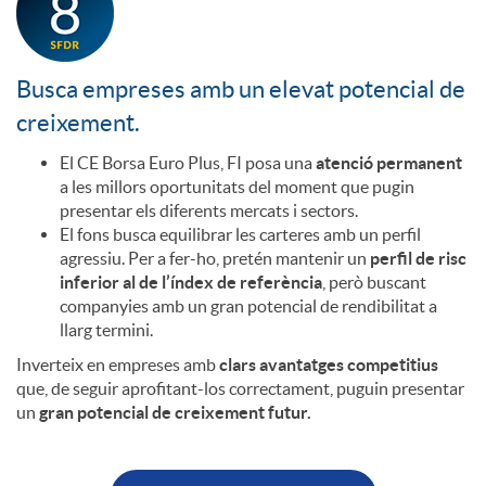
e
u
Busca empreses amb un elevat potencial de
i
r
creixement.
El CE Borsa Euro Plus, FI posa una
atenció permanent
n
o
a les millors oportunitats del moment que pugin
presentar els diferents mercats i sectors.
v
El fons busca equilibrar les carteres amb un perfil
P
agressiu. Per a fer-ho, pretén mantenir un
perfil de risc
inferior al de l’índex de referència
, però buscant
e
companyies amb un gran potencial de rendibilitat a
l
llarg termini.
Inverteix en empreses amb
clars avantatges competitius
r
que, de seguir aprofitant-los correctament, puguin presentar
u
un
gran potencial de creixement futur.
s
s