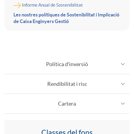
a
s
Informe Anual de Sostenibilitat
n
Les nostres polítiques de Sostenibilitat i Implicació
d
a
de Caixa Enginyers Gestió
t
i
E
F
e
r
u
Política d'inversió
o
n
i
r
Rendibilitat i risc
n
i
g
o
Cartera
d
d
i
P
o
o
A
Classes del fons