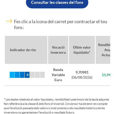
Consultar les classes del fons
i
Fes clic a la icona del carret per contractar el teu
ó
fons:
n
Rendibilit
Vocació
Últim valor
Indicador de risc
Any
inversora
liquidatiu*
d
Actual*
Renda
e
9,70981
Variable
11,94%
(06/08/2026)
Euro
t
*
Les dades relatives al valor liquidatiu, rendibilitat i patrimoni de la taula adjunta
a
fan referència a la classe A dels fons d'inversió. L'inversor ha de tenir en compte
que l'evolució passada dels valors o instruments o els resultats històrics de les
inversions no garanteixen l'evolució o resultats futurs.