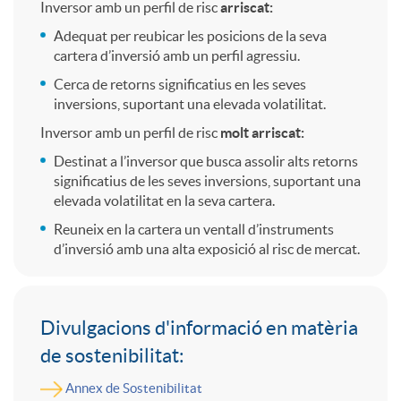
A
i
e
Inversor amb un perfil de risc
arriscat:
Adequat per reubicar les posicions de la seva
q
cartera d’inversió amb un perfil agressiu.
d
l
Cerca de retorns significatius en les seves
u
inversions, suportant una elevada volatilitat.
a
C
Inversor amb un perfil de risc
molt arriscat:
i
Destinat a l’inversor que busca assolir alts retorns
d
I
significatius de les seves inversions, suportant una
elevada volatilitat en la seva cartera.
e
Reuneix en la cartera un ventall d’instruments
e
B
d’inversió amb una alta exposició al risc de mercat.
n
o
s
C
Divulgacions d'informació en matèria
v
l
de sostenibilitat:
o
Annex de Sostenibilitat