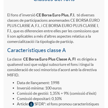
d
C
l
d
S
p
o
l
El fons d'inversió
CE Borsa Euro Plus, F.I.
té diverses
u
classes de participacions anomenades CE BORSA EURO
e
o
l
PLUS CLASSE A, F.I., i CE BORSA EURO PLUS CLASSE I,
?
a
F.I., que es diferencien entre elles per les comissions que
s
li son aplicables a més d'altres aspectes relatius a la
i
s
i
comercialització i la tipologia de partícip.
A
s
?
Característiques classe A
n
t
c
r
e
La classe
CE Borsa Euro Plus
Classe A, FI
es dirigeix a
qualsevol soci que vulgui subscriure el fons i tingui la
v
consideració de soci minorista d'acord amb la directiva
e
a
r
s
MIFID.
Data de llançament: 1998
e
n
c
Inversió mínima: 100 euros
i
b
Comissió de gestió: 1,35% + 9% (comissió d'èxit)
Comissió depositari: 0,10%
r
i
i
Article
SFDR*: el fons promou característiques