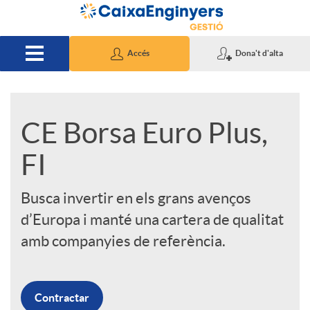
Salta al contingut principal
Accés
Dona't d'alta
S
CE Borsa Euro Plus,
FI
l
Busca invertir en els grans avenços
i
d’Europa i manté una cartera de qualitat
amb companyies de referència.
d
e
Contractar