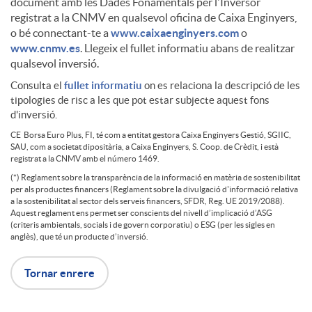
e
s
document amb les Dades Fonamentals per l'Inversor
registrat a la CNMV en qualsevol oficina de Caixa Enginyers,
i
s
o bé connectant-te a
www.caixaenginyers.com
o
w
c
www.cnmv.es
. Llegeix el fullet informatiu abans de realitzar
qualsevol inversió.
c
C
l
Consulta el
fullet informatiu
on es relaciona la descripció de les
tipologies de risc a les que pot estar subjecte aquest fons
D
a
a
d'inversió.
a
CE Borsa Euro Plus, FI, té com a entitat gestora Caixa Enginyers Gestió, SGIIC,
i
SAU, com a societat dipositària, a Caixa Enginyers, S. Coop. de Crèdit, i està
c
r
registrat a la CNMV amb el número 1469.
i
(*) Reglament sobre la transparència de la informació en matèria de sostenibilitat
per als productes financers (Reglament sobre la divulgació d'informació relativa
s
i
c
a la sostenibilitat al sector dels serveis financers, SFDR, Reg. UE 2019/2088).
Aquest reglament ens permet ser conscients del nivell d’implicació d’ASG
m
(criteris ambientals, socials i de govern corporatiu) o ESG (per les sigles en
c
anglès), que té un producte d’inversió.
o
o
e
Tornar enrere
l
b
n
l