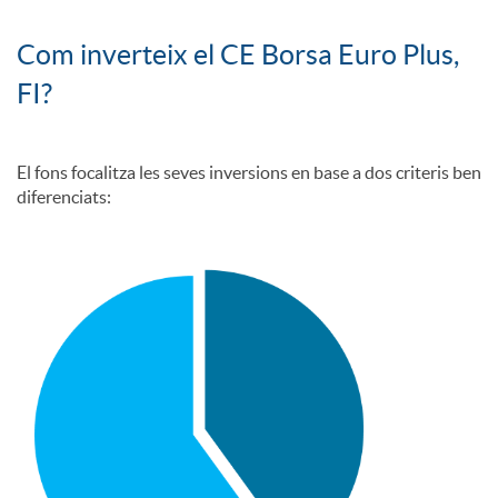
l
Com inverteix el CE Borsa Euro Plus,
A
¿
FI?
l
p
C
e
El fons focalitza les seves inversions en base a dos criteris ben
diferenciats:
l
ó
i
m
c
o
a
i