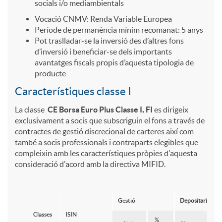
e
o
socials i/o mediambientals
s
b
Vocació CNMV: Renda Variable Europea
o
s
l
Període de permanència mínim recomanat: 5 anys
Pot traslladar-se la inversió des d’altres fons
i
i
d’inversió i beneficiar-se dels importants
n
g
s
avantatges fiscals propis d’aquesta tipologia de
producte
ó
l
s
a
a
Característiques classe I
La classe
CE Borsa Euro Plus
Classe I, FI
es dirigeix
n
i
a
exclusivament a socis que subscriguin el fons a través de
d
e
contractes de gestió discrecional de carteres així com
d
també a socis professionals i contraparts elegibles que
d
n
o
u
compleixin amb les característiques pròpies d'aquesta
consideració d'acord amb la directiva MIFID.
e
a
i
y
r
Gestió
Depositaria
t
d
d
Classes
ISIN
%