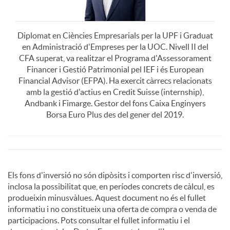
e
r
o
s
Diplomat en Ciències Empresarials per la UPF i Graduat
en Administració d'Empreses per la UOC. Nivell II del
o
r
CFA superat, va realitzar el Programa d'Assessorament
g
Financer i Gestió Patrimonial pel IEF i és European
Financial Advisor (EFPA). Ha exercit càrrecs relacionats
P
C
amb la gestió d'actius en Credit Suisse (internship),
a
Andbank i Fimarge. Gestor del fons Caixa Enginyers
Borsa Euro Plus des del gener del 2019.
l
a
d
A
u
r
o
D
Els fons d'inversió no són dipòsits i comporten risc d'inversió,
p
s
l
inclosa la possibilitat que, en períodes concrets de càlcul, es
n
i
produeixin minusvàlues. Aquest document no és el fullet
informatiu i no constitueix una oferta de compra o venda de
l
e
participacions. Pots consultar el fullet informatiu i el