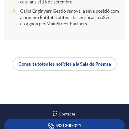
catalans el 16 de setembre
t
Caixa Enginyers Gestió renova la seva posició com
a primera Entitat a obtenir la certificació ASG
i
atorgada per MainStreet Partners
r
a
Consulta totes les notícies a la Sala de Premsa
A
B
X
p
o
a
l
t
Contacte
r
i
ó
900 300 321