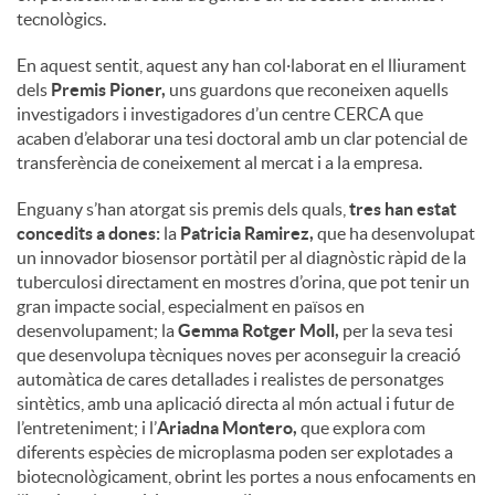
tecnològics.
u
En aquest sentit, aquest any han col·laborat en el lliurament
dels
Premis Pioner,
uns guardons que reconeixen aquells
investigadors i investigadores d’un centre CERCA que
t
acaben d’elaborar una tesi doctoral amb un clar potencial de
transferència de coneixement al mercat i a la empresa.
s
Enguany s’han atorgat sis premis dels quals,
tres han estat
concedits a dones:
la
Patricia Ramirez,
que ha desenvolupat
un innovador biosensor portàtil per al diagnòstic ràpid de la
tuberculosi directament en mostres d’orina, que pot tenir un
gran impacte social, especialment en països en
desenvolupament; la
Gemma Rotger Moll,
per la seva tesi
que desenvolupa tècniques noves per aconseguir la creació
automàtica de cares detallades i realistes de personatges
sintètics, amb una aplicació directa al món actual i futur de
l’entreteniment; i l’
Ariadna Montero,
que explora com
diferents espècies de microplasma poden ser explotades a
biotecnològicament, obrint les portes a nous enfocaments en