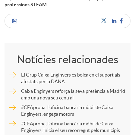
professions STEAM.
C
o
Notícies relacionades
m
El Grup Caixa Enginyers es bolca en el suport als
afectats per la DANA
p
Caixa Enginyers reforça la seva presència a Madrid
amb una nova seu central
a
#CEApropa, l'oficina bancària mòbil de Caixa
Enginyers, engega motors
r
#CEApropa, l'oficina bancària mòbil de Caixa
Enginyers, inicia el seu recorregut pels municipis