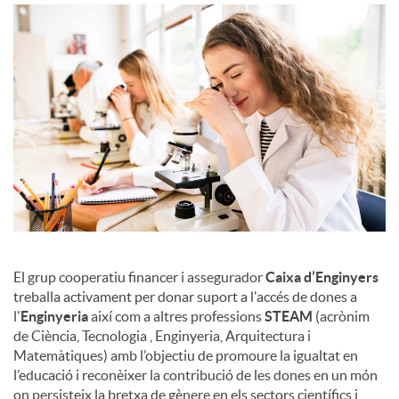
c
o
n
t
i
El grup cooperatiu financer i assegurador
Caixa d’Enginyers
treballa activament per donar suport a l'accés de dones a
l'
Enginyeria
així com a altres professions
STEAM
(acrònim
n
de Ciència, Tecnologia , Enginyeria, Arquitectura i
Matemàtiques) amb l’objectiu de promoure la igualtat en
l’educació i reconèixer la contribució de les dones en un món
g
on persisteix la bretxa de gènere en els sectors científics i