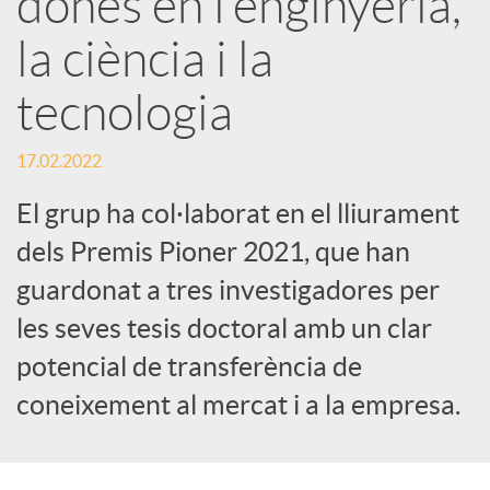
dones en l’enginyeria,
la ciència i la
c
tecnologia
a
17.02.2022
d
El grup ha col·laborat en el lliurament
dels Premis Pioner 2021, que han
o
guardonat a tres investigadores per
les seves tesis doctoral amb un clar
r
potencial de transferència de
d
coneixement al mercat i a la empresa.
e