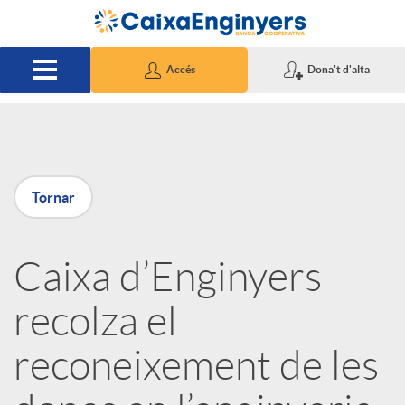
Salta al contingut principal
Accés
Dona't d'alta
P
Tornar
u
Caixa d’Enginyers
b
recolza el
l
reconeixement de les
i