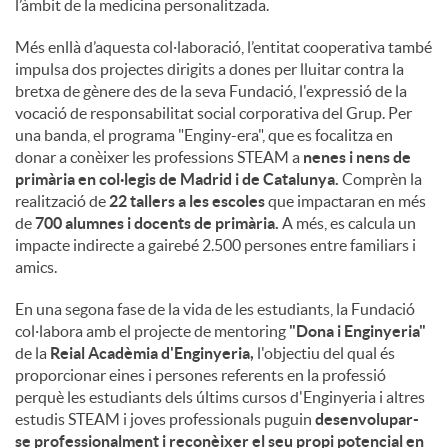
l’àmbit de la medicina personalitzada.
Més enllà d’aquesta col·laboració, l’entitat cooperativa també
impulsa dos projectes dirigits a dones per lluitar contra la
bretxa de gènere des de la seva Fundació, l'expressió de la
vocació de responsabilitat social corporativa del Grup. Per
una banda, el programa "Enginy-era", que es focalitza en
donar a conèixer les professions STEAM a
nenes i nens de
primària en col·legis de Madrid i de Catalunya.
Comprèn la
realització de
22 tallers a les escoles
que impactaran en més
de
700 alumnes i docents de primària.
A més, es calcula un
impacte indirecte a gairebé 2.500 persones entre familiars i
amics.
En una segona fase de la vida de les estudiants, la Fundació
col·labora amb el projecte de mentoring
"Dona i Enginyeria"
de la
Reial Acadèmia d'Enginyeria,
l'objectiu del qual és
proporcionar eines i persones referents en la professió
perquè les estudiants dels últims cursos d'Enginyeria i altres
estudis STEAM i joves professionals puguin
desenvolupar-
se professionalment i reconèixer el seu propi potencial en