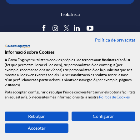
x
c
n
Troba'ns a
e
a
s
Política de privacitat
Blog
s
Informació sobre Cookies
c
a
Tauler d'anuncis
A Caixa Enginyers utilitzem cookies pròpies i de tercers amb finalitats d'anàlisi
Política de cookies
S
(fet que permet millorar el lloc web), de personalització de contingut (per
Avís legal
exemple, recomanacions de vídeos) i de personalització de la publicitat que se't
i
l
mostra a llocs web i xarxes socials. La personalització es realitza sobre la base
Seguretat Online
d'un perfil elaborat a partir dels teus hàbits de navegació (per exemple, pàgines
Privacitat
o
visitades).
Canal denúncies
Pots acceptar, configurar o rebutjar l'ús de cookies fent servir els botons facilitats
o
a
en aquest avís. Si necessites més informació visita la nostra
Política de Cookies
.
c
Descarrega-la ara
n
d
Rebutjar
Configurar
Banca MOBILE
i
Acceptar
© Caixa Enginyers 2026
s
e