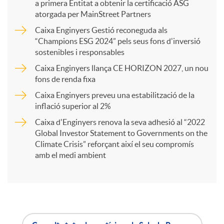
a primera Entitat a obtenir la certificació ASG
p
atorgada per MainStreet Partners
u
Caixa Enginyers Gestió reconeguda als
a
“Champions ESG 2024” pels seus fons d'inversió
sostenibles i responsables
t
Caixa Enginyers llança CE HORIZON 2027, un nou
r
fons de renda fixa
s
Caixa Enginyers preveu una estabilització de la
t
inflació superior al 2%
Caixa d'Enginyers renova la seva adhesió al “2022
i
Global Investor Statement to Governments on the
Climate Crisis” reforçant així el seu compromís
amb el medi ambient
r
a