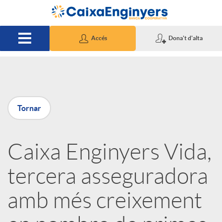
Salta al contingut principal
Accés
Dona't d'alta
P
Tornar
u
Caixa Enginyers Vida,
b
tercera asseguradora
l
amb més creixement
i