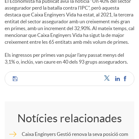
El Economista ha publicat avui la notícia “Un 40% del sector
assegurador perd la batalla contra l’IPC”, però aquesta
c
destaca que Caixa Enginyers Vida ha estat, al 2021, la tercera
entitat del sector assegurador amb un creixement més gran
en primes, amb un increment del 32,90%. Al mateix temps, cal
o
mencionar que Caixa Enginyers Vida ha sigut la de major
creixement entre les 65 entitats amb més volum de primes.
n
Els ingressos per primes van pujar l’any passat menys del
3,1% o, inclús, van caure en 40 dels 93 grups asseguradors.
t
C
i
o
n
Notícies relacionades
m
g
Caixa Enginyers Gestió renova la seva posició com