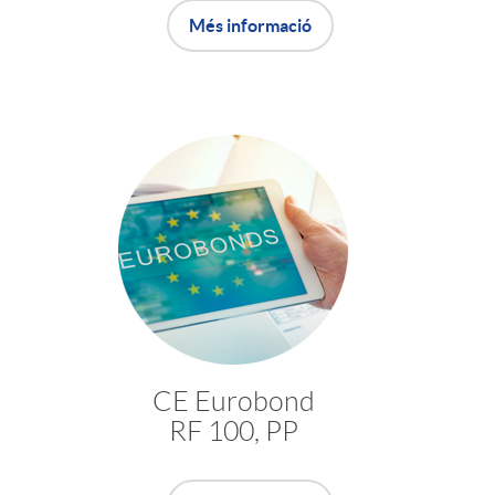
Més informació
c
a
d
o
r
d
CE Eurobond
RF 100, PP
e