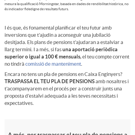
a
r
s
mesura la qualificació Morningstar, basada en dades de rendibilitat històrica, no
a
és indicador fidedigne de resultats futurs.
r
P
P
p
I és que, és fonamental planificar el teu futur amb
inversions que t'ajudin a aconseguir una jubilació
l
P
desitjada. Els plans de pensions t'ajudaran a estalviar a
e
e
llarg termini. I a més, si fas
una aportació periòdica
superior o igual a 100 € mensuals,
el teu compte corrent
a
n
no tindrà
comissió de manteniment
.
n
Encara no tens un pla de pensions en Caixa Enginyers?
m
TRASPASSA EL TEU PLA DE PENSIONS
amb nosaltres i
s
s
t'acompanyarem en el procés per a construir junts una
e
proposta d'estalvi adequada a les teves necessitats i
i
expectatives.
i
v
o
o
A més, per traspassar el teu pla de pensions a