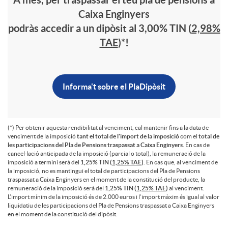
a
n
n
Caixa Enginyers
podràs accedir a un dipòsit al 3,00% TIN (
2,98%
a
e
TAE
)*!
e
p
s
s
Informa't sobre el PlaDipòsit
o
2
2
r
(*) Per obtenir aquesta rendibilitat al venciment, cal mantenir fins a la data de
0
venciment de la imposició
tant el total de l'import de la imposició
com el
total de
0
les participacions del Pla de Pensions traspassat a Caixa Enginyers
. En cas de
cancel·lació anticipada de la imposició (parcial o total), la remuneració de la
t
imposició a termini serà del
1,25% TIN (
1,25% TAE
).
En cas que, al venciment de
2
la imposició, no es mantingui el total de participacions del Pla de Pensions
2
traspassat a Caixa Enginyers en el moment de la constitució del producte, la
remuneració de la imposició serà del
1,25% TIN (
1,25% TAE
)
al venciment.
a
L’import mínim de la imposició és de 2.000 euros i l’import màxim és igual al valor
6
liquidatiu de les participacions del Pla de Pensions traspassat a Caixa Enginyers
3
en el moment de la constitució del dipòsit.