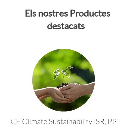
c
Els nostres Productes
i
destacats
ó
P
u
b
l
CE Climate Sustainability ISR, PP
i