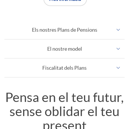
u
t
Els nostres Plans de Pensions
C
s
El nostre model
a
Fiscalitat dels Plans
r
a
T
Pensa en el teu futur,
c
sense oblidar el teu
í
present
t