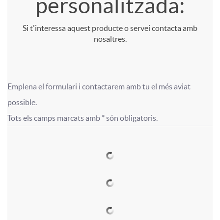
personalitzada:
l
t
o
Si t'interessa aquest producte o servei contacta amb
nosaltres.
i
u
r
c
l
m
Emplena el formulari i contactarem amb tu el més aviat 
F
F
possible.

a
o
a
Tots els camps marcats amb * són obligatoris.
o
o
c
f
c
r
r
i
o
i
m
m
o
r
ó