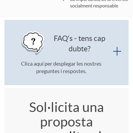
2
socialment responsable
0
M
FAQ's - tens cap
dubte?
á
Clica aquí per desplegar les nostres
s
preguntes i respostes.
i
A
Sol·licita una
T
n
proposta
p
i
f