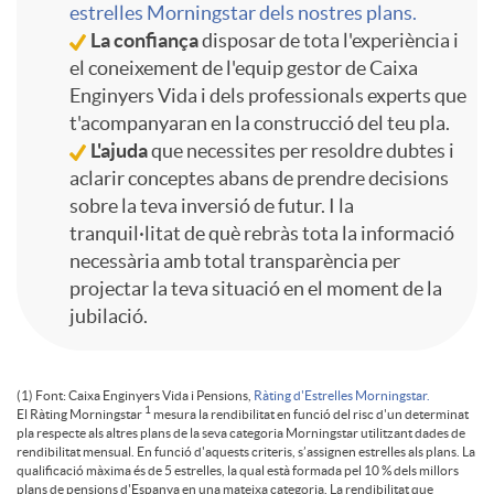
o
r
estrelles Morningstar dels nostres plans.
e
i
e
o
La confiança
disposar de tota l'experiència i
n
el coneixement de l'equip gestor de Caixa
a
n
d
r
Enginyers Vida i dels professionals experts que
c
t'acompanyaran en la construcció del teu pla.
f
s
L'ajuda
que necessites per resoldre dubtes i
é
a
P
a
aclarir conceptes abans de prendre decisions
sobre la teva inversió de futur. I la
i
p
r
d
l
tranquil·litat de què rebràs tota la informació
m
necessària amb total transparència per
g
a
projectar la teva situació en el moment de la
i
e
a
p
jubilació.
u
s
c
n
s
a
(1) Font: Caixa Enginyers Vida i Pensions,
Ràting d'Estrelles Morningstar.
1
El Ràting Morningstar
mesura la rendibilitat en funció del risc d'un determinat
r
a
pla respecte als altres plans de la seva categoria Morningstar utilitzant dades de
o
e
ñ
rendibilitat mensual. En funció d'aquests criteris, s’assignen estrelles als plans. La
qualificació màxima és de 5 estrelles, la qual està formada pel 10 % dels millors
plans de pensions d'Espanya en una mateixa categoria. La rendibilitat que