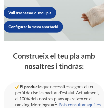
i
c
i
Vull traspassar el meu pla
B
e
i
d
Configurar la meva aportació
B
o
s
o
o
o
t
g
n
h
I
Construeix el teu pla amb
t
ó
nosaltres i tindràs:
o
s
e
n
ó
n
s
a
a
t
El producte
que necessites segons el teu
C
perfil de risc i capacitat d'estalvi. Actualment,
T
g
n
d
r
el 100% dels nostres plans apareixen en el
1
ranking Morningstar
.
Pots consultar aquí les