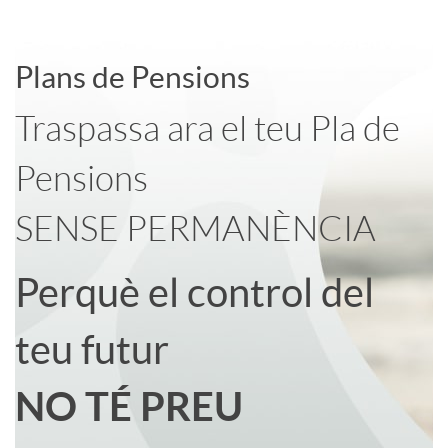
a
Plans de Pensions
d
A
C
Traspassa ara el teu Pla de
o
p
o
Pensions
r
l
n
SENSE PERMANÈNCIA
d
i
t
Perquè el control del
e
c
e
teu futur
NO TÉ PREU
r
a
n