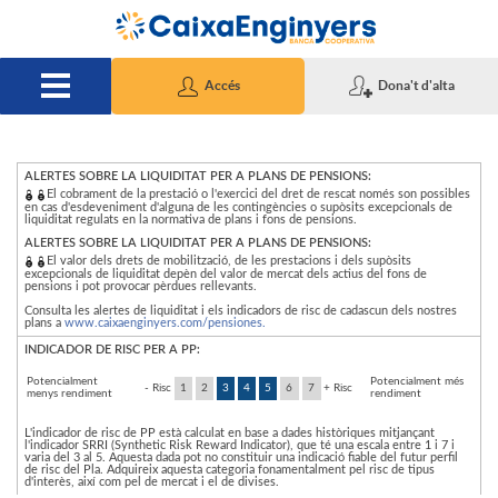
Salta al contingut principal
Accés
Dona't d'alta
I
ALERTES SOBRE LA LIQUIDITAT PER A PLANS DE PENSIONS:
El cobrament de la prestació o l'exercici del dret de rescat només son possibles
en cas d'esdeveniment d'alguna de les contingències o supòsits excepcionals de
liquiditat regulats en la normativa de plans i fons de pensions.
n
ALERTES SOBRE LA LIQUIDITAT PER A PLANS DE PENSIONS:
El valor dels drets de mobilització, de les prestacions i dels supòsits
excepcionals de liquiditat depèn del valor de mercat dels actius del fons de
pensions i pot provocar pèrdues rellevants.
d
Consulta les alertes de liquiditat i els indicadors de risc de cadascun dels nostres
plans a
www.caixaenginyers.com/pensiones.
INDICADOR DE RISC PER A PP:
i
Potencialment
Potencialment més
- Risc
1
2
3
4
5
6
7
+ Risc
menys rendiment
rendiment
L'indicador de risc de PP està calculat en base a dades històriques mitjançant
c
l'indicador SRRI (Synthetic Risk Reward Indicator), que té una escala entre 1 i 7 i
varia del 3 al 5. Aquesta dada pot no constituir una indicació fiable del futur perfil
de risc del Pla. Adquireix aquesta categoria fonamentalment pel risc de tipus
d'interès, així com pel de mercat i el de divises.