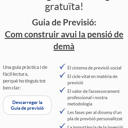
i
a
gratuïta!
i
4
s
s
l
Guia de Previsió:
d
.
2
Com construir avui la pensió de
i
v
demà
a
5
ó
i
d
Una guia pràctica i de
El sistema de previsió social
n
a
fàcil lectura,
El cicle vital en matèria de
perquè ho tinguis tot
e
previsió
2
ben clar:
r
El valor de l’assessorament
professional i nostra
s
Descarregar la
metodologia
0
Guia de previsió
Les fases per al disseny d’un
pla de previsió personalitzat
La importància de la inversió