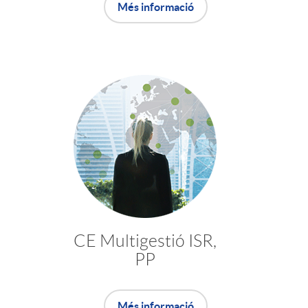
Més informació
c
o
n
t
i
CE Multigestió ISR,
n
PP
g
Més informació