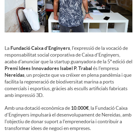
u
t
La
Fundació Caixa d'Enginyers
, l'expressió de la vocació de
s
responsabilitat social corporativa de Caixa d'Enginyers,
acaba d'anunciar que la startup guanyadora de la 5ª edició del
Premi Idees Innovadores Isabel P. Trabal
és l'empresa
Nereidas
, un projecte que va créixer en plena pandèmia i que
facilita la regeneració de biodiversitat marina a ports
comercials i esportius, gràcies als esculls artificials fabricats
amb impressió 3D.
Amb una dotació econòmica de
10.000€
, la Fundació Caixa
d'Enginyers impulsarà el desenvolupament de Nereidas, amb
l'objectiu de donar suport a l'emprenedoria i contribuir a
transformar idees de negoci en empreses.