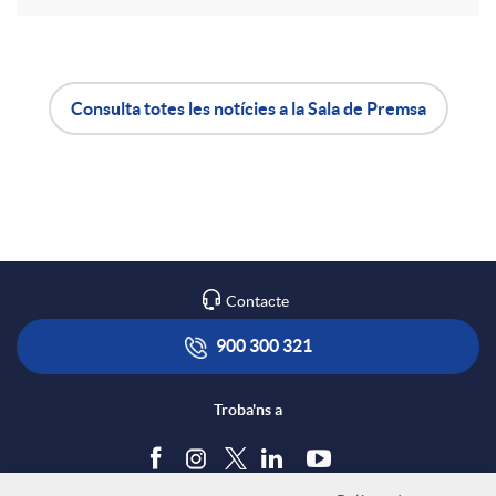
r
a
Consulta totes les notícies a la Sala de Premsa
A
B
X
p
o
a
l
t
Contacte
r
i
ó
900 300 321
x
c
n
Troba'ns a
e
a
s