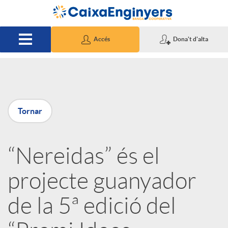
Salta al contingut principal
Accés
Dona't d'alta
P
Tornar
u
“Nereidas” és el
b
projecte guanyador
l
de la 5ª edició del
i