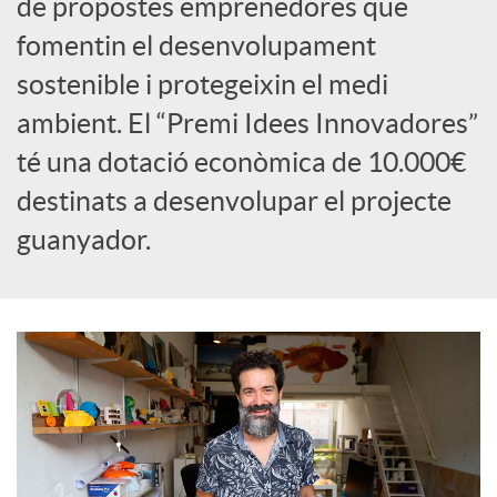
de propostes emprenedores que
fomentin el desenvolupament
c
sostenible i protegeixin el medi
o
ambient. El “Premi Idees Innovadores”
té una dotació econòmica de 10.000€
n
destinats a desenvolupar el projecte
guanyador.
t
i
n
g