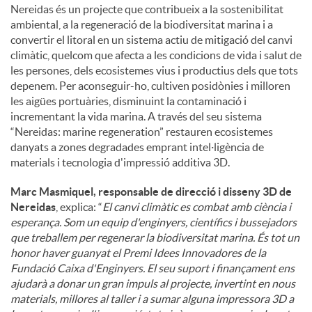
Nereidas és un projecte que contribueix a la sostenibilitat
ambiental, a la regeneració de la biodiversitat marina i a
convertir el litoral en un sistema actiu de mitigació del canvi
climàtic, quelcom que afecta a les condicions de vida i salut de
les persones, dels ecosistemes vius i productius dels que tots
depenem. Per aconseguir-ho, cultiven posidònies i milloren
les aigües portuàries, disminuint la contaminació i
incrementant la vida marina. A través del seu sistema
“Nereidas: marine regeneration” restauren ecosistemes
danyats a zones degradades emprant intel·ligència de
materials i tecnologia d'impressió additiva 3D.
Marc Masmiquel, responsable de direcció i disseny 3D de
Nereidas
, explica: “
El canvi climàtic es combat amb ciència i
esperança. Som un equip d'enginyers, científics i bussejadors
que treballem per regenerar la biodiversitat marina. És tot un
honor haver guanyat el Premi Idees Innovadores de la
Fundació Caixa d'Enginyers. El seu suport i finançament ens
ajudarà a donar un gran impuls al projecte, invertint en nous
materials, millores al taller i a sumar alguna impressora 3D a