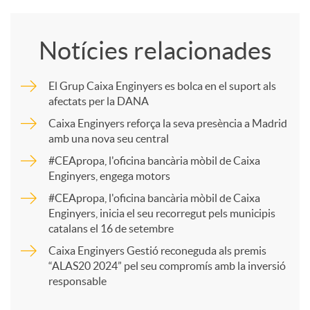
o
Notícies relacionades
m
El Grup Caixa Enginyers es bolca en el suport als
afectats per la DANA
p
Caixa Enginyers reforça la seva presència a Madrid
amb una nova seu central
a
#CEApropa, l'oficina bancària mòbil de Caixa
Enginyers, engega motors
r
#CEApropa, l'oficina bancària mòbil de Caixa
Enginyers, inicia el seu recorregut pels municipis
catalans el 16 de setembre
t
Caixa Enginyers Gestió reconeguda als premis
“ALAS20 2024” pel seu compromís amb la inversió
i
responsable