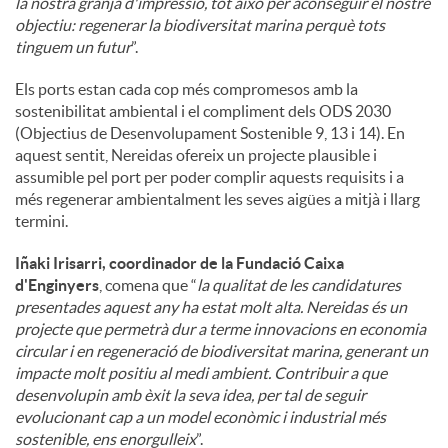
la nostra granja d'impressió, tot això per aconseguir el nostre
objectiu: regenerar la biodiversitat marina perquè tots
tinguem un futur
”.
Els ports estan cada cop més compromesos amb la
sostenibilitat ambiental i el compliment dels ODS 2030
(Objectius de Desenvolupament Sostenible 9, 13 i 14). En
aquest sentit, Nereidas ofereix un projecte plausible i
assumible pel port per poder complir aquests requisits i a
més regenerar ambientalment les seves aigües a mitjà i llarg
termini.
Iñaki Irisarri, coordinador de la Fundació Caixa
d'Enginyers
, comena que “
la qualitat de les candidatures
presentades aquest any ha estat molt alta. Nereidas és un
projecte que permetrà dur a terme innovacions en economia
circular i en regeneració de biodiversitat marina, generant un
impacte molt positiu al medi ambient. Contribuir a que
desenvolupin amb èxit la seva idea, per tal de seguir
evolucionant cap a un model econòmic i industrial més
sostenible, ens enorgulleix
”.