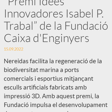
“Premi Idees
Innovadores Isabel P.
c
Trabal” de la Fundació
a
Caixa d'Enginyers
d
15.09.2022
o
Nereidas facilita la regeneració de la
biodiversitat marina a ports
r
comercials i esportius mitjançant
esculls artificials fabricats amb
d
impressió 3D. Amb aquest premi, la
Fundació impulsa el desenvolupament
e