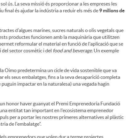
 sol ús. La seva missió és proporcionar a les empreses les
u final és ajudar la indústria a reduir els més de
9 milions de
ractes d'algues marines, sucres naturals o olis vegetals que
uests productes funcionen amb la maquinària que utilitzen
 permet reformular el material en funció de l'aplicació que se
 del sector cosmètic i del
food and beverage
. Un exemple
lla Oimo predetermina un cicle de vida sostenible que va
r els seus embalatges, fins a la seva desaparició completa
e puguin impactar en la naturalesa) una vegada hagin
s un honor haver guanyat el Premi Emprenedoria Fundació
'una entitat tan important en l'ecosistema emprenedor
ls per a portar les nostres primeres alternatives al plàstic
tria de l'embalatge”.
dels emprenedors que volen dur a terme projectes