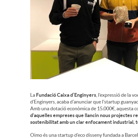
d
e
c
o
n
La
Fundació Caixa d’Enginyers
, l’expressió de la 
d’Enginyers, acaba d'anunciar que l’startup guanyado
Amb una dotació econòmica de 15.000€, aquesta c
t
d'aquelles empreses que llancin nous projectes rela
sostenibilitat amb un clar enfocament industrial, 
i
Oimo és una startup d’eco disseny fundada a Barc