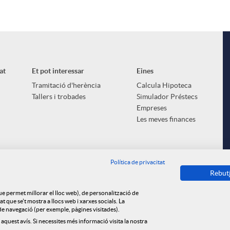
at
Et pot interessar
Eines
Tramitació d'herència
Calcula Hipoteca
Tallers i trobades
Simulador Préstecs
Empreses
Les meves finances
Política de privacitat
Rebut
que permet millorar el lloc web), de personalització de
 que se't mostra a llocs web i xarxes socials. La
s de navegació (per exemple, pàgines visitades).
 aquest avís. Si necessites més informació visita la nostra
ica de cookies
Privacitat
Avís legal
Tauler d'anuncis