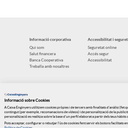
p
o
l
t
Informació corporativa
Accessibilitat i seguret
i
ó
Qui som
Seguretat online
Salut financera
Accés segur
Banca Cooperativa
Accessibilitat
c
n
Treballa amb nosaltres
a
s
Informació sobre Cookies
c
a
A Caixa Enginyers utilitzem cookies pròpies i de tercers amb finalitats d'anàlisi (fet 
contingut (per exemple, recomanacions de vídeos) i de personalització de la publicitat
personalització es realitza sobre la base d'un perfil elaborat a partir dels teus hàbit
i
l
Pots acceptar, configurar o rebutjar l'ús de cookies fent servir els botons facilitats en
Mapa web
Canal denúncies
ISO
Api Market
Polít
Política de Cookies
.