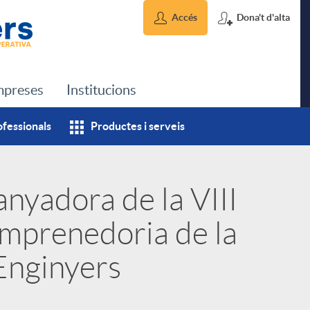
Accés
Dona't d'alta
preses
Institucions
ofessionals
Productes i serveis
anyadora de la VIII
Emprenedoria de la
Enginyers