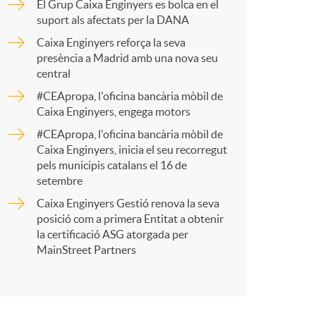
o
El Grup Caixa Enginyers es bolca en el
p
suport als afectats per la DANA
m
Caixa Enginyers reforça la seva
presència a Madrid amb una nova seu
a
central
a
#CEApropa, l'oficina bancària mòbil de
r
Caixa Enginyers, engega motors
#CEApropa, l'oficina bancària mòbil de
Caixa Enginyers, inicia el seu recorregut
t
pels municipis catalans el 16 de
setembre
Caixa Enginyers Gestió renova la seva
posició com a primera Entitat a obtenir
la certificació ASG atorgada per
r
MainStreet Partners
a