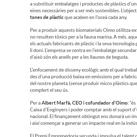
a substituir embalatges i productes de plàstics d'un
eines necessàries per a ser més sostenibles. L'objecti
n
tones de plàstic
que acaben en l'oceà cada any.
Per a produir aquests biomaterials Oimo utilitza ext
g
no resulten tòxics per a la fauna marina. A més, aq
els actuals fabricants de plàstic i la seva tecnologia
u
li doni. L'empresa se centra en l'embalatge secundari
d'això són els anells per a les llaunes de beguda.
t
L'enfocament de disseny ecològic amb el qual treba
des d'una producció baixa en emissions per a fabrica
del nostre planeta (sense produir micro plàstics qu
s
complert el seu ús.
Per a
Albert Marfà, CEO i cofundador d’Oimo
: “é
Caixa d'Enginyers i poder comptar amb el suport d
nacional. El finançament obtingut ens donarà un impu
i així començar a generar un impacte real en la indús
El Premi Emprenedoria secunda i impulsa el talent 