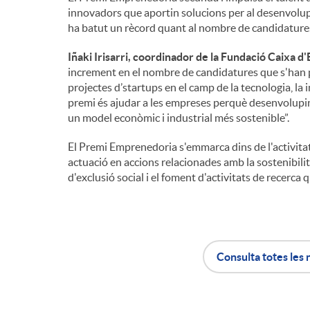
innovadors que aportin solucions per al desenvolup
ha batut un rècord quant al nombre de candidatures,
Iñaki Irisarri, coordinador de la Fundació Caixa d
increment en el nombre de candidatures que s'han 
projectes d’startups en el camp de la tecnologia, la 
premi és ajudar a les empreses perquè desenvolupin l
un model econòmic i industrial més sostenible”.
El Premi Emprenedoria s'emmarca dins de l'activitat
actuació en accions relacionades amb la sostenibilita
d'exclusió social i el foment d'activitats de recerca
Consulta totes les 
A
B