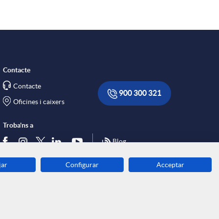
Contacte
Contacte
900 300 321
Oficines i caixers
Troba'ns a
Blog
jar
Configurar
Acceptar
Descarrega-la ara
Banca MOBILE
© Caixa Enginyers 2026