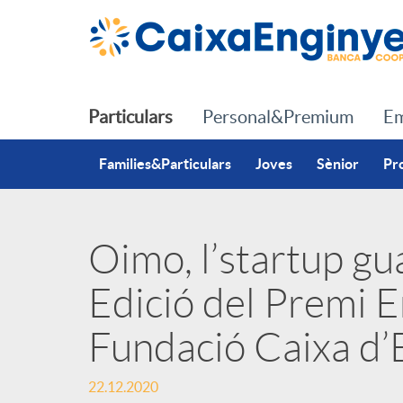
Salta al contingut principal
Particulars
Personal&Premium
Em
Families&Particulars
Joves
Sènior
Pr
Oimo, l’startup gu
P
Edició del Premi 
u
Fundació Caixa d’
b
22.12.2020