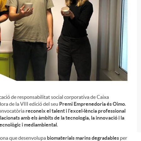
i
vocació de responsabilitat social corporativa de Caixa
ra de la VIII edició del seu
Premi Emprenedoria és Oimo
.
onvocatòria
reconeix el talent i l'excel·lència professional
cionats amb els àmbits de la tecnologia, la innovació i la
tecnològic i mediambiental
.
elona que desenvolupa
biomaterials marins degradables
per