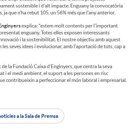
ament sostenible i d'alt impacte. Enguany la convocatòria
 ja que n’ha rebut 105, un 56% més que l'any anterior.
'Enginyers
explica: “estem molt contents per l'important
presentat enguany. Totes elles exposen interessants
innovació i la sostenibilitat. El nostre objectiu amb aquest
es seves idees i evolucionar, amb l'aportació de tots, cap a
i
 de la Fundació Caixa d'Enginyers, que centra la seva
t i el medi ambient, el suport a les persones en risc
 que contribueixin a perfeccionar el món laboral i empresarial.
l
notícies a la Sala de Premsa