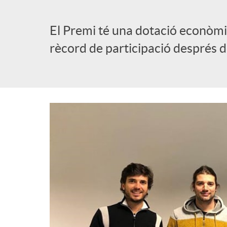
l
El Premi té una dotació econòmi
rècord de participació després 
i
c
a
d
o
r