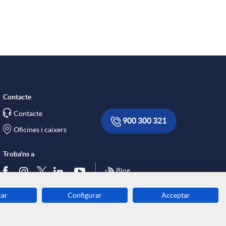
s
Contacte
Contacte
900 300 321
Oficines i caixers
Troba'ns a
Blog
jar
Configurar
Acceptar
Descarrega-la ara
Banca MOBILE