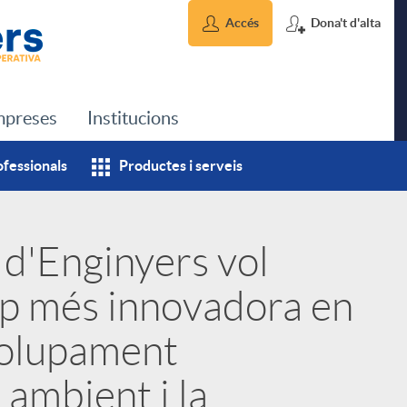
Accés
Dona't d'alta
preses
Institucions
ofessionals
Productes i serveis
 d'Enginyers vol
tup més innovadora en
volupament
 ambient i la