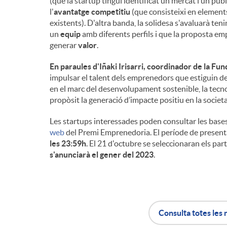
(que la startup tingui identificat un mercat i un públ
l'
avantatge competitiu
(que consisteixi en element
existents). D'altra banda, la solidesa s'avaluarà te
un
equip
amb diferents perfils i que la proposta emp
generar
valor
.
En paraules d'Iñaki Irisarri, coordinador de la Fu
impulsar el talent dels emprenedors que estiguin 
en el marc del desenvolupament sostenible, la tecnol
propòsit la generació d’impacte positiu en la societa
Les startups interessades poden consultar les bases 
web
del Premi Emprenedoria. El període de presenta
les 23:59h
. El 21 d'octubre se seleccionaran els par
s'anunciarà el gener del 2023
.
Consulta totes les 