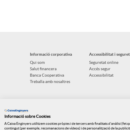
A
B
p
o
l
t
Informació corporativa
Accessibilitat i seguret
i
ó
Qui som
Seguretat online
Salut financera
Accés segur
Banca Cooperativa
Accessibilitat
c
n
Treballa amb nosaltres
a
s
Informació sobre Cookies
c
a
A Caixa Enginyers utilitzem cookies pròpies i de tercers amb finalitats d'anàlisi (fet 
contingut (per exemple, recomanacions de vídeos) i de personalització de la publicitat