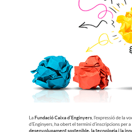
d
e
c
o
n
t
La
Fundació Caixa d’Enginyers
, l’expressió de la 
i
d’Enginyers, ha obert el termini d’inscripcions per 
desenvolupament sostenible, la tecnologia i la in