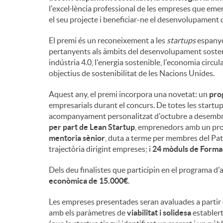
l'excel·lència professional de les empreses que emer
n
el seu projecte i beneficiar-ne el desenvolupament du
El premi és un reconeixement a les
startups
espanyol
g
pertanyents als àmbits del desenvolupament sostenibl
indústria 4.0, l'energia sostenible, l'economia circular
objectius de sostenibilitat de les Nacions Unides.
u
Aquest any, el premi incorpora una novetat: un
pro
empresarials durant el concurs. De totes les start
t
acompanyament personalitzat d'octubre a desemb
per part de Lean Startup
, emprenedors amb un pro
mentoria sènior
, duta a terme per membres del Pat
s
trajectòria dirigint empreses; i
24 mòduls de Forma
Dels deu finalistes que participin en el programa d'
econòmica de 15.000€
.
Les empreses presentades seran avaluades a partir 
amb els paràmetres de
viabilitat i solidesa
establert