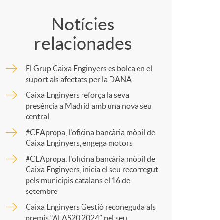
o
o
Notícies
m
relacionades
m
a
El Grup Caixa Enginyers es bolca en el
p
suport als afectats per la DANA
Caixa Enginyers reforça la seva
presència a Madrid amb una nova seu
a
central
#CEApropa, l'oficina bancària mòbil de
r
Caixa Enginyers, engega motors
#CEApropa, l'oficina bancària mòbil de
Caixa Enginyers, inicia el seu recorregut
t
pels municipis catalans el 16 de
setembre
Caixa Enginyers Gestió reconeguda als
premis “ALAS20 2024” pel seu