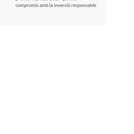
compromís amb la inversió responsable
r
a
X
a
r
x
e