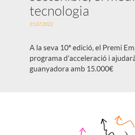
tecnologia
l
21.07.2022
i
A la seva 10ª edició, el Premi 
c
programa d'acceleració i ajudarà
guanyadora amb 15.000€
a
d
o
r