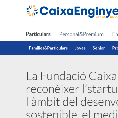
Salta al contingut principal
Particulars
Personal&Premium
Em
Families&Particulars
Joves
Sènior
Pr
La Fundació Caixa
P
reconèixer l’star
u
l'àmbit del desen
b
sostenible, el medi