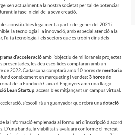
geixen actualment a la nostra societat per tal de potenciar
rant la fase inicial de la seva creació.
es constituïdes legalment a partir del gener del 2021 i
e, la tecnologia i la innovació, amb especial atenció a la
, l'alta tecnologia, i els sectors que es trobin dins dels
grama d'acceleració
amb l'objectiu de millorar els projectes
ups presentades, les deu escollides comptaran amb un
re de 2022. Cadascuna comptarà amb 10 hores de
mentoria
fund coneixement en màrqueting i vendes;
3 hores de
ronat de la Fundació Caixa d'Enginyers amb una llarga
ció Lean Startup
, accessibles mitjançant un campus virtual.
acceleració, s'escollirà un guanyador que rebrà una
dotació
de la informació emplenada al formulari d'inscripció d'acord
s. D'una banda, la viabilitat s'avaluarà conforme el mercat