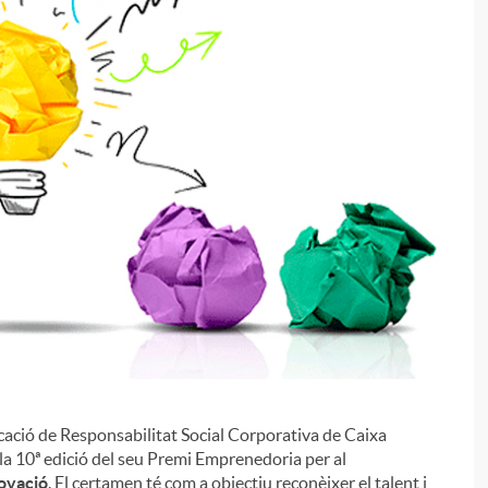
vocació de Responsabilitat Social Corporativa de Caixa
i
a la 10ª edició del seu Premi Emprenedoria per al
novació
. El certamen té com a objectiu reconèixer el talent i