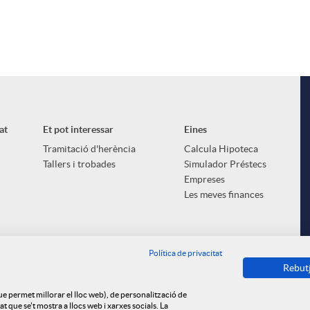
at
Et pot interessar
Eines
Tramitació d'herència
Calcula Hipoteca
Tallers i trobades
Simulador Préstecs
Empreses
Les meves finances
Política de privacitat
Rebut
que permet millorar el lloc web), de personalització de
 que se't mostra a llocs web i xarxes socials. La