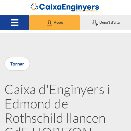
Salta al contingut principal
Accés
Dona't d'alta
P
Tornar
u
Caixa d'Enginyers i
b
Edmond de
l
Rothschild llancen
i