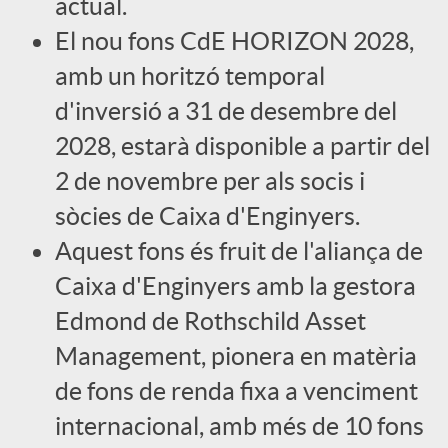
actual.
El nou fons CdE HORIZON 2028,
c
amb un horitzó temporal
o
d'inversió a 31 de desembre del
2028, estarà disponible a partir del
n
2 de novembre per als socis i
sòcies de Caixa d'Enginyers.
t
Aquest fons és fruit de l'aliança de
Caixa d'Enginyers amb la gestora
i
Edmond de Rothschild Asset
Management, pionera en matèria
n
de fons de renda fixa a venciment
internacional, amb més de 10 fons
g