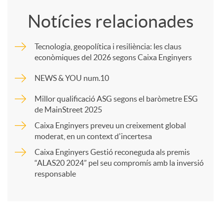
o
Notícies relacionades
m
Tecnologia, geopolítica i resiliència: les claus
econòmiques del 2026 segons Caixa Enginyers
p
NEWS & YOU num.10
a
Millor qualificació ASG segons el baròmetre ESG
de MainStreet 2025
r
Caixa Enginyers preveu un creixement global
moderat, en un context d'incertesa
Caixa Enginyers Gestió reconeguda als premis
t
“ALAS20 2024” pel seu compromís amb la inversió
responsable
i