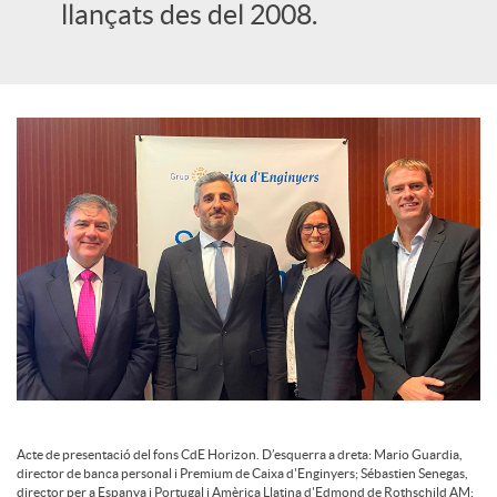
llançats des del 2008.
u
t
s
Acte de presentació del fons CdE Horizon. D’esquerra a dreta: Mario Guardia,
director de banca personal i Premium de Caixa d'Enginyers; Sébastien Senegas,
director per a Espanya i Portugal i Amèrica Llatina d'Edmond de Rothschild AM;