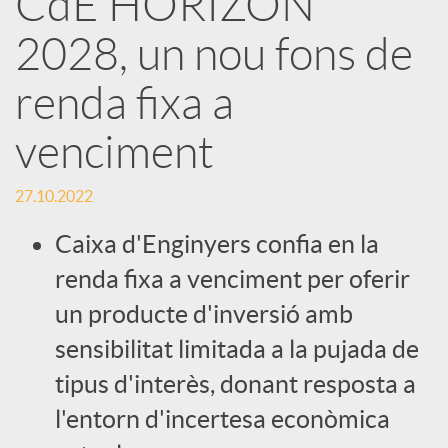
CdE HORIZON
2028, un nou fons de
c
renda fixa a
a
venciment
d
27.10.2022
o
Caixa d'Enginyers confia en la
renda fixa a venciment per oferir
r
un producte d'inversió amb
sensibilitat limitada a la pujada de
d
tipus d'interès, donant resposta a
l'entorn d'incertesa econòmica
e