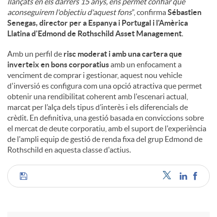
llançats en els darrers 15 anys, ens permet confiar que
aconseguirem l'objectiu d'aquest fons
”, confirma
Sébastien
Senegas, director per a Espanya i Portugal i l'Amèrica
Llatina d'Edmond de Rothschild Asset Management
.
Amb un perfil de
risc moderat i amb una cartera que
inverteix en bons corporatius
amb un enfocament a
venciment de comprar i gestionar, aquest nou vehicle
d'inversió es configura com una opció atractiva que permet
obtenir una rendibilitat coherent amb l'escenari actual,
marcat per l’alça dels tipus d’interès i els diferencials de
crèdit. En definitiva, una gestió basada en conviccions sobre
el mercat de deute corporatiu, amb el suport de l'experiència
de l'ampli equip de gestió de renda fixa del grup Edmond de
Rothschild en aquesta classe d'actius.
C