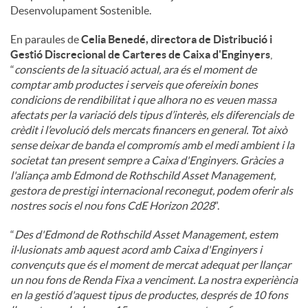
Desenvolupament Sostenible.
En paraules de
Celia Benedé, directora de Distribució i
Gestió Discrecional de Carteres de Caixa d'Enginyers
,
“
conscients de la situació actual, ara és el moment de
comptar amb productes i serveis que ofereixin bones
condicions de rendibilitat i que alhora no es veuen massa
afectats per la variació dels tipus d’interès, els diferencials de
crèdit i l’evolució dels mercats financers en general. Tot això
sense deixar de banda el compromís amb el medi ambient i la
societat tan present sempre a Caixa d'Enginyers. Gràcies a
l'aliança amb Edmond de Rothschild Asset Management,
gestora de prestigi internacional reconegut, podem oferir als
nostres socis el nou fons CdE Horizon 2028
”.
“
Des d'Edmond de Rothschild Asset Management, estem
il·lusionats amb aquest acord amb Caixa d'Enginyers i
convençuts que és el moment de mercat adequat per llançar
un nou fons de Renda Fixa a venciment. La nostra experiència
en la gestió d'aquest tipus de productes, després de 10 fons