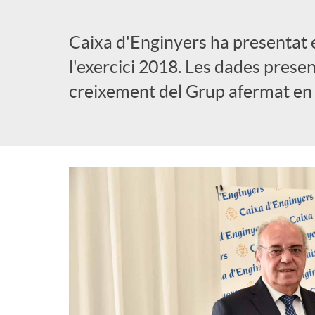
l
Caixa d'Enginyers ha presentat e
l'exercici 2018. Les dades prese
i
creixement del Grup afermat en 
c
a
d
o
r