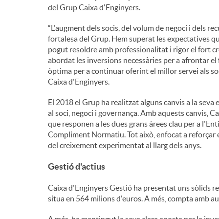
del Grup Caixa d'Enginyers.
“L'augment dels socis, del volum de negoci i dels re
fortalesa del Grup. Hem superat les expectatives qu
pogut resoldre amb professionalitat i rigor el fort 
abordat les inversions necessàries per a afrontar el
òptima per a continuar oferint el millor servei als s
Caixa d'Enginyers.
El 2018 el Grup ha realitzat alguns canvis a la seva 
al soci, negoci i governança. Amb aquests canvis, 
que responen a les dues grans àrees clau per a l'Enti
Compliment Normatiu. Tot això, enfocat a reforçar el
del creixement experimentat al llarg dels anys.
Gestió d'actius
Caixa d'Enginyers Gestió ha presentat uns sòlids re
situa en 564 milions d'euros. A més, compta amb aug
A més, ha mantingut la seva clara aposta per la inv