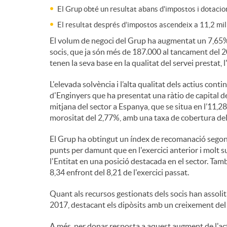
El Grup obté un resultat abans d'impostos i dotacio
n
El resultat després d’impostos ascendeix a 11,2 mi
El volum de negoci del Grup ha augmentat un 7,65%,
g
socis, que ja són més de 187.000 al tancament del 2
tenen la seva base en la qualitat del servei prestat,
u
L'elevada solvència i l’alta qualitat dels actius con
d'Enginyers que ha presentat una ràtio de capital de
mitjana del sector a Espanya, que se situa en l’11,2
t
morositat del 2,77%, amb una taxa de cobertura de
El Grup ha obtingut un índex de recomanació segon
s
punts per damunt que en l'exercici anterior i molt su
l'Entitat en una posició destacada en el sector. Tam
8,34 enfront del 8,21 de l'exercici passat.
Quant als recursos gestionats dels socis han assolit
2017, destacant els dipòsits amb un creixement del
A més, per donar resposta a aquest augment de l'act