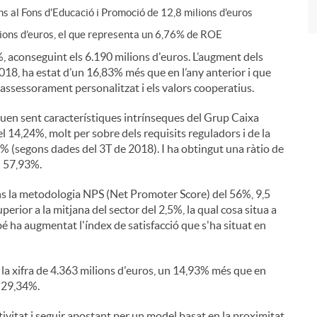
ns al Fons d'Educació i Promoció de 12,8 milions d'euros
lions d’euros, el que representa un 6,76% de ROE
 aconseguint els 6.190 milions d'euros. L’augment dels
018, ha estat d’un 16,83% més que en l’any anterior i que
 l'assessorament personalitzat i els valors cooperatius.
tinuen sent característiques intrínseques del Grup Caixa
l 14,24%, molt per sobre dels requisits reguladors i de la
8% (segons dades del 3T de 2018). I ha obtingut una ràtio de
l 57,93%.
s la metodologia NPS (Net Promoter Score) del 56%, 9,5
perior a la mitjana del sector del 2,5%, la qual cosa situa a
bé ha augmentat l'índex de satisfacció que s'ha situat en
 la xifra de 4.363 milions d'euros, un 14,93% més que en
 29,34%.
ivitat i seguir apostant per un model basat en la proximitat