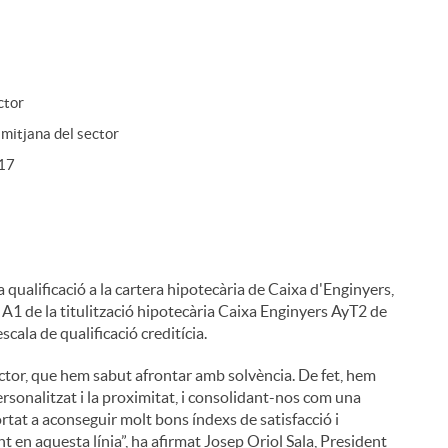
ctor
 mitjana del sector
017
 qualificació a la cartera hipotecària de Caixa d'Enginyers,
m A1 de la titulització hipotecària Caixa Enginyers AyT2 de
cala de qualificació creditícia.
ctor, que hem sabut afrontar amb solvència. De fet, hem
rsonalitzat i la proximitat, i consolidant-nos com una
ortat a aconseguir molt bons índexs de satisfacció i
 en aquesta línia”, ha afirmat Josep Oriol Sala, President