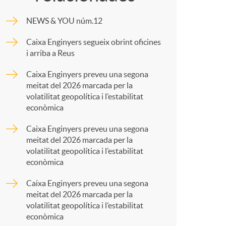
o
m
NEWS & YOU núm.12
m
p
Caixa Enginyers segueix obrint oficines
i arriba a Reus
a
a
Caixa Enginyers preveu una segona
meitat del 2026 marcada per la
r
volatilitat geopolítica i l’estabilitat
econòmica
t
Caixa Enginyers preveu una segona
meitat del 2026 marcada per la
volatilitat geopolítica i l’estabilitat
econòmica
Caixa Enginyers preveu una segona
r
meitat del 2026 marcada per la
volatilitat geopolítica i l’estabilitat
econòmica