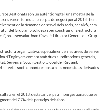
cursos gestionats són un autèntic repte i una mostra de la
e ens vàrem formular en el pla de negoci per al 2018 i hem
creixement de la demanda de servei dels socis, per això, hem
 futur del Grup amb solidesa i per construir una estructura
ocis”, ha assenyalat Joan Cavallé, Director General del Grup
estructura organitzativa, especialment en les àrees de servei
Caixa d'Enginyers compta amb dues subdireccions generals,
tat: Serveis al Soci, i Gestió Global del Risc amb
 servei al soci i donant resposta a les necessitats derivades
sultats en el 2018, destacant el patrimoni gestionat que se
ment del 7,7% dels partícips dels fons.
ersió socialment responsable, sent la segona gestora d'àmbit