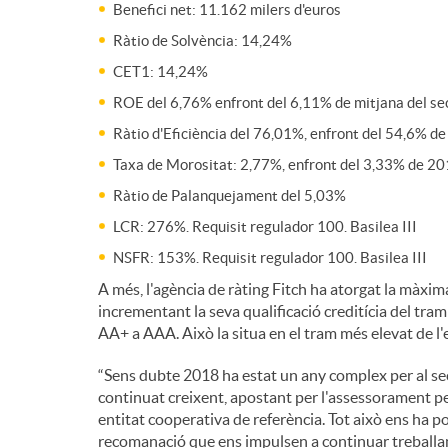
Benefici net: 11.162 milers d'euros
Ràtio de Solvència: 14,24%
CET1: 14,24%
ROE del 6,76% enfront del 6,11% de mitjana del se
Ràtio d'Eficiència del 76,01%, enfront del 54,6% de
Taxa de Morositat: 2,77%, enfront del 3,33% de 2
Ràtio de Palanquejament del 5,03%
LCR: 276%. Requisit regulador 100. Basilea III
NSFR: 153%. Requisit regulador 100. Basilea III
A més, l'agència de ràting Fitch ha atorgat la màxima
incrementant la seva qualificació creditícia del tra
AA+ a AAA. Això la situa en el tram més elevat de l'es
“Sens dubte 2018 ha estat un any complex per al se
continuat creixent, apostant per l'assessorament pe
entitat cooperativa de referència. Tot això ens ha p
recomanació que ens impulsen a continuar treballant