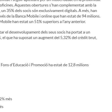
es oficines. Aquestes obertures s'han complementat amb la
t, un 35% dels socis són exclusivament digitals. A més, han
és de la Banca Mobile i online que han estat de 94 milions.
Mobile han estat un 51% superiors a l'any anterior.
tar el desenvolupament dels seus socis ha portat a un
, el que ha suposat un augment del 5,32% del crèdit brut,
i
l Fons d'Educació i Promoció ha estat de 12,8 milions
l
,32% més
més