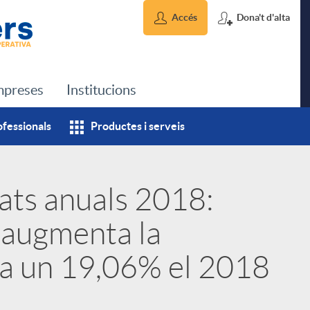
Accés
Dona't d'alta
preses
Institucions
ofessionals
Productes i serveis
ats anuals 2018:
 augmenta la
cia un 19,06% el 2018