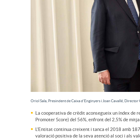
d
e
c
o
n
Oriol Sala, Presindent de Caixa d'Enginyers i Joan Cavallé, Director
t
La cooperativa de crèdit aconsegueix un índex de 
Promoter Score) del 56%, enfront del 2,5% de mitja
L'Entitat continua creixent i tanca el 2018 amb 187
i
valoració positiva de la seva atenció al soci i als v