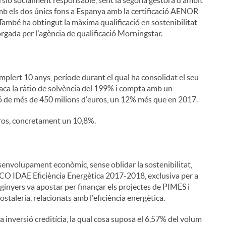
amb els dos únics fons a Espanya amb la certificació AENOR
mbé ha obtingut la màxima qualificació en sostenibilitat
gada per l'agència de qualificació Morningstar.
mplert 10 anys, període durant el qual ha consolidat el seu
taca la ràtio de solvència del 199% i compta amb un
sió de més de 450 milions d'euros, un 12% més que en 2017.
ros, concretament un 10,8%.
nvolupament econòmic, sense oblidar la sostenibilitat,
it ICO IDAE Eficiència Energètica 2017-2018, exclusiva per a
inyers va apostar per finançar els projectes de PIMES i
ostaleria, relacionats amb l'eficiència energètica.
la inversió creditícia, la qual cosa suposa el 6,57% del volum