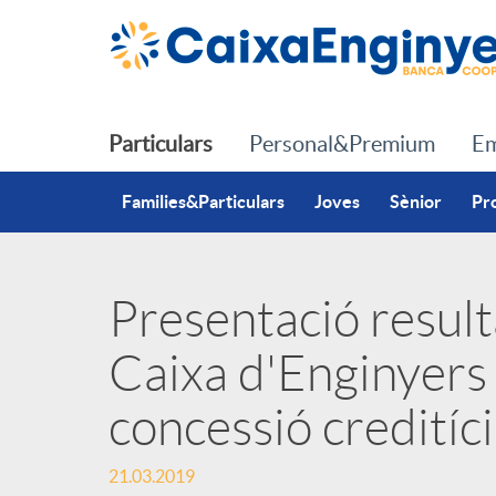
Salta al contingut principal
Particulars
Personal&Premium
Em
Families&Particulars
Joves
Sènior
Pr
Presentació result
P
Caixa d'Enginyers
u
concessió credití
b
21.03.2019