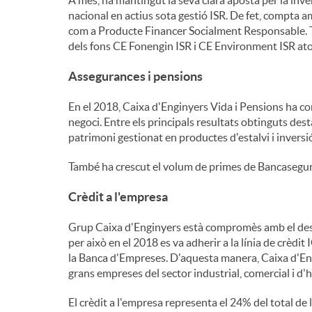
nacional en actius sota gestió ISR. De fet, compta 
com a Producte Financer Socialment Responsable. Ta
dels fons CE Fonengin ISR i CE Environment ISR ator
Assegurances i pensions
En el 2018, Caixa d'Enginyers Vida i Pensions ha co
negoci. Entre els principals resultats obtinguts des
patrimoni gestionat en productes d'estalvi i inver
També ha crescut el volum de primes de Bancasegu
Crèdit a l'empresa
Grup Caixa d'Enginyers està compromès amb el dese
per això en el 2018 es va adherir a la línia de crèd
la Banca d'Empreses. D'aquesta manera, Caixa d'Eng
grans empreses del sector industrial, comercial i d'h
El crèdit a l'empresa representa el 24% del total de 