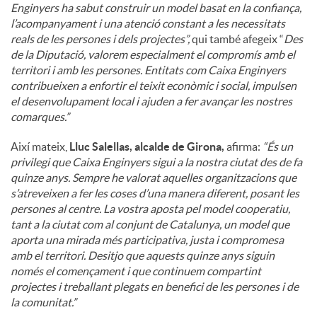
Enginyers ha sabut construir un model basat en la confiança,
l’acompanyament i una atenció constant a les necessitats
reals de les persones i dels projectes”,
qui també afegeix “
Des
de la Diputació, valorem especialment el compromís amb el
territori i amb les persones. Entitats com Caixa Enginyers
contribueixen a enfortir el teixit econòmic i social, impulsen
el desenvolupament local i ajuden a fer avançar les nostres
comarques.”
Així mateix,
Lluc Salellas, alcalde de Girona,
afirma:
“És un
privilegi que Caixa Enginyers sigui a la nostra ciutat des de fa
quinze anys. Sempre he valorat aquelles organitzacions que
s’atreveixen a fer les coses d’una manera diferent, posant les
persones al centre. La vostra aposta pel model cooperatiu,
tant a la ciutat com al conjunt de Catalunya, un model que
aporta una mirada més participativa, justa i compromesa
amb el territori. Desitjo que aquests quinze anys siguin
només el començament i que continuem compartint
projectes i treballant plegats en benefici de les persones i de
la comunitat.”