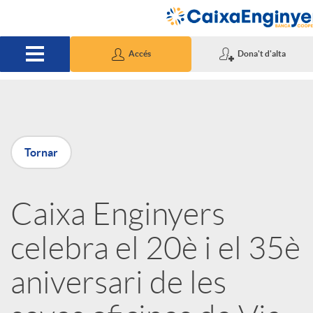
Salta al contingut principal
Accés
Dona't d'alta
P
Tornar
u
Caixa Enginyers
b
celebra el 20è i el 35è
l
aniversari de les
i