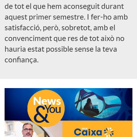
de tot el que hem aconseguit durant
o
aquest primer semestre. I fer-ho amb
c
satisfacció, però, sobretot, amb el
convenciment que res de tot això no
i
hauria estat possible sense la teva
confiança.
a
l
s