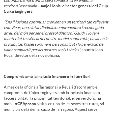
continua demostrant la seva solidesa i creixement al
territori”,
assenyala
Juanjo Llopis, director general del Grup
Caixa Enginyers
.
“Ens il·lusiona continuar creixent en un territori tan rellevant
com Reus, una ciutat dinàmica, emprenedora i reconeguda
arreu del món per ser el bressol d’Antoni Gaudí. Ho fem
mantenint l’essència del nostre model cooperatiu, basat en la
proximitat, l’assessorament personalitzat i la generació de
valor compartit per als nostres socis i sòcies",
apunta Joan
Roca, director de la nova oficina.
Compromís amb la inclusió financera i el territori
A més de la oficina a Tarragona i a Reus, i d’acord amb el
compromís de Caixa Enginyers amb la inclusió financera,
l’accessibilitat i la proximitat territorial, el servei d’oficina
mòbil,
#CEApropa
, visita, en una de les seves tres rutes, 64
municipis de la demarcació de Tarragona. Aquest servei