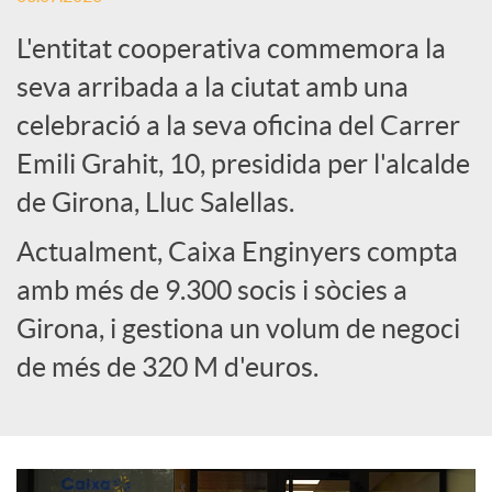
L'entitat cooperativa commemora la
e
seva arribada a la ciutat amb una
celebració a la seva oficina del Carrer
s
Emili Grahit, 10, presidida per l'alcalde
S
de Girona, Lluc Salellas.
Actualment, Caixa Enginyers compta
o
amb més de 9.300 socis i sòcies a
Girona, i gestiona un volum de negoci
c
de més de 320 M d'euros.
i
a