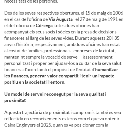
necessitats de les persones.
u
Des de les seves respectives obertures, el 15 de maig de 2006
en el cas de l’oficina de
Via Augusta
i el 27 de maig de 1991 en
el de l’oficina de
Còrsega
, totes dues oficines han
t
acompanyat els seus socis i sòcies en la presa de decisions
financeres al llarg de les seves vides. Durant aquests 20 i 35
anys d’història, respectivament, ambdues oficines han estat
s
al costat de famílies, professionals i empreses de la ciutat,
mantenint sempre la vocació de servei i l’assessorament
personalitzat i proper per ajudar-los a cuidar de la seva salut
financera d’acord amb el propòsit de l’entitat d’
humanitzar
les finances, generar valor compartit i tenir un impacte
positiu en la societat i l’entorn
.
Un model de servei reconegut per la seva qualitat i
proximitat
Aquesta trajectòria de proximitat i compromís també es veu
reflectida en reconeixements externs com el que va obtenir
Caixa Enginyers el 2025, quan es va posicionar com la