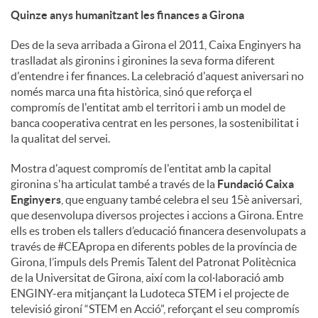
Quinze anys humanitzant les finances a Girona
Des de la seva arribada a Girona el 2011, Caixa Enginyers ha
traslladat als gironins i gironines la seva forma diferent
d'entendre i fer finances. La celebració d'aquest aniversari no
només marca una fita històrica, sinó que reforça el
compromís de l'entitat amb el territori i amb un model de
banca cooperativa centrat en les persones, la sostenibilitat i
la qualitat del servei.
Mostra d'aquest compromís de l'entitat amb la capital
gironina s'ha articulat també a través de la
Fundació Caixa
Enginyers
, que enguany també celebra el seu 15è aniversari,
que desenvolupa diversos projectes i accions a Girona. Entre
ells es troben els tallers d’educació financera desenvolupats a
través de #CEApropa en diferents pobles de la província de
Girona, l’impuls dels Premis Talent del Patronat Politècnica
de la Universitat de Girona, així com la col·laboració amb
ENGINY-era mitjançant la Ludoteca STEM i el projecte de
televisió gironí “STEM en Acció”, reforçant el seu compromís