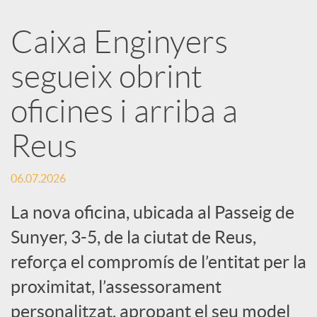
a
Caixa Enginyers
segueix obrint
r
oficines i arriba a
x
Reus
e
06.07.2026
s
La nova oficina, ubicada al Passeig de
Sunyer, 3-5, de la ciutat de Reus,
S
reforça el compromís de l’entitat per la
proximitat, l’assessorament
o
personalitzat, apropant el seu model