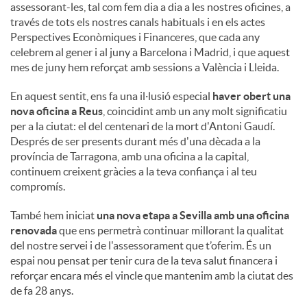
assessorant-les, tal com fem dia a dia a les nostres oficines, a
través de tots els nostres canals habituals i en els actes
Perspectives Econòmiques i Financeres, que cada any
celebrem al gener i al juny a Barcelona i Madrid, i que aquest
mes de juny hem reforçat amb sessions a València i Lleida.
En aquest sentit, ens fa una il·lusió especial
haver obert una
nova oficina a Reus
, coincidint amb un any molt significatiu
per a la ciutat: el del centenari de la mort d'Antoni Gaudí.
Després de ser presents durant més d'una dècada a la
província de Tarragona, amb una oficina a la capital,
continuem creixent gràcies a la teva confiança i al teu
compromís.
També hem iniciat
una nova etapa a Sevilla amb una oficina
renovada
que ens permetrà continuar millorant la qualitat
del nostre servei i de l'assessorament que t’oferim. És un
espai nou pensat per tenir cura de la teva salut financera i
reforçar encara més el vincle que mantenim amb la ciutat des
de fa 28 anys.