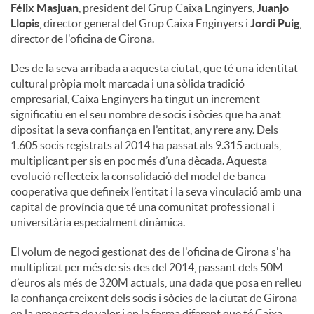
Félix Masjuan
, president del Grup Caixa Enginyers,
Juanjo
Llopis
, director general del Grup Caixa Enginyers i
Jordi Puig
,
director de l'oficina de Girona.
Des de la seva arribada a aquesta ciutat, que té una identitat
cultural pròpia molt marcada i una sòlida tradició
empresarial, Caixa Enginyers ha tingut un increment
significatiu en el seu nombre de socis i sòcies que ha anat
dipositat la seva confiança en l’entitat, any rere any. Dels
1.605 socis registrats al 2014 ha passat als 9.315 actuals,
multiplicant per sis en poc més d’una dècada. Aquesta
evolució reflecteix la consolidació del model de banca
cooperativa que defineix l’entitat i la seva vinculació amb una
capital de província que té una comunitat professional i
universitària especialment dinàmica.
El volum de negoci gestionat des de l'oficina de Girona s'ha
multiplicat per més de sis des del 2014, passant dels 50M
d’euros als més de 320M actuals, una dada que posa en relleu
la confiança creixent dels socis i sòcies de la ciutat de Girona
en la proposta de valor i en la forma diferent que té Caixa