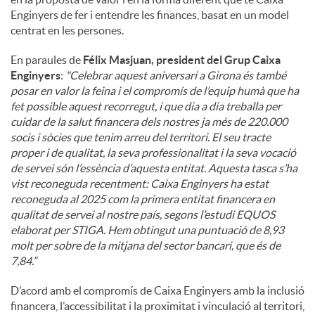
Enginyers de fer i entendre les finances, basat en un model
centrat en les persones.
En paraules de
Félix Masjuan, president del Grup Caixa
Enginyers
:
"
Celebrar aquest aniversari a Girona és també
posar en valor la feina i el compromís de l’equip humà que ha
fet possible aquest recorregut, i que dia a dia treballa per
cuidar de la salut financera dels nostres ja més de 220.000
socis i sòcies que tenim arreu del territori. El seu tracte
proper i de qualitat, la seva professionalitat i la seva vocació
de servei són l’essència d’aquesta entitat. Aquesta tasca s’ha
vist reconeguda recentment: Caixa Enginyers ha estat
reconeguda al 2025 com la primera entitat financera en
qualitat de servei al nostre país, segons l’estudi EQUOS
elaborat per STIGA. Hem obtingut una puntuació de 8,93
molt per sobre de la mitjana del sector bancari, que és de
7,84.”
D’acord amb el compromís de Caixa Enginyers amb la inclusió
financera, l’accessibilitat i la proximitat i vinculació al territori,