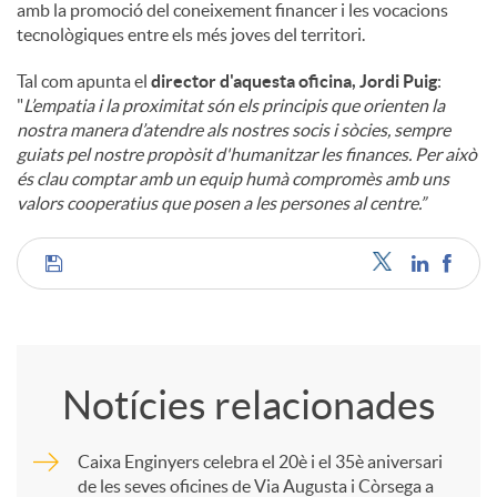
amb la promoció del coneixement financer i les vocacions
tecnològiques entre els més joves del territori.
Tal com apunta el
director d'aquesta oficina, Jordi Puig
:
"
L’empatia i la proximitat són els principis que orienten la
nostra manera d’atendre als nostres socis i sòcies, sempre
guiats pel nostre propòsit d'humanitzar les finances. Per això
és clau comptar amb un equip humà compromès amb uns
valors cooperatius que posen a les persones al centre.”
C
o
Notícies relacionades
m
Caixa Enginyers celebra el 20è i el 35è aniversari
de les seves oficines de Via Augusta i Còrsega a