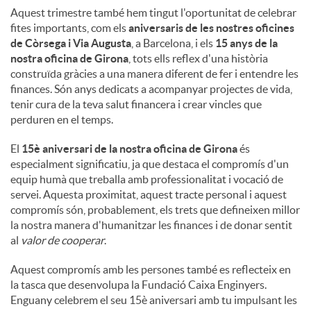
Aquest trimestre també hem tingut l'oportunitat de celebrar
fites importants, com els
aniversaris de les nostres oficines
de Còrsega i Via Augusta
, a Barcelona, ​​i els
15 anys de la
nostra oficina de Girona
, tots ells reflex d'una història
construïda gràcies a una manera diferent de fer i entendre les
finances. Són anys dedicats a acompanyar projectes de vida,
tenir cura de la teva salut financera i crear vincles que
perduren en el temps.
El
15è aniversari de la nostra oficina de Girona
és
especialment significatiu, ja que destaca el compromís d'un
equip humà que treballa amb professionalitat i vocació de
servei. Aquesta proximitat, aquest tracte personal i aquest
compromís són, probablement, els trets que defineixen millor
la nostra manera d'humanitzar les finances i de donar sentit
al
valor de cooperar
.
Aquest compromís amb les persones també es reflecteix en
la tasca que desenvolupa la Fundació Caixa Enginyers.
Enguany celebrem el seu 15è aniversari amb tu impulsant les