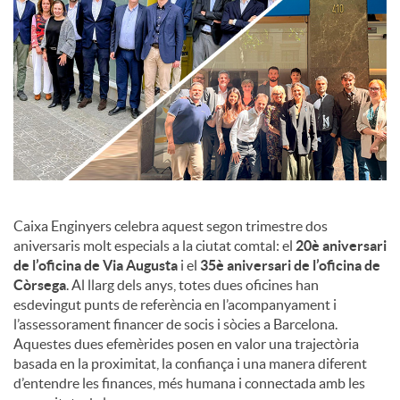
c
o
n
t
Caixa Enginyers celebra aquest segon trimestre dos
aniversaris molt especials a la ciutat comtal: el
20è aniversari
de l’oficina de Via Augusta
i el
35è aniversari de l’oficina de
i
Còrsega
. Al llarg dels anys, totes dues oficines han
esdevingut punts de referència en l’acompanyament i
n
l’assessorament financer de socis i sòcies a Barcelona.
Aquestes dues efemèrides posen en valor una trajectòria
basada en la proximitat, la confiança i una manera diferent
g
d’entendre les finances, més humana i connectada amb les