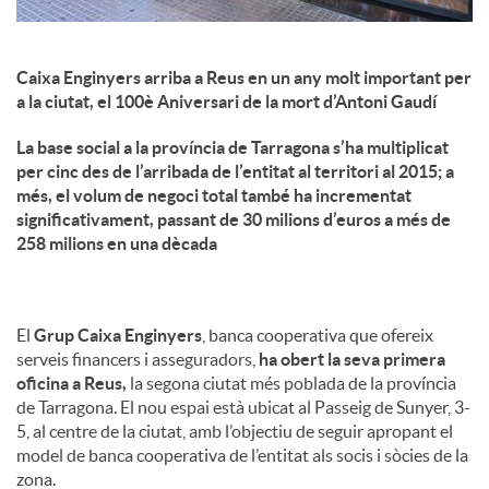
Caixa Enginyers arriba a Reus en un any molt important per
a la ciutat, el 100è Aniversari de la mort d’Antoni Gaudí
La base social a la província de Tarragona s’ha multiplicat
per cinc des de l’arribada de l’entitat al territori al 2015; a
més, el volum de negoci total també ha incrementat
significativament, passant de 30 milions d’euros a més de
258 milions en una dècada
El
Grup Caixa Enginyers
, banca cooperativa que ofereix
serveis financers i asseguradors,
ha obert la seva primera
oficina a Reus,
la segona ciutat més poblada de la província
de Tarragona. El nou espai està ubicat al Passeig de Sunyer, 3-
5, al centre de la ciutat, amb l’objectiu de seguir apropant el
model de banca cooperativa de l’entitat als socis i sòcies de la
zona.