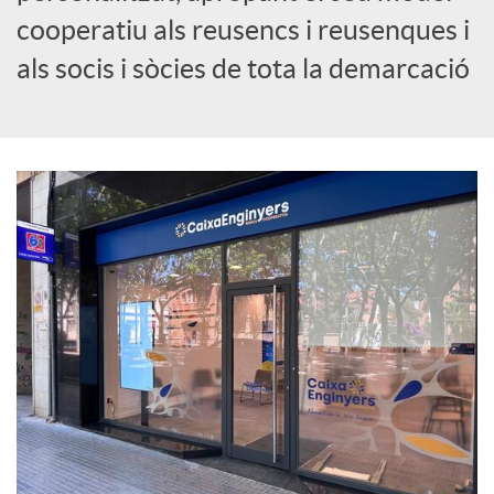
cooperatiu als reusencs i reusenques i
c
als socis i sòcies de tota la demarcació
i
a
l
s