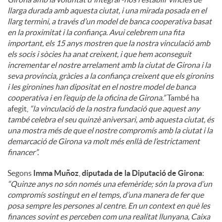
llarga durada amb aquesta ciutat, i una mirada posada en el
llarg termini, a través d’un model de banca cooperativa basat
en la proximitat i la confiança. Avui celebrem una fita
important, els 15 anys mostren que la nostra vinculació amb
els socis i sòcies ha anat creixent, i que hem aconseguit
incrementar el nostre arrelament amb la ciutat de Girona i la
seva província, gràcies a la confiança creixent que els gironins
i les gironines han dipositat en el nostre model de banca
cooperativa i en l’equip de la oficina de Girona.”
També ha
afegit,
“la vinculació de la nostra fundació que aquest any
també celebra el seu quinzè aniversari, amb aquesta ciutat, és
una mostra més de que el nostre compromís amb la ciutat i la
demarcació de Girona va molt més enllà de l’estrictament
financer”.
Segons
Imma Muñoz
,
diputada de la Diputació de Girona
:
“Quinze anys no són només una efemèride; són la prova d’un
compromís sostingut en el temps, d’una manera de fer que
posa sempre les persones al centre. En un context en què les
finances sovint es perceben com una realitat llunyana, Caixa