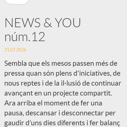
X
NEWS & YOU
a
núm.12
r
21.07.2026
x
Sembla que els mesos passen més de
pressa quan són plens d'iniciatives, de
e
nous reptes i de la il·lusió de continuar
avançant en un projecte compartit.
s
Ara arriba el moment de fer una
pausa, descansar i desconnectar per
S
gaudir d’uns dies diferents i fer balanç