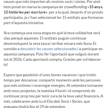
causes que més importen als nostres socis i sòcies. Per això
hem posat en marxa la campanya de
crowdfunding
«
15 anys,
15 històries per escriure»
, per a la qual, després d'un procés
participatiu, ja s'han seleccionat les 15 entitats que formaran
part d'aquesta iniciativa.
Ara comença una nova etapa en què la teva solidaritat serà
clau perquè aquestes 15 entitats puguin continuar
desenvolupant la seva tasca i arribar encara més lluny. Et
convido a
descobrir les causes seleccionades
i a participar en
aquesta campanya. Pots fer l'aportació que vulguis durant
tot el 2026. Cada aportació compta. Gràcies per col·laborar-
hi!
Espero que gaudeixis d'unes bones vacances i que trobis
temps per descansar, compartir moments amb les persones
que més estimes i recarregar energies. Al setembre tornarem
amb nous projectes, la mateixa il·lusió i el compromís de
continuar prop teu per tenir cura de la teva salut financera. A
més, celebrarem amb tu el Dia dels Socis i Sòcies, que
enguany tindrà lloc el 29 de setembre.