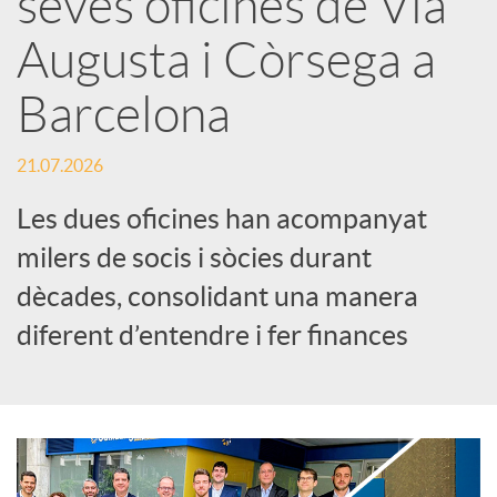
seves oficines de Via
Augusta i Còrsega a
c
Barcelona
a
21.07.2026
d
Les dues oficines han acompanyat
milers de socis i sòcies durant
o
dècades, consolidant una manera
diferent d’entendre i fer finances
r
d
e