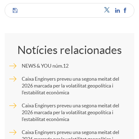
C
o
Notícies relacionades
m
NEWS & YOU núm.12
p
Caixa Enginyers preveu una segona meitat del
2026 marcada per la volatilitat geopolítica i
l’estabilitat econòmica
a
Caixa Enginyers preveu una segona meitat del
2026 marcada per la volatilitat geopolítica i
r
l’estabilitat econòmica
Caixa Enginyers preveu una segona meitat del
t