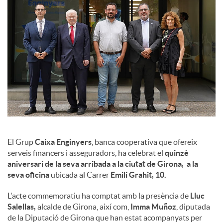
l
s
El Grup
Caixa Enginyers
, banca cooperativa que ofereix
serveis financers i asseguradors, ha celebrat el
quinzè
aniversari de la seva arribada a la ciutat de Girona, a la
seva oficina
ubicada al Carrer
Emili Grahit, 10.
L'acte commemoratiu ha comptat amb la presència de
Lluc
Salellas,
alcalde de Girona, així com,
Imma Muñoz
, diputada
de la Diputació de Girona que han estat acompanyats per