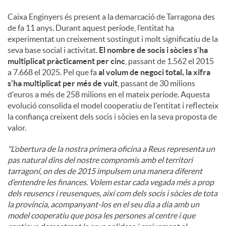
Caixa Enginyers és present a la demarcació de Tarragona des
de fa 11 anys. Durant aquest període, l’entitat ha
experimentat un creixement sostingut i molt significatiu de la
seva base social i activitat.
El nombre de socis i sòcies s'ha
multiplicat pràcticament per cinc
, passant de 1.562 el 2015
a 7.668 el 2025. Pel que fa
al volum de negoci total, la xifra
s'ha multiplicat per més de vuit
, passant de 30 milions
d'euros a més de 258 milions en el mateix període. Aquesta
evolució consolida el model cooperatiu de l'entitat i reflecteix
la confiança creixent dels socis i sòcies en la seva proposta de
valor.
"L’obertura de la nostra primera oficina a Reus representa un
pas natural dins del nostre compromís amb el territori
tarragoní, on des de 2015 impulsem una manera diferent
d’entendre les finances. Volem estar cada vegada més a prop
dels reusencs i reusenques, així com dels socis i sòcies de tota
la província, acompanyant-los en el seu dia a dia amb un
model cooperatiu que posa les persones al centre i que