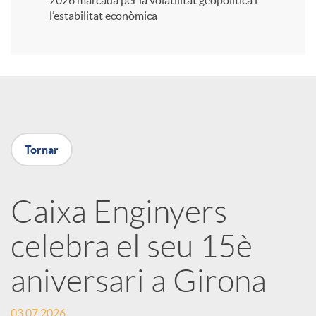
2026 marcada per la volatilitat geopolítica i
l’estabilitat econòmica
i
r
a
Tornar
X
Caixa Enginyers
a
celebra el seu 15è
r
aniversari a Girona
x
03.07.2026