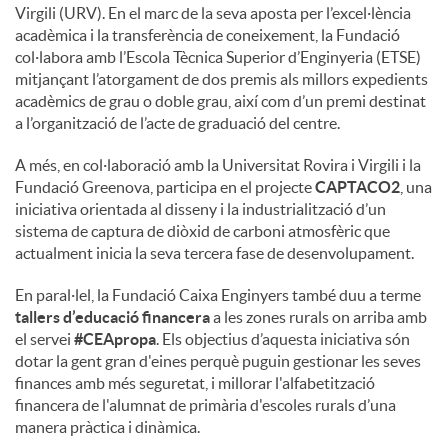
Virgili (URV). En el marc de la seva aposta per l’excel·lència
acadèmica i la transferència de coneixement, la Fundació
col·labora amb l’Escola Tècnica Superior d’Enginyeria (ETSE)
mitjançant l’atorgament de dos premis als millors expedients
acadèmics de grau o doble grau, així com d’un premi destinat
a l’organització de l’acte de graduació del centre.
A més, en col·laboració amb la Universitat Rovira i Virgili i la
Fundació Greenova, participa en el projecte
CAPTACO2
, una
iniciativa orientada al disseny i la industrialització d’un
sistema de captura de diòxid de carboni atmosfèric que
actualment inicia la seva tercera fase de desenvolupament.
En paral·lel, la Fundació Caixa Enginyers també duu a terme
tallers d’educació financera
a les zones rurals on arriba amb
el servei
#CEApropa
. Els objectius d’aquesta iniciativa són
dotar la gent gran d'eines perquè puguin gestionar les seves
finances amb més seguretat, i millorar l'alfabetització
financera de l'alumnat de primària d'escoles rurals d’una
manera pràctica i dinàmica.