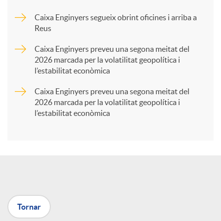
Caixa Enginyers segueix obrint oficines i arriba a
a
Reus
Caixa Enginyers preveu una segona meitat del
r
2026 marcada per la volatilitat geopolítica i
l’estabilitat econòmica
t
Caixa Enginyers preveu una segona meitat del
2026 marcada per la volatilitat geopolítica i
l’estabilitat econòmica
i
r
a
Tornar
X