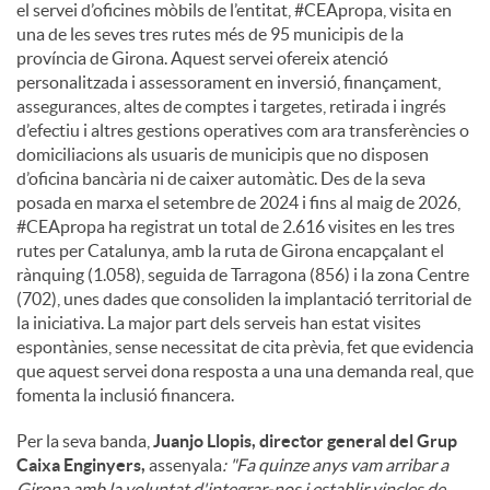
el servei d’oficines mòbils de l’entitat, #CEApropa, visita en
una de les seves tres rutes més de 95 municipis de la
província de Girona. Aquest servei ofereix atenció
personalitzada i assessorament en inversió, finançament,
assegurances, altes de comptes i targetes, retirada i ingrés
d’efectiu i altres gestions operatives com ara transferències o
domiciliacions als usuaris de municipis que no disposen
d’oficina bancària ni de caixer automàtic. Des de la seva
posada en marxa el setembre de 2024 i fins al maig de 2026,
#CEApropa ha registrat un total de 2.616 visites en les tres
rutes per Catalunya, amb la ruta de Girona encapçalant el
rànquing (1.058), seguida de Tarragona (856) i la zona Centre
(702), unes dades que consoliden la implantació territorial de
la iniciativa. La major part dels serveis han estat visites
espontànies, sense necessitat de cita prèvia, fet que evidencia
que aquest servei dona resposta a una una demanda real, que
fomenta la inclusió financera.
Per la seva banda,
Juanjo Llopis, director general del Grup
Caixa Enginyers,
assenyala
: "Fa quinze anys vam arribar a
Girona amb la voluntat d'integrar-nos i establir vincles de