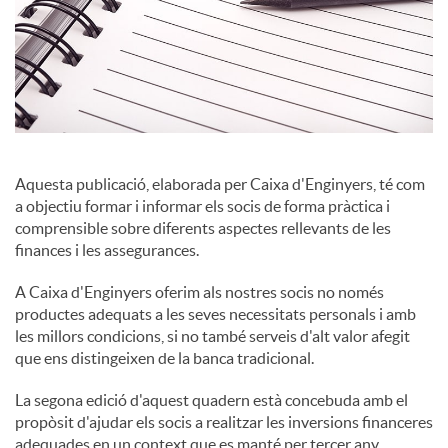
c
o
n
Aquesta publicació, elaborada per Caixa d'Enginyers, té com
a objectiu formar i informar els socis de forma pràctica i
comprensible sobre diferents aspectes rellevants de les
t
finances i les assegurances.
A Caixa d'Enginyers oferim als nostres socis no només
i
productes adequats a les seves necessitats personals i amb
les millors condicions, si no també serveis d'alt valor afegit
que ens distingeixen de la banca tradicional.
n
La segona edició d'aquest quadern està concebuda amb el
propòsit d'ajudar els socis a realitzar les inversions financeres
g
adequades en un context que es manté per tercer any