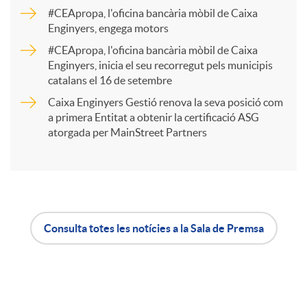
a
#CEApropa, l'oficina bancària mòbil de Caixa
Enginyers, engega motors
r
#CEApropa, l'oficina bancària mòbil de Caixa
Enginyers, inicia el seu recorregut pels municipis
catalans el 16 de setembre
t
Caixa Enginyers Gestió renova la seva posició com
a primera Entitat a obtenir la certificació ASG
i
atorgada per MainStreet Partners
r
a
Consulta totes les notícies a la Sala de Premsa
A
B
X
p
o