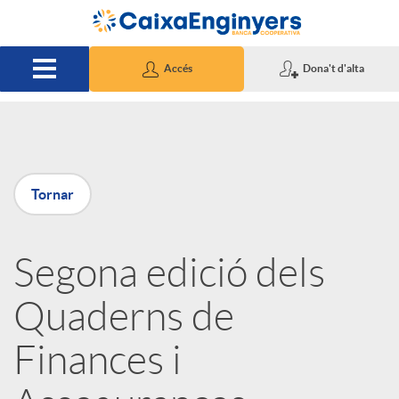
Salta al contingut principal
Accés
Dona't d'alta
P
Tornar
u
Segona edició dels
b
Quaderns de
l
Finances i
i