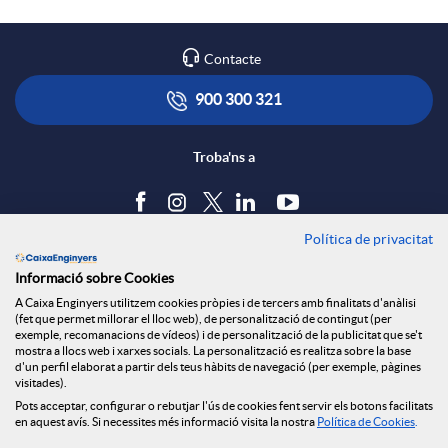
a
l
t
Contacte
r
i
ó
900 300 321
x
c
n
Troba'ns a
e
a
s
Política de privacitat
Blog
s
Informació sobre Cookies
c
a
Tauler d'anuncis
A Caixa Enginyers utilitzem cookies pròpies i de tercers amb finalitats d'anàlisi
Política de cookies
(fet que permet millorar el lloc web), de personalització de contingut (per
S
Avís legal
exemple, recomanacions de vídeos) i de personalització de la publicitat que se't
i
l
mostra a llocs web i xarxes socials. La personalització es realitza sobre la base
Seguretat Online
d'un perfil elaborat a partir dels teus hàbits de navegació (per exemple, pàgines
Privacitat
visitades).
o
Pots acceptar, configurar o rebutjar l'ús de cookies fent servir els botons facilitats
Canal denúncies
o
a
en aquest avís. Si necessites més informació visita la nostra
Política de Cookies
.