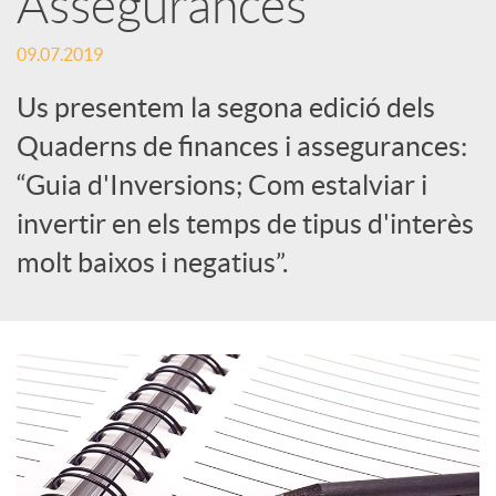
Assegurances
c
09.07.2019
Us presentem la segona edició dels
a
Quaderns de finances i assegurances:
“Guia d'Inversions; Com estalviar i
d
invertir en els temps de tipus d'interès
molt baixos i negatius”.
o
r
d
e