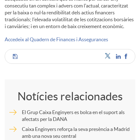
consecutiu tan complex i advers com l'actual, caracteritzat
per la baixa o nul·la rendibilitat dels actius financers
u
tradicionals; l'elevada volatilitat de les cotitzacions borsàries
i canviàries; i en un entorn de baix creixement econòmic.
t
Accedeix al Quadern de Finances i Assegurances
s
C
o
Notícies relacionades
m
El Grup Caixa Enginyers es bolca en el suport als
afectats per la DANA
p
Caixa Enginyers reforça la seva presència a Madrid
amb una nova seu central