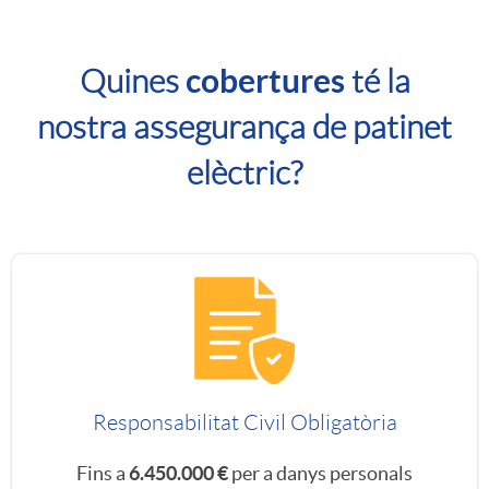
n
c
C
e
cobertures
Quines
té la
t
u
nostra assegurança de patinet
t
r
elèctric?
a
e
i
d
s
c
r
s
o
o
e
Responsabilitat Civil Obligatòria
s
Fins a
6.450.000 €
per a danys personals