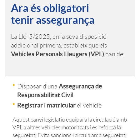
Ara és obligatori
n
n
e
tenir assegurança
t
i
g
La Llei 5/2025, en la seva disposició
addicional primera, estableix que els
r
d
u
Vehicles Personals Lleugers (VPL)
han de:
o
a
r
Assegurança de
s
Disposar d'una
d
o
Responsabilitat Civil
Registrar i matricular
el vehicle
e
e
p
Aquest canvi legislatiu equipara la circulació amb
g
VPL a altres vehicles motoritzats i es reforça la
a
s
seguretat. Evita sancions i circula amb seguretat.