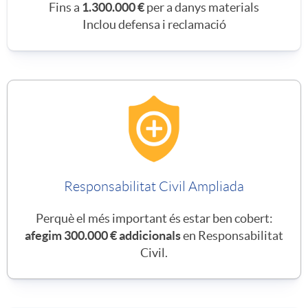
c
Fins a
1.300.000 €
per a danys materials
Inclou defensa i reclamació
c
o
o
n
b
s
e
i
Responsabilitat Civil Ampliada
r
d
Perquè el més important és estar ben cobert:
afegim 300.000 € addicionals
en Responsabilitat
t
Civil.
e
u