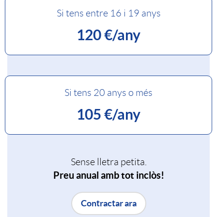
Si tens entre 16 i 19 anys
p
r
r
120 €/any
l
a
o
i
n
p
Si tens 20 anys o més
c
j
a
105 €/any
a
a
t
Sense lletra petita.
c
p
i
Preu anual amb tot inclòs!
i
r
Contractar ara
n