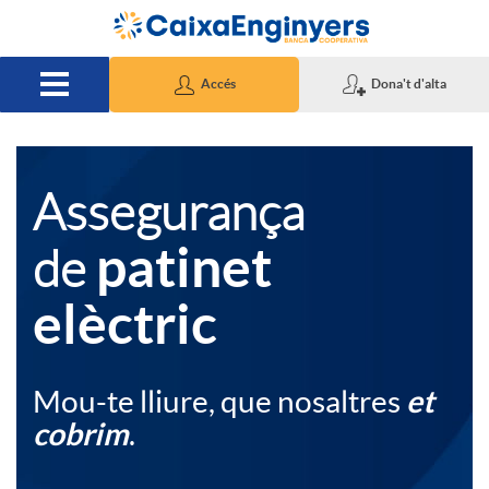
Salta al contingut principal
Accés
Dona't d'alta
A
T
Assegurança
patinet
de
p
e
elèctric
l
x
Mou-te lliure, que nosaltres
et
i
t
cobrim
.
c
o