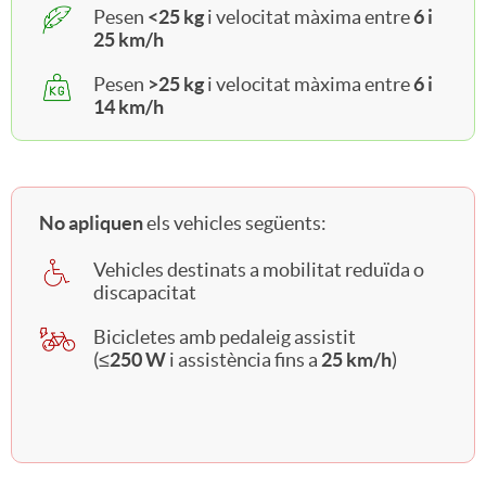
q
Pesen
<25 kg
i velocitat màxima entre
6 i
n
25 km/h
u
Pesen
>25 kg
i velocitat màxima entre
6 i
e
14 km/h
e
t
p
No apliquen
els vehicles següents:
e
Vehicles destinats a mobilitat reduïda o
a
discapacitat
e
Bicicletes amb pedaleig assistit
t
(
≤250 W
i assistència fins a
25 km/h
)
l
i
e