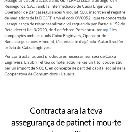
o
e
Assegurança contractada amb GENERALI España de Seguros y
g
d
s
Reaseguros, S.A., i amb la intermediació de Caixa Enginyers,
e
e
i
r
o
u
e
Operador de Bancassegurances Vinculat, SLU, inscrit en el registre
n
c
de mediadors de la DGSFP amb el codi OV0052 i que té concertada
o
o
l'assegurança de responsabilitat civil requerida per l'article 152 de
i
s
g
e
e
n
l
Reial decret llei 3/2020, de 4 de febrer. Pots consultar
aquí
les
e
t
companyies amb les quals Caixa Enginyers, Operador de
t
s
e
Bancassegurances Vinculat, té contracte d'agència. Autoritzación
t
u
prèvia de Caixa Enginyers.
l
n
s
f
l
r
r
Per contractar aquest producte
és necessari ser soci de Caixa
e
s
Enginyers.
En obrir el teu compte, adquireixes un títol cooperatiu
e
r
e
b
a
i
s
per un
import de 9,01 €,
en concepte de part del capital social de la
a
Cooperativa de Consumidors i Usuaris.
i
g
t
n
o
g
l
n
n
e
t
c
u
o
A
I
g
d
a
a
i
a
g
Contracta ara la teva
a
o
r
y
p
n
o
assegurança de patinet i mou-te
e
l
n
d
l
u