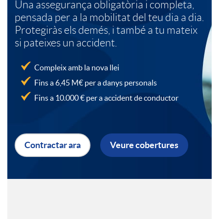
Una assegurança obligatòria i completa,
pensada per a la mobilitat del teu dia a dia.
a
h
Protegiràs els demés, i també a tu mateix
si pateixes un accident.
c
e
Compleix amb la nova llei
Fins a 6,45 M€ per a danys personals
i
a
Fins a 10.000 € per a accident de conductor
o
d
Contractar ara
Veure cobertures
n
e
s
r
I
a
s