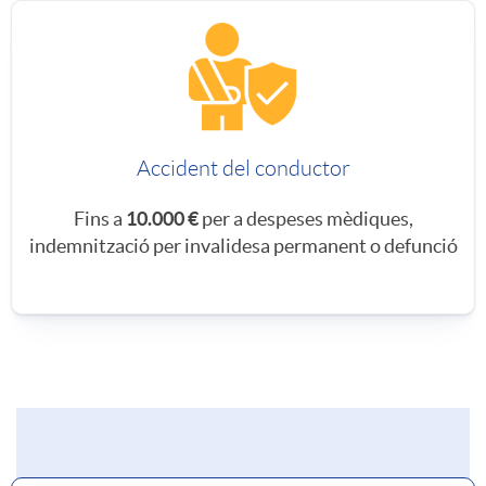
r
r
a
a
n
Accident del conductor
s
V
Fins a
10.000 €
per a despeses mèdiques,
indemnització per invalidesa permanent o defunció
s
P
e
L
g
A
F
u