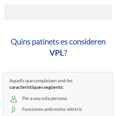
u
t
r
i
T
o
Quins patinets es consideren
n
e
VPL
?
p
e
x
a
t
Aquells que compleixen amb les
t
característiques següents:
t
e
Per a una sola persona
o
i
Funcionen amb motor elèctric